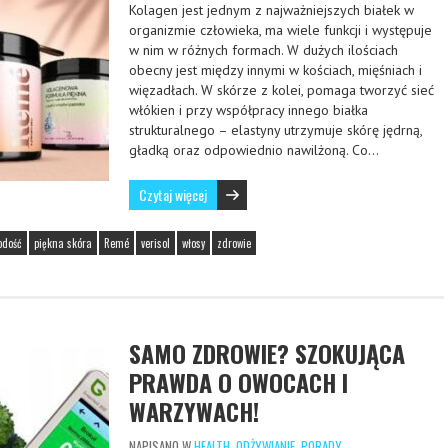
Kolagen jest jednym z najważniejszych białek w
organizmie człowieka, ma wiele funkcji i występuje
w nim w różnych formach. W dużych ilościach
obecny jest między innymi w kościach, mięśniach i
więzadłach. W skórze z kolei, pomaga tworzyć sieć
włókien i przy współpracy innego białka
strukturalnego – elastyny utrzymuje skórę jędrną,
gładką oraz odpowiednio nawilżoną. Co…
Czytaj więcej
odość
piękna skóra
Remé
verisol
włosy
zdrowie
SAMO ZDROWIE? SZOKUJĄCA
PRAWDA O OWOCACH I
WARZYWACH!
NAPISANO W
HEALTH
,
ODŻYWIANIE
,
PORADY