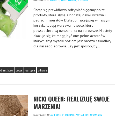
Chcąc się prawidłowo odżywiać sięgamy po te
produkty, które słyną z bogatej dawki witamin i
pełnych minerałów. Dlatego najczęściej w naszym
koszyku lądują warzywa i owoce, które
powszechnie są uważane za najzdrowsze. Niestety
okazuje się, że mogą być one pełne azotanów,
których zbyt wysoki poziom jest bardzo szkodliwy
dla naszego zdrowia. Czy jest sposób, by…
od zniżkowy
owoce
warzywa
zdrowie
NICKI QUEEN: REALIZUJĘ SWOJE
MARZENIA!
NAPISANO W
ARTYKUŁY
,
PEOPLE
,
SYLWETKI
,
WYWIADY