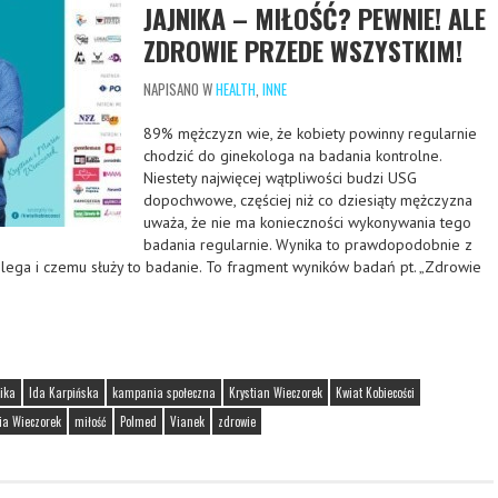
JAJNIKA – MIŁOŚĆ? PEWNIE! ALE
ZDROWIE PRZEDE WSZYSTKIM!
NAPISANO W
HEALTH
,
INNE
89% mężczyzn wie, że kobiety powinny regularnie
chodzić do ginekologa na badania kontrolne.
Niestety najwięcej wątpliwości budzi USG
dopochwowe, częściej niż co dziesiąty mężczyzna
uważa, że nie ma konieczności wykonywania tego
badania regularnie. Wynika to prawdopodobnie z
lega i czemu służy to badanie. To fragment wyników badań pt. „Zdrowie
ika
Ida Karpińska
kampania społeczna
Krystian Wieczorek
Kwiat Kobiecości
ia Wieczorek
miłość
Polmed
Vianek
zdrowie