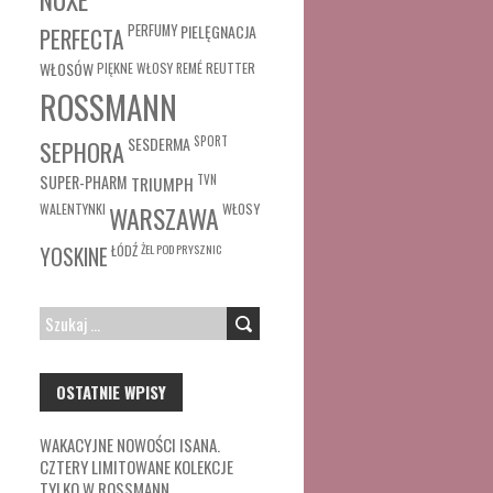
PERFUMY
PIELĘGNACJA
PERFECTA
WŁOSÓW
REUTTER
PIĘKNE WŁOSY
REMÉ
ROSSMANN
SESDERMA
SPORT
SEPHORA
SUPER-PHARM
TRIUMPH
TVN
WŁOSY
WALENTYNKI
WARSZAWA
ŁÓDŹ
ŻEL POD PRYSZNIC
YOSKINE
SZUKAJ:
OSTATNIE WPISY
WAKACYJNE NOWOŚCI ISANA.
CZTERY LIMITOWANE KOLEKCJE
TYLKO W ROSSMANN