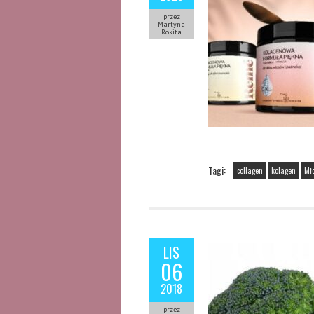
przez
Martyna
Rokita
Tagi:
collagen
kolagen
Mł
LIS
06
2018
przez