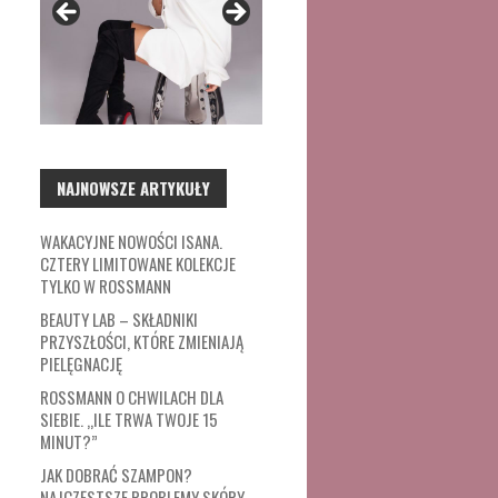
NAJNOWSZE ARTYKUŁY
WAKACYJNE NOWOŚCI ISANA.
CZTERY LIMITOWANE KOLEKCJE
TYLKO W ROSSMANN
BEAUTY LAB – SKŁADNIKI
PRZYSZŁOŚCI, KTÓRE ZMIENIAJĄ
PIELĘGNACJĘ
ROSSMANN O CHWILACH DLA
SIEBIE. „ILE TRWA TWOJE 15
MINUT?”
JAK DOBRAĆ SZAMPON?
NAJCZĘSTSZE PROBLEMY SKÓRY