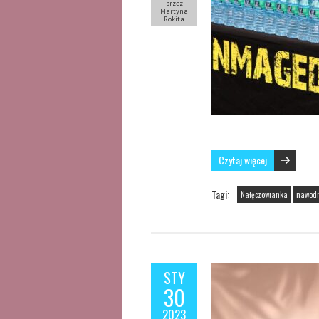
przez
Martyna
Rokita
Czytaj więcej
Tagi:
Nałęczowianka
nawodn
STY
30
2023