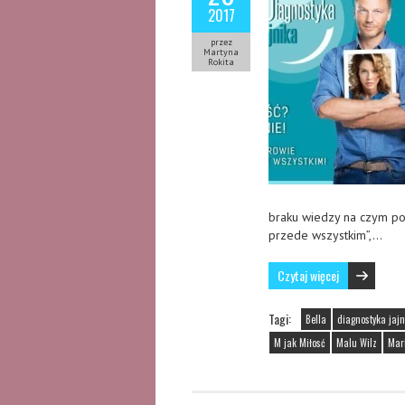
2017
przez
Martyna
Rokita
braku wiedzy na czym po
przede wszystkim”,…
Czytaj więcej
Tagi:
Bella
diagnostyka jajn
M jak Miłosć
Malu Wilz
Mar