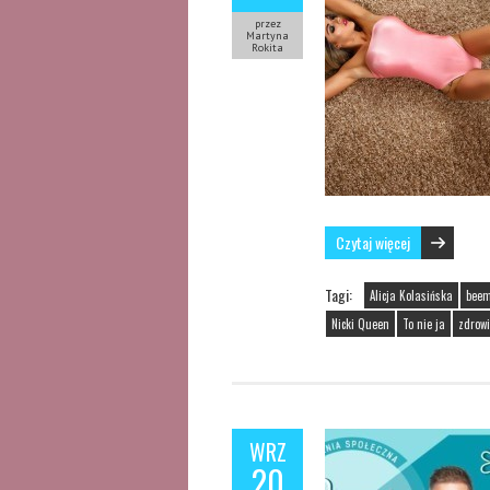
przez
Martyna
Rokita
Czytaj więcej
Tagi:
Alicja Kolasińska
bee
Nicki Queen
To nie ja
zdrow
WRZ
20