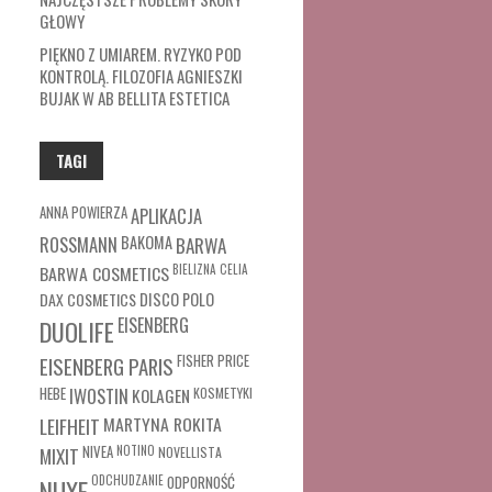
GŁOWY
PIĘKNO Z UMIAREM. RYZYKO POD
KONTROLĄ. FILOZOFIA AGNIESZKI
BUJAK W AB BELLITA ESTETICA
TAGI
ANNA POWIERZA
APLIKACJA
ROSSMANN
BAKOMA
BARWA
BARWA COSMETICS
BIELIZNA
CELIA
DAX COSMETICS
DISCO POLO
EISENBERG
DUOLIFE
FISHER PRICE
EISENBERG PARIS
HEBE
IWOSTIN
KOLAGEN
KOSMETYKI
MARTYNA ROKITA
LEIFHEIT
MIXIT
NIVEA
NOTINO
NOVELLISTA
ODCHUDZANIE
ODPORNOŚĆ
NUXE