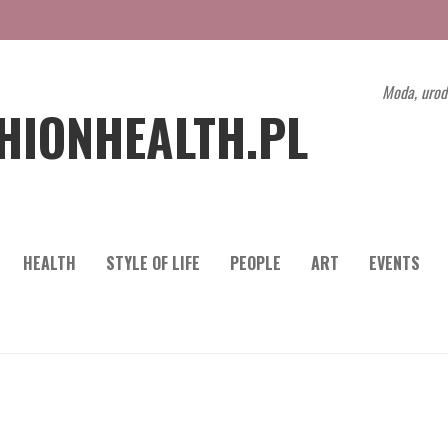
Moda, urod
HIONHEALTH.PL
HEALTH
STYLE OF LIFE
PEOPLE
ART
EVENTS