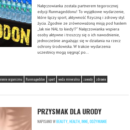
Nałęczowianka została partnerem tegorocznej
edycji Runmageddonu! To wyjątkowe wydarzenie,
które łączy sport, aktywność fizyczną i zdrowy styl
życia. Zgodnie ze zrównoważoną misją pod hasłem
„Jak nie NAŁ to kiedy!?” Nałęczowianka wspiera
osoby aktywne i troszczy się o ich nawodnienie,
jednocześnie angażując się w działania na rzecz
ochrony środowiska. W trakcie wydarzenia
uczestnicy mogą sięgnąć po…
ienie organizmu
Runmageddon
sport
woda mineralna
zawody
zdrowie
PRZYSMAK DLA URODY
NAPISANO W
BEAUTY
,
HEALTH
,
INNE
,
ODŻYWIANIE