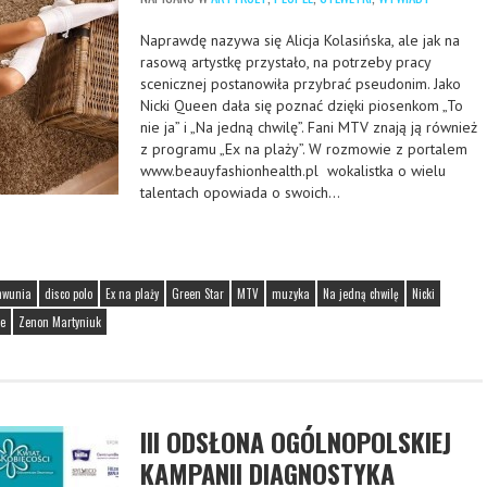
Naprawdę nazywa się Alicja Kolasińska, ale jak na
rasową artystkę przystało, na potrzeby pracy
scenicznej postanowiła przybrać pseudonim. Jako
Nicki Queen dała się poznać dzięki piosenkom „To
nie ja” i „Na jedną chwilę”. Fani MTV znają ją również
z programu „Ex na plaży”. W rozmowie z portalem
www.beauyfashionhealth.pl wokalistka o wielu
talentach opowiada o swoich…
mwunia
disco polo
Ex na plaży
Green Star
MTV
muzyka
Na jedną chwilę
Nicki
ie
Zenon Martyniuk
III ODSŁONA OGÓLNOPOLSKIEJ
KAMPANII DIAGNOSTYKA