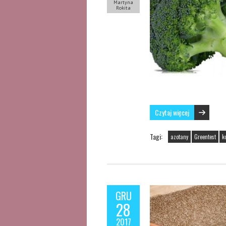
Martyna
Rokita
Czytaj więcej
Tagi:
azotany
Greentest
k
GRU
28
2017