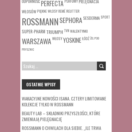
ODPORNOŚĆ
PERFUMY
PIELĘGNACJA
PERFECTA
WŁOSÓW
REUTTER
PIĘKNE WŁOSY
REMÉ
SESDERMA
SPORT
ROSSMANN
SEPHORA
SUPER-PHARM
TRIUMPH
TVN
WALENTYNKI
WŁOSY
ŁÓDŹ
ŻEL POD
WARSZAWA
YOSKINE
PRYSZNIC
SZUKAJ:
OSTATNIE WPISY
WAKACYJNE NOWOŚCI ISANA. CZTERY LIMITOWANE
KOLEKCJE TYLKO W ROSSMANN
BEAUTY LAB – SKŁADNIKI PRZYSZŁOŚCI, KTÓRE
ZMIENIAJĄ PIELĘGNACJĘ
ROSSMANN O CHWILACH DLA SIEBIE. „ILE TRWA