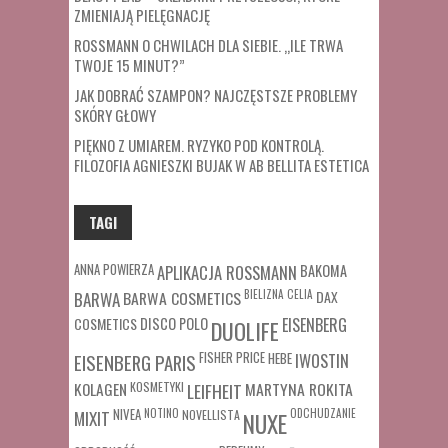
ZMIENIAJĄ PIELĘGNACJĘ
ROSSMANN O CHWILACH DLA SIEBIE. „ILE TRWA
TWOJE 15 MINUT?”
JAK DOBRAĆ SZAMPON? NAJCZĘSTSZE PROBLEMY
SKÓRY GŁOWY
PIĘKNO Z UMIAREM. RYZYKO POD KONTROLĄ.
FILOZOFIA AGNIESZKI BUJAK W AB BELLITA ESTETICA
TAGI
ANNA POWIERZA
APLIKACJA ROSSMANN
BAKOMA
BARWA COSMETICS
BIELIZNA
CELIA
DAX
BARWA
COSMETICS
DISCO POLO
EISENBERG
DUOLIFE
FISHER PRICE
HEBE
IWOSTIN
EISENBERG PARIS
MARTYNA ROKITA
KOLAGEN
KOSMETYKI
LEIFHEIT
MIXIT
NIVEA
NOTINO
ODCHUDZANIE
NOVELLISTA
NUXE