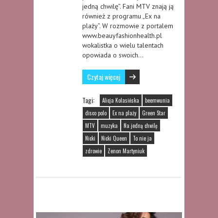
jedną chwilę”. Fani MTV znają ją
również z programu „Ex na
plaży”. W rozmowie z portalem
www.beauyfashionhealth.pl
wokalistka o wielu talentach
opowiada o swoich…
Czytaj więcej
Tagi:
Alicja Kolasińska
beemwunia
disco polo
Ex na plaży
Green Star
MTV
muzyka
Na jedną chwilę
Nicki
Nicki Queen
To nie ja
zdrowie
Zenon Martyniuk