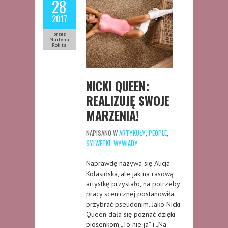
28
2017
przez
Martyna
Rokita
NICKI QUEEN:
REALIZUJĘ SWOJE
MARZENIA!
NAPISANO W
ARTYKUŁY
,
PEOPLE
,
SYLWETKI
,
WYWIADY
Naprawdę nazywa się Alicja
Kolasińska, ale jak na rasową
artystkę przystało, na potrzeby
pracy scenicznej postanowiła
przybrać pseudonim. Jako Nicki
Queen dała się poznać dzięki
piosenkom „To nie ja” i „Na