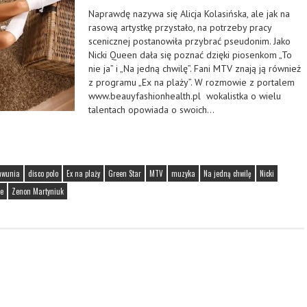
Naprawdę nazywa się Alicja Kolasińska, ale jak na
rasową artystkę przystało, na potrzeby pracy
scenicznej postanowiła przybrać pseudonim. Jako
Nicki Queen dała się poznać dzięki piosenkom „To
nie ja” i „Na jedną chwilę”. Fani MTV znają ją również
z programu „Ex na plaży”. W rozmowie z portalem
www.beauyfashionhealth.pl wokalistka o wielu
talentach opowiada o swoich…
mwunia
disco polo
Ex na plaży
Green Star
MTV
muzyka
Na jedną chwilę
Nicki
ie
Zenon Martyniuk