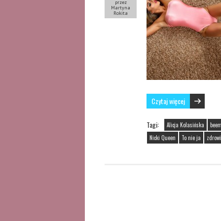
przez
Martyna
Rokita
Czytaj więcej
Tagi:
Alicja Kolasińska
bee
Nicki Queen
To nie ja
zdrow