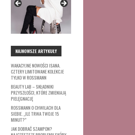
NAJNOWSZE ARTYKUŁY
WAKACYJNE NOWOŚCI ISANA.
CZTERY LIMITOWANE KOLEKCJE
TYLKO W ROSSMANN
BEAUTY LAB – SKŁADNIKI
PRZYSZŁOŚCI, KTÓRE ZMIENIAJĄ
PIELĘGNACJĘ
ROSSMANN O CHWILACH DLA
SIEBIE. „ILE TRWA TWOJE 15
MINUT?”
JAK DOBRAĆ SZAMPON?
NAJCZĘSTSZE PROBLEMY SKÓRY