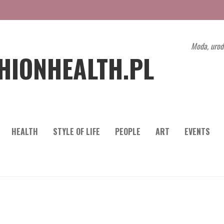
Moda, urod
HIONHEALTH.PL
HEALTH
STYLE OF LIFE
PEOPLE
ART
EVENTS