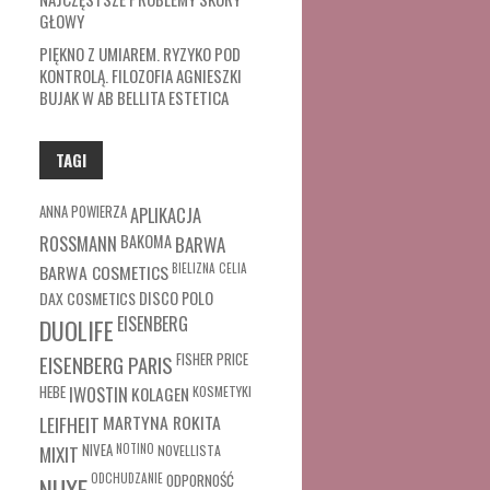
GŁOWY
PIĘKNO Z UMIAREM. RYZYKO POD
KONTROLĄ. FILOZOFIA AGNIESZKI
BUJAK W AB BELLITA ESTETICA
TAGI
ANNA POWIERZA
APLIKACJA
ROSSMANN
BAKOMA
BARWA
BARWA COSMETICS
BIELIZNA
CELIA
DAX COSMETICS
DISCO POLO
EISENBERG
DUOLIFE
FISHER PRICE
EISENBERG PARIS
HEBE
IWOSTIN
KOLAGEN
KOSMETYKI
MARTYNA ROKITA
LEIFHEIT
MIXIT
NIVEA
NOTINO
NOVELLISTA
ODCHUDZANIE
ODPORNOŚĆ
NUXE