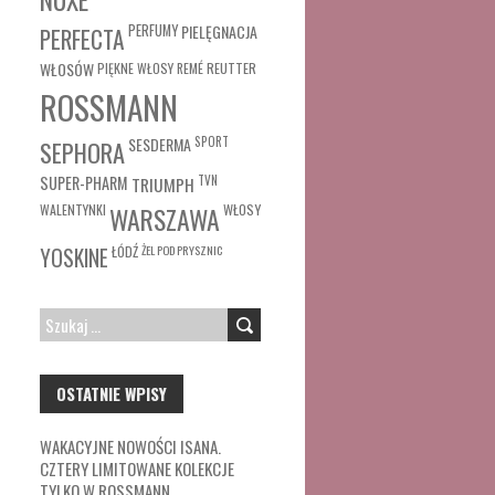
PERFUMY
PIELĘGNACJA
PERFECTA
WŁOSÓW
REUTTER
PIĘKNE WŁOSY
REMÉ
ROSSMANN
SESDERMA
SPORT
SEPHORA
SUPER-PHARM
TRIUMPH
TVN
WŁOSY
WALENTYNKI
WARSZAWA
ŁÓDŹ
ŻEL POD PRYSZNIC
YOSKINE
SZUKAJ:
OSTATNIE WPISY
WAKACYJNE NOWOŚCI ISANA.
CZTERY LIMITOWANE KOLEKCJE
TYLKO W ROSSMANN