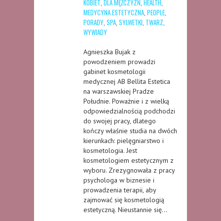
KOBIET
,
DLA MĘŻCZYZN
,
HEALTH
,
MEDYCYNA ESTETYCZNA
,
PEOPLE
,
PORADY
,
SPA
,
SYLWETKI
,
TWARZ
,
WYWIADY
Agnieszka Bujak z
powodzeniem prowadzi
gabinet kosmetologii
medycznej AB Bellita Estetica
na warszawskiej Pradze
Południe. Poważnie i z wielką
odpowiedzialnością podchodzi
do swojej pracy, dlatego
kończy właśnie studia na dwóch
kierunkach: pielęgniarstwo i
kosmetologia. Jest
kosmetologiem estetycznym z
wyboru. Zrezygnowała z pracy
psychologa w biznesie i
prowadzenia terapii, aby
zajmować się kosmetologią
estetyczną. Nieustannie się…