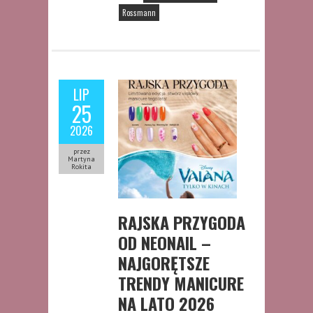
Rossmann
LIP
25
2026
przez
Martyna
Rokita
RAJSKA PRZYGODA
OD NEONAIL –
NAJGORĘTSZE
TRENDY MANICURE
NA LATO 2026