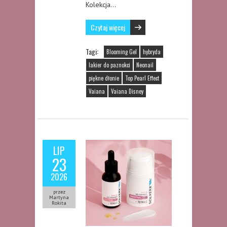
Kolekcja…
Czytaj więcej
Tagi:
Blooming Gel
hybryda
lakier do paznokci
Neonail
piękne dłonie
Top Pearl Effect
Vaiana
Vaiana Disney
LIP
23
2026
przez
Martyna
Rokita