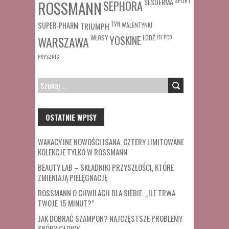
SESDERMA
SPORT
ROSSMANN
SEPHORA
SUPER-PHARM
TRIUMPH
TVN
WALENTYNKI
WŁOSY
ŁÓDŹ
ŻEL POD
WARSZAWA
YOSKINE
PRYSZNIC
SZUKAJ:
OSTATNIE WPISY
WAKACYJNE NOWOŚCI ISANA. CZTERY LIMITOWANE
KOLEKCJE TYLKO W ROSSMANN
BEAUTY LAB – SKŁADNIKI PRZYSZŁOŚCI, KTÓRE
ZMIENIAJĄ PIELĘGNACJĘ
ROSSMANN O CHWILACH DLA SIEBIE. „ILE TRWA
TWOJE 15 MINUT?”
JAK DOBRAĆ SZAMPON? NAJCZĘSTSZE PROBLEMY
SKÓRY GŁOWY