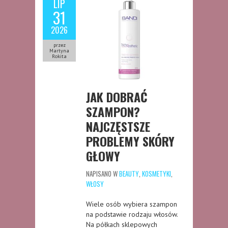
LIP
31
2026
przez
Martyna
Rokita
JAK DOBRAĆ
SZAMPON?
NAJCZĘSTSZE
PROBLEMY SKÓRY
GŁOWY
NAPISANO W
BEAUTY
,
KOSMETYKI
,
WŁOSY
Wiele osób wybiera szampon
na podstawie rodzaju włosów.
Na półkach sklepowych