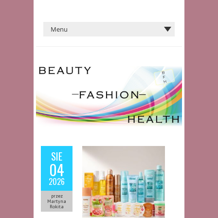
SIE
04
2026
przez
Martyna
Rokita