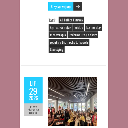
Czytaj więcej
Tagi:
AB Bellita Estetica
Agnieszka Bujak
kobido
kosmetolog
mezoterapia
redermalizacja skóry
redukcja blizn potrądzikowych
Slow Aging
LIP
29
2026
przez
Martyna
Rokita