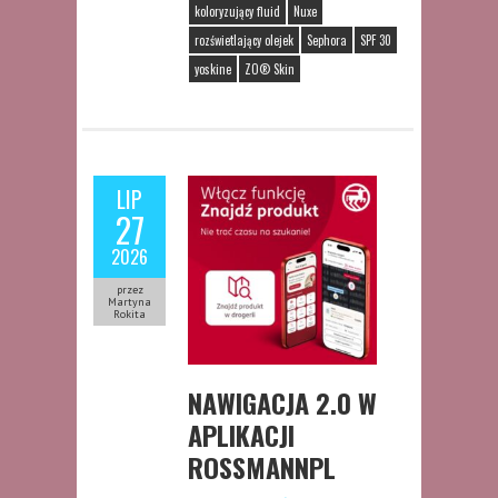
koloryzujący fluid
Nuxe
rozświetlający olejek
Sephora
SPF 30
yoskine
ZO® Skin
LIP
27
2026
przez
Martyna
Rokita
NAWIGACJA 2.0 W
APLIKACJI
ROSSMANNPL