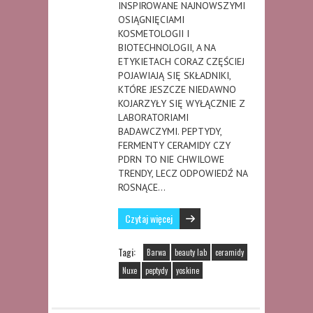
INSPIROWANE NAJNOWSZYMI
OSIĄGNIĘCIAMI
KOSMETOLOGII I
BIOTECHNOLOGII, A NA
ETYKIETACH CORAZ CZĘŚCIEJ
POJAWIAJĄ SIĘ SKŁADNIKI,
KTÓRE JESZCZE NIEDAWNO
KOJARZYŁY SIĘ WYŁĄCZNIE Z
LABORATORIAMI
BADAWCZYMI. PEPTYDY,
FERMENTY CERAMIDY CZY
PDRN TO NIE CHWILOWE
TRENDY, LECZ ODPOWIEDŹ NA
ROSNĄCE…
Czytaj więcej
Tagi:
Barwa
beauty lab
ceramidy
Nuxe
peptydy
yoskine