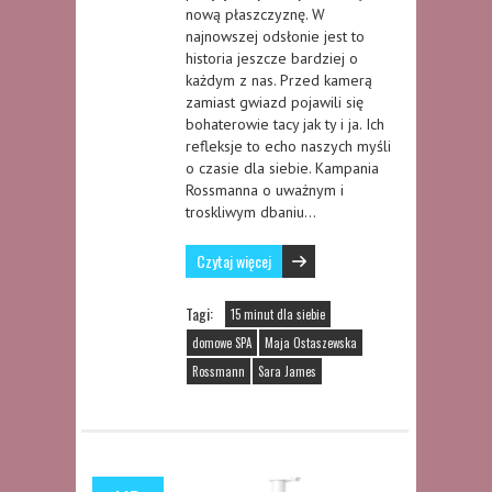
nową płaszczyznę. W
najnowszej odsłonie jest to
historia jeszcze bardziej o
każdym z nas. Przed kamerą
zamiast gwiazd pojawili się
bohaterowie tacy jak ty i ja. Ich
refleksje to echo naszych myśli
o czasie dla siebie. Kampania
Rossmanna o uważnym i
troskliwym dbaniu…
Czytaj więcej
Tagi:
15 minut dla siebie
domowe SPA
Maja Ostaszewska
Rossmann
Sara James