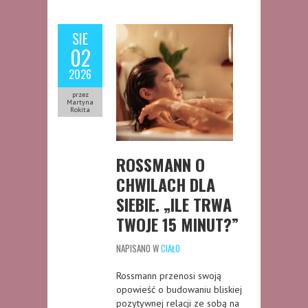
SIE
02
2026
przez
Martyna
Rokita
ROSSMANN O
CHWILACH DLA
SIEBIE. „ILE TRWA
TWOJE 15 MINUT?”
NAPISANO W
CIAŁO
Rossmann przenosi swoją
opowieść o budowaniu bliskiej
pozytywnej relacji ze sobą na