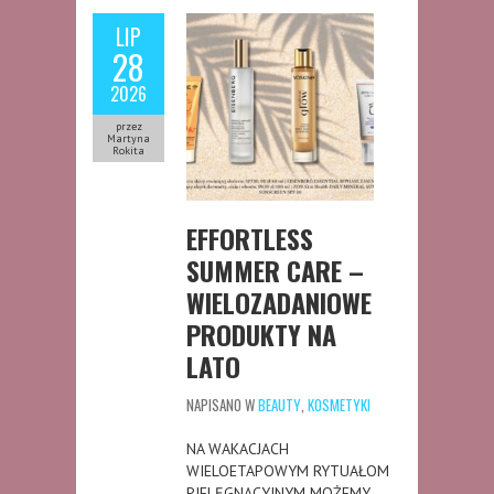
LIP
28
2026
przez
Martyna
Rokita
EFFORTLESS
SUMMER CARE –
WIELOZADANIOWE
PRODUKTY NA
LATO
NAPISANO W
BEAUTY
,
KOSMETYKI
NA WAKACJACH
WIELOETAPOWYM RYTUAŁOM
PIELĘGNACYJNYM MOŻEMY