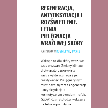
REGENERACJA,
ANTYOKSYDACJA I
ROZŚWIETLENIE.
LETNIA
PIELĘGNACJA
WRAŻLIWEJ SKÓRY
NAPISANO W
KOSMETYKI
,
TWARZ
Wakacje to dla skóry wrażliwej
czas wyzwań. Zmiany klimatu i
diety,upałorazporywisty
wiatrzwykle wzmagają jej
reaktywność. Pielęgnacyjnym
must-have są teraz regeneracja
i antyoksydacja, a
kosmetycznym trendem –efekt
GLOW. Kosmetolodzy wskazują
na tetraizopalmitynian