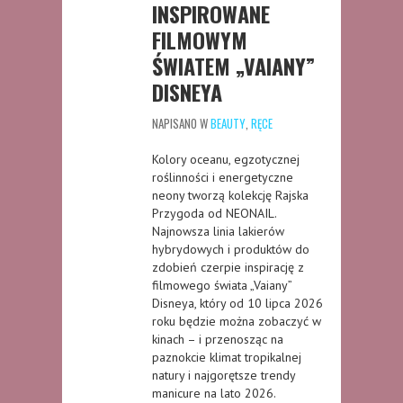
INSPIROWANE
FILMOWYM
ŚWIATEM „VAIANY”
DISNEYA
NAPISANO W
BEAUTY
,
RĘCE
Kolory oceanu, egzotycznej
roślinności i energetyczne
neony tworzą kolekcję Rajska
Przygoda od NEONAIL.
Najnowsza linia lakierów
hybrydowych i produktów do
zdobień czerpie inspirację z
filmowego świata „Vaiany”
Disneya, który od 10 lipca 2026
roku będzie można zobaczyć w
kinach – i przenosząc na
paznokcie klimat tropikalnej
natury i najgorętsze trendy
manicure na lato 2026.