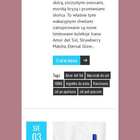
skórą, soczystymi owocami,
morską bryzą i promieniami
słońca. To właśnie tymi
wakacyjnymi chwilami
zainspirowane są nowe
limitowane kolekcje Isana.
Amor del Sol, Strawberry
Matcha, Eternal Glow…
Czytaj więcej
Tagi:
Amor del Sol
błyszczyk do ust
ISANA
mgiełka do ciała
Rossmann
żel po opalaniu
żel pod prysznic
SIE
03