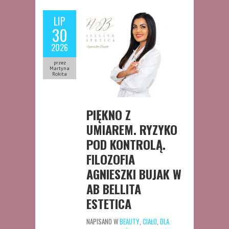
LIP
30
2026
przez
Martyna
Rokita
PIĘKNO Z
UMIAREM. RYZYKO
POD KONTROLĄ.
FILOZOFIA
AGNIESZKI BUJAK W
AB BELLITA
ESTETICA
NAPISANO W
BEAUTY
,
CIAŁO
,
DLA