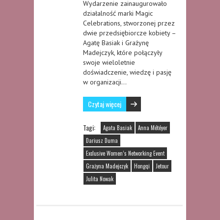
Wydarzenie zainaugurowało
działalność marki Magic
Celebrations, stworzonej przez
dwie przedsiębiorcze kobiety –
Agatę Basiak i Grażynę
Madejczyk, które połączyły
swoje wieloletnie
doświadczenie, wiedzę i pasję
w organizacji…
Czytaj więcej
Tagi:
Agata Basiak
Anna Météyer
Dariusz Duma
Exclusive Women’s Networking Event
Grażyna Madejczyk
Hongqi
Jetour
Julita Nowak