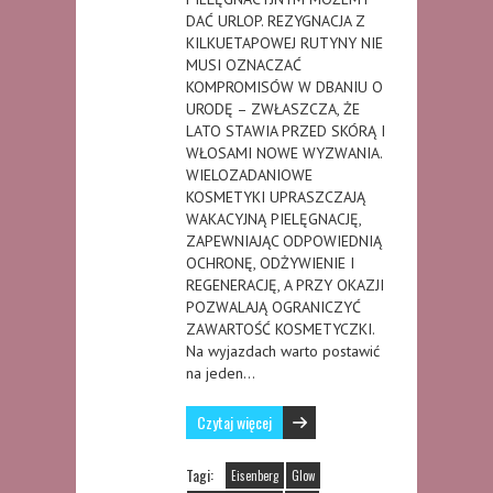
DAĆ URLOP. REZYGNACJA Z
KILKUETAPOWEJ RUTYNY NIE
MUSI OZNACZAĆ
KOMPROMISÓW W DBANIU O
URODĘ – ZWŁASZCZA, ŻE
LATO STAWIA PRZED SKÓRĄ I
WŁOSAMI NOWE WYZWANIA.
WIELOZADANIOWE
KOSMETYKI UPRASZCZAJĄ
WAKACYJNĄ PIELĘGNACJĘ,
ZAPEWNIAJĄC ODPOWIEDNIĄ
OCHRONĘ, ODŻYWIENIE I
REGENERACJĘ, A PRZY OKAZJI
POZWALAJĄ OGRANICZYĆ
ZAWARTOŚĆ KOSMETYCZKI.
Na wyjazdach warto postawić
na jeden…
Czytaj więcej
Tagi:
Eisenberg
Glow