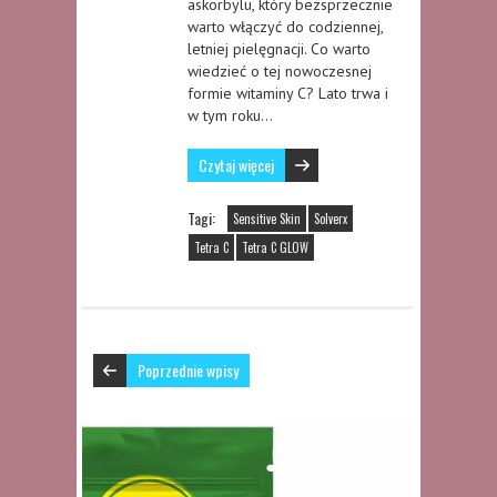
askorbylu, który bezsprzecznie
warto włączyć do codziennej,
letniej pielęgnacji. Co warto
wiedzieć o tej nowoczesnej
formie witaminy C? Lato trwa i
w tym roku…
Czytaj więcej
Tagi:
Sensitive Skin
Solverx
Tetra C
Tetra C GLOW
Poprzednie wpisy