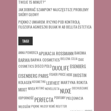
TWOJE 15 MINUT?”
JAK DOBRAĆ SZAMPON? NAJCZĘSTSZE PROBLEMY
SKÓRY GŁOWY
PIĘKNO Z UMIAREM. RYZYKO POD KONTROLĄ.
FILOZOFIA AGNIESZKI BUJAK W AB BELLITA ESTETICA
TAGI
ANNA POWIERZA
APLIKACJA ROSSMANN
BAKOMA
BARWA COSMETICS
BIELIZNA
CELIA
DAX
BARWA
COSMETICS
DISCO POLO
EISENBERG
DUOLIFE
FISHER PRICE
HEBE
IWOSTIN
EISENBERG PARIS
MARTYNA ROKITA
KOLAGEN
KOSMETYKI
LEIFHEIT
MIXIT
NIVEA
NOTINO
ODCHUDZANIE
NOVELLISTA
NUXE
ODPORNOŚĆ
PERFUMY
PIELĘGNACJA
PERFECTA
WŁOSÓW
REUTTER
PIĘKNE WŁOSY
REMÉ