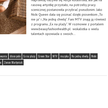
Naprawdę nazywa się Alicja Kolasińska, ale jak na
rasową artystkę przystało, na potrzeby pracy
scenicznej postanowiła przybrać pseudonim. Jako
Nicki Queen dała się poznać dzięki piosenkom „To
nie ja” i „Na jedną chwilę”. Fani MTV znają ją również
z programu „Ex na plaży”. W rozmowie z portalem
www.beauyfashionhealth.pl wokalistka o wielu
talentach opowiada o swoich…
mwunia
disco polo
Ex na plaży
Green Star
MTV
muzyka
Na jedną chwilę
Nicki
ie
Zenon Martyniuk