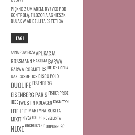
PIĘKNO Z UMIAREM. RYZYKO POD
KONTROLĄ. FILOZOFIA AGNIESZKI
BUJAK W AB BELLITA ESTETICA
TAGI
ANNA POWIERZA
APLIKACJA
ROSSMANN
BAKOMA
BARWA
BARWA COSMETICS
BIELIZNA
CELIA
DAX COSMETICS
DISCO POLO
EISENBERG
DUOLIFE
FISHER PRICE
EISENBERG PARIS
HEBE
IWOSTIN
KOLAGEN
KOSMETYKI
MARTYNA ROKITA
LEIFHEIT
MIXIT
NIVEA
NOTINO
NOVELLISTA
ODCHUDZANIE
ODPORNOŚĆ
NUXE