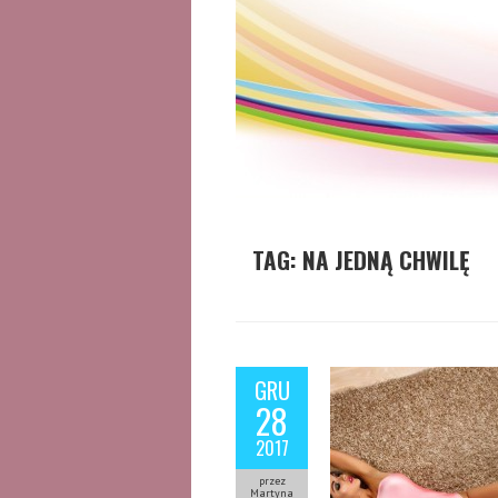
TAG:
NA JEDNĄ CHWILĘ
GRU
28
2017
przez
Martyna