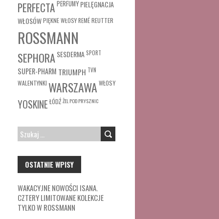
PERFUMY
PIELĘGNACJA
PERFECTA
WŁOSÓW
REUTTER
PIĘKNE WŁOSY
REMÉ
ROSSMANN
SESDERMA
SPORT
SEPHORA
SUPER-PHARM
TRIUMPH
TVN
WŁOSY
WALENTYNKI
WARSZAWA
ŁÓDŹ
ŻEL POD PRYSZNIC
YOSKINE
SZUKAJ:
OSTATNIE WPISY
WAKACYJNE NOWOŚCI ISANA.
CZTERY LIMITOWANE KOLEKCJE
TYLKO W ROSSMANN