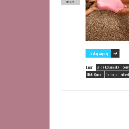
Rokita
Czytaj więcej
Tagi:
Alicja Kolasińska
bee
Nicki Queen
To nie ja
zdrow