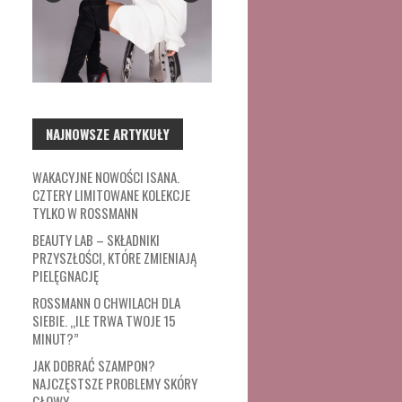
NAJNOWSZE ARTYKUŁY
WAKACYJNE NOWOŚCI ISANA.
CZTERY LIMITOWANE KOLEKCJE
TYLKO W ROSSMANN
BEAUTY LAB – SKŁADNIKI
PRZYSZŁOŚCI, KTÓRE ZMIENIAJĄ
PIELĘGNACJĘ
ROSSMANN O CHWILACH DLA
SIEBIE. „ILE TRWA TWOJE 15
MINUT?”
JAK DOBRAĆ SZAMPON?
NAJCZĘSTSZE PROBLEMY SKÓRY
GŁOWY