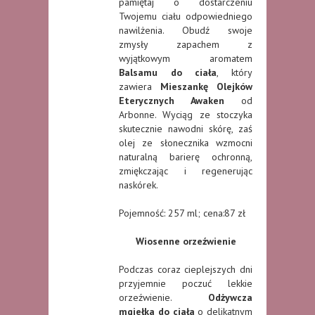
pamiętaj o dostarczeniu
Twojemu ciału odpowiedniego
nawilżenia. Obudź swoje
zmysły zapachem z
wyjątkowym aromatem
Balsamu do ciała
, który
zawiera
Mieszankę Olejków
Eterycznych Awaken
od
Arbonne. Wyciąg ze stoczyka
skutecznie nawodni skórę, zaś
olej ze słonecznika wzmocni
naturalną barierę ochronną,
zmiękczając i regenerując
naskórek.
Pojemność: 257 ml; cena:87 zł
Wiosenne orzeźwienie
Podczas coraz cieplejszych dni
przyjemnie poczuć lekkie
orzeźwienie.
Odżywcza
mgiełka do ciała
o delikatnym