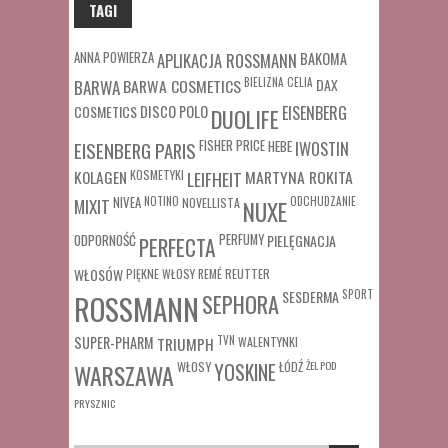
TAGI
ANNA POWIERZA
APLIKACJA ROSSMANN
BAKOMA
BARWA COSMETICS
BIELIZNA
CELIA
DAX
BARWA
COSMETICS
DISCO POLO
EISENBERG
DUOLIFE
FISHER PRICE
HEBE
IWOSTIN
EISENBERG PARIS
MARTYNA ROKITA
KOLAGEN
KOSMETYKI
LEIFHEIT
MIXIT
NIVEA
NOTINO
ODCHUDZANIE
NOVELLISTA
NUXE
ODPORNOŚĆ
PERFUMY
PIELĘGNACJA
PERFECTA
WŁOSÓW
REUTTER
PIĘKNE WŁOSY
REMÉ
SESDERMA
SPORT
ROSSMANN
SEPHORA
SUPER-PHARM
TRIUMPH
TVN
WALENTYNKI
WŁOSY
ŁÓDŹ
ŻEL POD
WARSZAWA
YOSKINE
PRYSZNIC