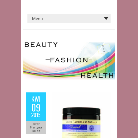
KWI
09
2015
przez
Martyna
Rokita