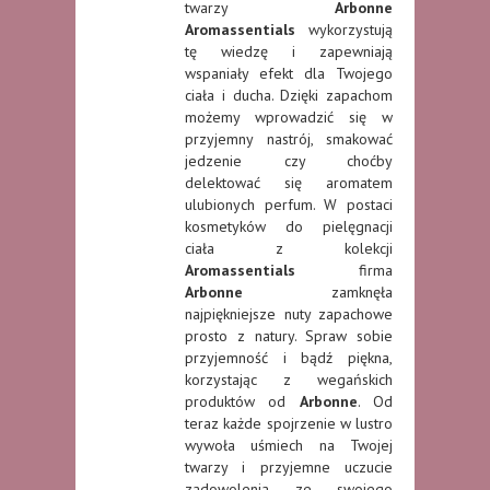
twarzy
Arbonne
Aromassentials
wykorzystują
tę wiedzę i zapewniają
wspaniały efekt dla Twojego
ciała i ducha. Dzięki zapachom
możemy wprowadzić się w
przyjemny nastrój, smakować
jedzenie czy choćby
delektować się aromatem
ulubionych perfum. W postaci
kosmetyków do pielęgnacji
ciała z kolekcji
Aromassentials
firma
Arbonne
zamknęła
najpiękniejsze nuty zapachowe
prosto z natury. Spraw sobie
przyjemność i bądź piękna,
korzystając z wegańskich
produktów od
Arbonne
. Od
teraz każde spojrzenie w lustro
wywoła uśmiech na Twojej
twarzy i przyjemne uczucie
zadowolenia ze swojego