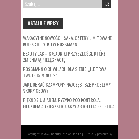
SZUKAJ:
OSTATNIE WPISY
WAKACYJNE NOWOŚCI ISANA. CZTERY LIMITOWANE
KOLEKCJE TYLKO W ROSSMANN
BEAUTY LAB – SKŁADNIKI PRZYSZŁOŚCI, KTÓRE
ZMIENIAJĄ PIELĘGNACJĘ
ROSSMANN O CHWILACH DLA SIEBIE. „ILE TRWA
TWOJE 15 MINUT?”
JAK DOBRAĆ SZAMPON? NAJCZĘSTSZE PROBLEMY
SKÓRY GŁOWY
PIĘKNO Z UMIAREM. RYZYKO POD KONTROLĄ.
FILOZOFIA AGNIESZKI BUJAK W AB BELLITA ESTETICA
Copyright © 2026 BeautyFashionHealth.pl. Proudly powered by