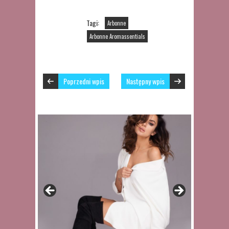
Tagi:
Arbonne
Arbonne Aromassentials
Poprzedni wpis
Następny wpis