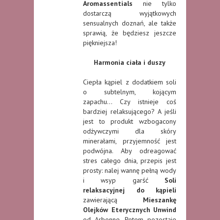
Aromassentials
nie tylko
dostarczą wyjątkowych
sensualnych doznań, ale także
sprawią, że będziesz jeszcze
piękniejsza!
Harmonia ciała i duszy
Ciepła kąpiel z dodatkiem soli
o subtelnym, kojącym
zapachu… Czy istnieje coś
bardziej relaksującego? A jeśli
jest to produkt wzbogacony
odżywczymi dla skóry
minerałami, przyjemność jest
podwójna. Aby odreagować
stres całego dnia, przepis jest
prosty: nalej wannę pełną wody
i wsyp garść
Soli
relaksacyjnej do kąpieli
zawierającą
Mieszankę
Olejków Eterycznych
Unwind
od Arbonne. Potem pozostaje