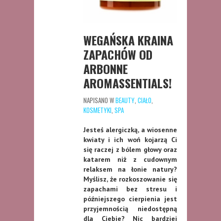
WEGAŃSKA KRAINA
ZAPACHÓW OD
ARBONNE
AROMASSENTIALS!
NAPISANO W
BEAUTY
,
CIAŁO
,
KOSMETYKI
,
SPA
Jesteś alergiczką, a wiosenne
kwiaty i ich woń kojarzą Ci
się raczej z bólem głowy oraz
katarem niż z cudownym
relaksem na łonie natury?
Myślisz, że rozkoszowanie się
zapachami bez stresu i
późniejszego cierpienia jest
przyjemnością niedostępną
dla Ciebie? Nic bardziej