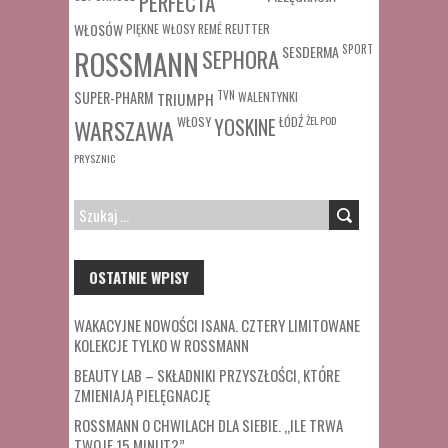
PERFECTA
WŁOSÓW
REUTTER
PIĘKNE WŁOSY
REMÉ
SESDERMA
SPORT
ROSSMANN
SEPHORA
SUPER-PHARM
TRIUMPH
TVN
WALENTYNKI
WŁOSY
ŁÓDŹ
ŻEL POD
WARSZAWA
YOSKINE
PRYSZNIC
SZUKAJ:
OSTATNIE WPISY
WAKACYJNE NOWOŚCI ISANA. CZTERY LIMITOWANE
KOLEKCJE TYLKO W ROSSMANN
BEAUTY LAB – SKŁADNIKI PRZYSZŁOŚCI, KTÓRE
ZMIENIAJĄ PIELĘGNACJĘ
ROSSMANN O CHWILACH DLA SIEBIE. „ILE TRWA
TWOJE 15 MINUT?”