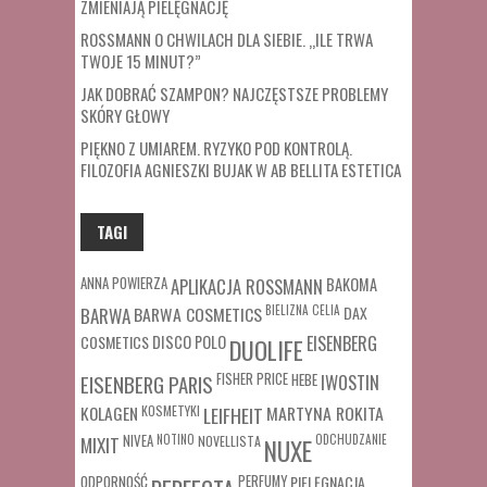
ZMIENIAJĄ PIELĘGNACJĘ
ROSSMANN O CHWILACH DLA SIEBIE. „ILE TRWA
TWOJE 15 MINUT?”
JAK DOBRAĆ SZAMPON? NAJCZĘSTSZE PROBLEMY
SKÓRY GŁOWY
PIĘKNO Z UMIAREM. RYZYKO POD KONTROLĄ.
FILOZOFIA AGNIESZKI BUJAK W AB BELLITA ESTETICA
TAGI
ANNA POWIERZA
APLIKACJA ROSSMANN
BAKOMA
BARWA COSMETICS
BIELIZNA
CELIA
DAX
BARWA
COSMETICS
DISCO POLO
EISENBERG
DUOLIFE
FISHER PRICE
HEBE
IWOSTIN
EISENBERG PARIS
MARTYNA ROKITA
KOLAGEN
KOSMETYKI
LEIFHEIT
MIXIT
NIVEA
NOTINO
ODCHUDZANIE
NOVELLISTA
NUXE
ODPORNOŚĆ
PERFUMY
PIELĘGNACJA