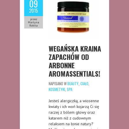
09
2015
przez
Martyna
Rokita
WEGAŃSKA KRAINA
ZAPACHÓW OD
ARBONNE
AROMASSENTIALS!
NAPISANO W
BEAUTY
,
CIAŁO
,
KOSMETYKI
,
SPA
Jesteś alergiczką, a wiosenne
kwiaty i ich woń kojarzą Ci się
raczej z bólem głowy oraz
katarem niż z cudownym
relaksem na łonie natury?