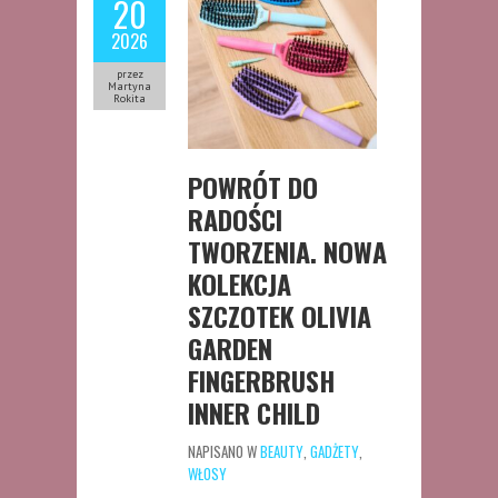
20
2026
przez
Martyna
Rokita
POWRÓT DO
RADOŚCI
TWORZENIA. NOWA
KOLEKCJA
SZCZOTEK OLIVIA
GARDEN
FINGERBRUSH
INNER CHILD
NAPISANO W
BEAUTY
,
GADŻETY
,
WŁOSY