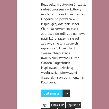
Beztroska, kreatywność i czysta
radość tworzenia – kultowy
model szczotek Olivia Garden
Fingerbrush powraca w
inspirującej odsłonie Inner
Child. Najnowsza kolekcja
zaprasza do odkrycia na nowo
pasji, która zaczyna się od
zabawy i nie zna żadnych
ograniczeń. Inner Child to
świeża interpretacja
uwielbianej szczotki Olivia
Garden Fingerbrush,
inspirowana dziecięcą
wyobraźnią i pierwszymi
fryzjerskimi eksperymentami.
Kolorowa,…
Czytaj więcej
Tagi:
Bubble Blue
FingerBrush