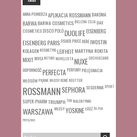
ANNA POWIERZA
APLIKACJA ROSSMANN
BAKOMA
BARWA COSMETICS
BIELIZNA
CELIA
DAX
BARWA
COSMETICS
DISCO POLO
EISENBERG
DUOLIFE
FISHER PRICE
HEBE
IWOSTIN
EISENBERG PARIS
MARTYNA ROKITA
KOLAGEN
KOSMETYKI
LEIFHEIT
MIXIT
NIVEA
NOTINO
ODCHUDZANIE
NOVELLISTA
NUXE
ODPORNOŚĆ
PERFUMY
PIELĘGNACJA
PERFECTA
WŁOSÓW
REUTTER
PIĘKNE WŁOSY
REMÉ
SESDERMA
SPORT
ROSSMANN
SEPHORA
SUPER-PHARM
TRIUMPH
TVN
WALENTYNKI
WŁOSY
ŁÓDŹ
ŻEL POD
WARSZAWA
YOSKINE
PRYSZNIC
SZUKAJ: