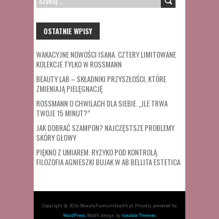
OSTATNIE WPISY
WAKACYJNE NOWOŚCI ISANA. CZTERY LIMITOWANE
KOLEKCJE TYLKO W ROSSMANN
BEAUTY LAB – SKŁADNIKI PRZYSZŁOŚCI, KTÓRE
ZMIENIAJĄ PIELĘGNACJĘ
ROSSMANN O CHWILACH DLA SIEBIE. „ILE TRWA
TWOJE 15 MINUT?”
JAK DOBRAĆ SZAMPON? NAJCZĘSTSZE PROBLEMY
SKÓRY GŁOWY
PIĘKNO Z UMIAREM. RYZYKO POD KONTROLĄ.
FILOZOFIA AGNIESZKI BUJAK W AB BELLITA ESTETICA
Copyright © 2026 BeautyFashionHealth.pl. Proudly powered by
WordPress
. BoldR design by
Iceable Themes
.