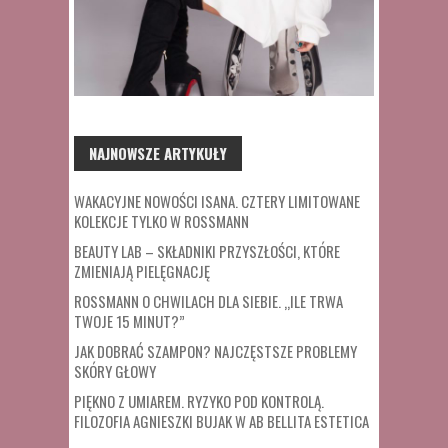
NAJNOWSZE ARTYKUŁY
WAKACYJNE NOWOŚCI ISANA. CZTERY LIMITOWANE
KOLEKCJE TYLKO W ROSSMANN
BEAUTY LAB – SKŁADNIKI PRZYSZŁOŚCI, KTÓRE
ZMIENIAJĄ PIELĘGNACJĘ
ROSSMANN O CHWILACH DLA SIEBIE. „ILE TRWA
TWOJE 15 MINUT?”
JAK DOBRAĆ SZAMPON? NAJCZĘSTSZE PROBLEMY
SKÓRY GŁOWY
PIĘKNO Z UMIAREM. RYZYKO POD KONTROLĄ.
FILOZOFIA AGNIESZKI BUJAK W AB BELLITA ESTETICA