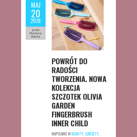
MAJ
20
2026
przez
Martyna
Rokita
POWRÓT DO
RADOŚCI
TWORZENIA. NOWA
KOLEKCJA
SZCZOTEK OLIVIA
GARDEN
FINGERBRUSH
INNER CHILD
NAPISANO W
BEAUTY
,
GADŻETY
,