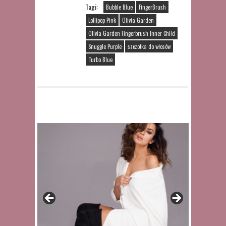
Tagi:
Bubble Blue
FingerBrush
Lollipop Pink
Olivia Garden
Olivia Garden Fingerbrush Inner Child
Snuggle Purple
szczotka do włosów
Turbo Blue