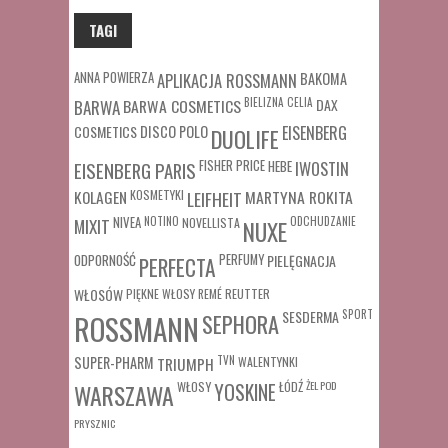
TAGI
ANNA POWIERZA
APLIKACJA ROSSMANN
BAKOMA
BARWA COSMETICS
BIELIZNA
CELIA
DAX
BARWA
COSMETICS
DISCO POLO
EISENBERG
DUOLIFE
FISHER PRICE
HEBE
IWOSTIN
EISENBERG PARIS
MARTYNA ROKITA
KOLAGEN
KOSMETYKI
LEIFHEIT
MIXIT
NIVEA
NOTINO
ODCHUDZANIE
NOVELLISTA
NUXE
ODPORNOŚĆ
PERFUMY
PIELĘGNACJA
PERFECTA
WŁOSÓW
REUTTER
PIĘKNE WŁOSY
REMÉ
SESDERMA
SPORT
ROSSMANN
SEPHORA
SUPER-PHARM
TRIUMPH
TVN
WALENTYNKI
WŁOSY
ŁÓDŹ
ŻEL POD
WARSZAWA
YOSKINE
PRYSZNIC