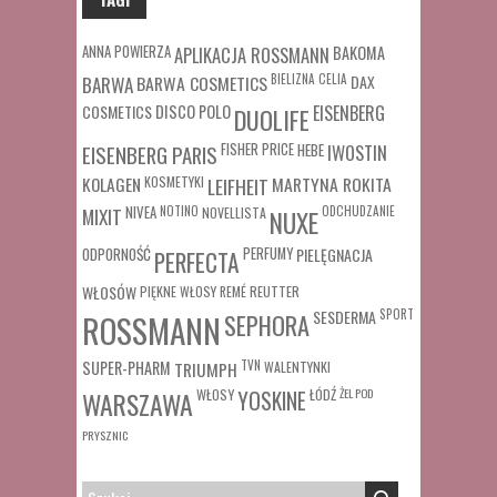
ANNA POWIERZA
APLIKACJA ROSSMANN
BAKOMA
BARWA COSMETICS
BIELIZNA
CELIA
DAX
BARWA
COSMETICS
DISCO POLO
EISENBERG
DUOLIFE
FISHER PRICE
HEBE
IWOSTIN
EISENBERG PARIS
MARTYNA ROKITA
KOLAGEN
KOSMETYKI
LEIFHEIT
MIXIT
NIVEA
NOTINO
ODCHUDZANIE
NOVELLISTA
NUXE
ODPORNOŚĆ
PERFUMY
PIELĘGNACJA
PERFECTA
WŁOSÓW
REUTTER
PIĘKNE WŁOSY
REMÉ
SESDERMA
SPORT
ROSSMANN
SEPHORA
SUPER-PHARM
TRIUMPH
TVN
WALENTYNKI
WŁOSY
ŁÓDŹ
ŻEL POD
WARSZAWA
YOSKINE
PRYSZNIC
SZUKAJ: