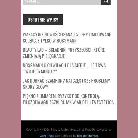
OSTATNIE WPISY
WAKACYJNE NOWOŚCI ISANA. CZTERY LIMITOWANE
KOLEKCJE TYLKO W ROSSMANN
BEAUTY LAB – SKŁADNIKI PRZYSZŁOŚCI, KTÓRE
ZMIENIAJĄ PIELĘGNACJĘ
ROSSMANN O CHWILACH DLA SIEBIE. „ILE TRWA
TWOJE 15 MINUT?”
JAK DOBRAĆ SZAMPON? NAJCZĘSTSZE PROBLEMY
SKÓRY GŁOWY
PIĘKNO Z UMIAREM. RYZYKO POD KONTROLĄ.
FILOZOFIA AGNIESZKI BUJAK W AB BELLITA ESTETICA
Copyright © 2026 BeautyFashionHealth.pl. Proudly powered by
WordPress
. BoldR design by
Iceable Themes
.