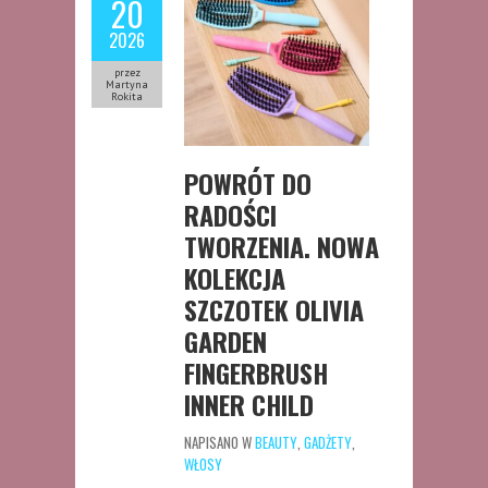
20
2026
przez
Martyna
Rokita
POWRÓT DO
RADOŚCI
TWORZENIA. NOWA
KOLEKCJA
SZCZOTEK OLIVIA
GARDEN
FINGERBRUSH
INNER CHILD
NAPISANO W
BEAUTY
,
GADŻETY
,
WŁOSY