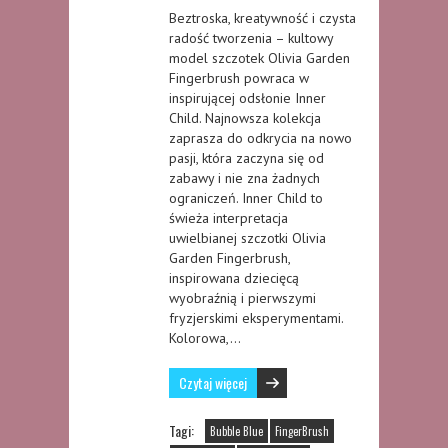
Beztroska, kreatywność i czysta
radość tworzenia – kultowy
model szczotek Olivia Garden
Fingerbrush powraca w
inspirującej odsłonie Inner
Child. Najnowsza kolekcja
zaprasza do odkrycia na nowo
pasji, która zaczyna się od
zabawy i nie zna żadnych
ograniczeń. Inner Child to
świeża interpretacja
uwielbianej szczotki Olivia
Garden Fingerbrush,
inspirowana dziecięcą
wyobraźnią i pierwszymi
fryzjerskimi eksperymentami.
Kolorowa,…
Czytaj więcej
Tagi:
Bubble Blue
FingerBrush