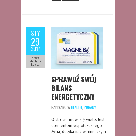
STY
29
2017
przez
Martyna
Rokita
SPRAWDŹ SWÓJ
BILANS
ENERGETYCZNY
NAPISANO W
HEALTH
,
PORADY
O stresie mówi się wiele. Jest
elementem współczesnego
życia, dotyka nas w mniejszym