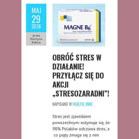
MAJ
29
2016
przez
Martyna
Rokita
OBRÓĆ STRES W
DZIAŁANIE!
PRZYŁĄCZ SIĘ DO
AKCJI
„STRESOZARADNI”!
NAPISANO W
HEALTH
,
INNE
Stres jest zjawiskiem
powszechnym: estymuje się, że
98% Polaków odczuwa stres, a
co piąty zmaga się z nim