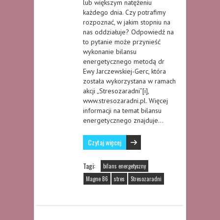
lub większym natężeniu
każdego dnia. Czy potrafimy
rozpoznać, w jakim stopniu na
nas oddziałuje? Odpowiedź na
to pytanie może przynieść
wykonanie bilansu
energetycznego metodą dr
Ewy Jarczewskiej-Gerc, która
została wykorzystana w ramach
akcji „Stresozaradni”[i],
www.stresozaradni.pl. Więcej
informacji na temat bilansu
energetycznego znajduje…
Czytaj więcej
Tagi:
bilans energetyczny
Magne B6
stres
Stresozaradni