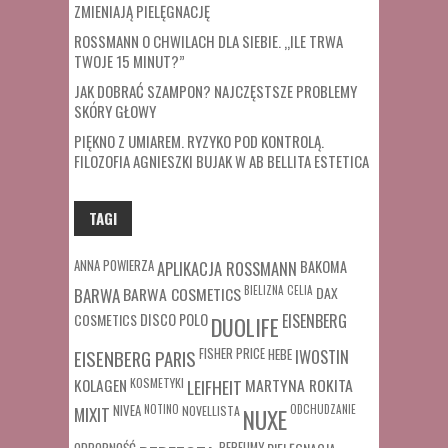
ZMIENIAJĄ PIELĘGNACJĘ
ROSSMANN O CHWILACH DLA SIEBIE. „ILE TRWA
TWOJE 15 MINUT?”
JAK DOBRAĆ SZAMPON? NAJCZĘSTSZE PROBLEMY
SKÓRY GŁOWY
PIĘKNO Z UMIAREM. RYZYKO POD KONTROLĄ.
FILOZOFIA AGNIESZKI BUJAK W AB BELLITA ESTETICA
TAGI
ANNA POWIERZA
APLIKACJA ROSSMANN
BAKOMA
BARWA COSMETICS
BIELIZNA
CELIA
DAX
BARWA
COSMETICS
DISCO POLO
EISENBERG
DUOLIFE
FISHER PRICE
HEBE
IWOSTIN
EISENBERG PARIS
MARTYNA ROKITA
KOLAGEN
KOSMETYKI
LEIFHEIT
MIXIT
NIVEA
NOTINO
ODCHUDZANIE
NOVELLISTA
NUXE
ODPORNOŚĆ
PERFUMY