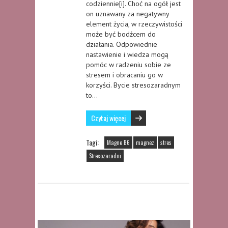
codziennie[i]. Choć na ogół jest
on uznawany za negatywny
element życia, w rzeczywistości
może być bodźcem do
działania. Odpowiednie
nastawienie i wiedza mogą
pomóc w radzeniu sobie ze
stresem i obracaniu go w
korzyści. Bycie stresozaradnym
to…
Czytaj więcej
Tagi:
Magne B6
magnez
stres
Stresozaradni