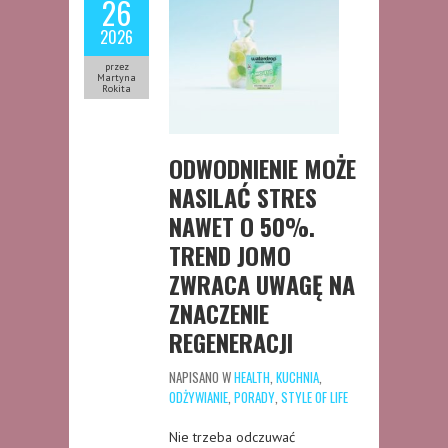
26
2026
przez
Martyna
Rokita
ODWODNIENIE MOŻE
NASILAĆ STRES
NAWET O 50%.
TREND JOMO
ZWRACA UWAGĘ NA
ZNACZENIE
REGENERACJI
NAPISANO W
HEALTH
,
KUCHNIA
,
ODŻYWIANIE
,
PORADY
,
STYLE OF LIFE
Nie trzeba odczuwać