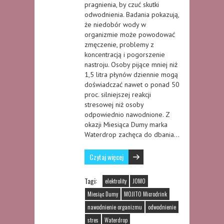
pragnienia, by czuć skutki
odwodnienia. Badania pokazują,
że niedobór wody w
organizmie może powodować
zmęczenie, problemy z
koncentracją i pogorszenie
nastroju. Osoby pijące mniej niż
1,5 litra płynów dziennie mogą
doświadczać nawet o ponad 50
proc. silniejszej reakcji
stresowej niż osoby
odpowiednio nawodnione. Z
okazji Miesiąca Dumy marka
Waterdrop zachęca do dbania…
Czytaj więcej
Tagi:
elektrolity
JOMO
Miesiąc Dumy
MOJITO Microdrink
nawodnienie organizmu
odwodnienie
stres
Waterdrop