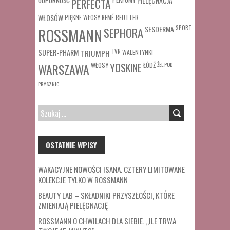
PIELĘGNACJA
PERFECTA
WŁOSÓW
REUTTER
PIĘKNE WŁOSY
REMÉ
SESDERMA
SPORT
ROSSMANN
SEPHORA
SUPER-PHARM
TRIUMPH
TVN
WALENTYNKI
WŁOSY
ŁÓDŹ
ŻEL POD
WARSZAWA
YOSKINE
PRYSZNIC
SZUKAJ:
OSTATNIE WPISY
WAKACYJNE NOWOŚCI ISANA. CZTERY LIMITOWANE
KOLEKCJE TYLKO W ROSSMANN
BEAUTY LAB – SKŁADNIKI PRZYSZŁOŚCI, KTÓRE
ZMIENIAJĄ PIELĘGNACJĘ
ROSSMANN O CHWILACH DLA SIEBIE. „ILE TRWA