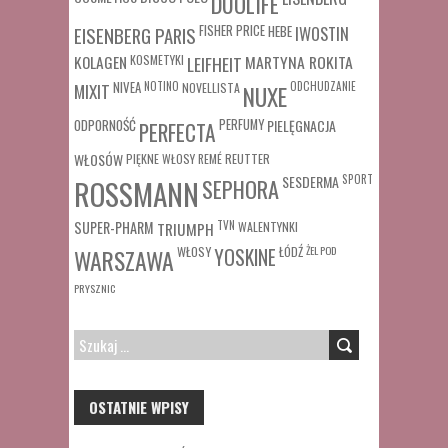
DUOLIFE
FISHER PRICE
HEBE
IWOSTIN
EISENBERG PARIS
MARTYNA ROKITA
KOLAGEN
KOSMETYKI
LEIFHEIT
MIXIT
NIVEA
NOTINO
ODCHUDZANIE
NOVELLISTA
NUXE
ODPORNOŚĆ
PERFUMY
PIELĘGNACJA
PERFECTA
WŁOSÓW
REUTTER
PIĘKNE WŁOSY
REMÉ
SESDERMA
SPORT
ROSSMANN
SEPHORA
SUPER-PHARM
TRIUMPH
TVN
WALENTYNKI
WŁOSY
ŁÓDŹ
ŻEL POD
WARSZAWA
YOSKINE
PRYSZNIC
SZUKAJ:
OSTATNIE WPISY