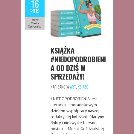
16
2019
przez
Marta
Ostrowska
KSIĄŻKA
#NIEDOPODROBIENI
A OD DZIŚ W
SPRZEDAŻY!
NAPISANO W
ART
,
KSIĄŻKI
#NIEDOPODROBIENIA jest
literacko – poradnikowym
dziełem współpracy naszej
redakcyjnej koleżanki Martyny
Rokity i niezwykle barwnej
postaci – Moniki Goździalskiej.