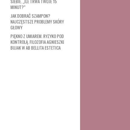
SIEBIE. „ILE TRWA TWOJE 15
MINUT?”
JAK DOBRAĆ SZAMPON?
NAJCZĘSTSZE PROBLEMY SKÓRY
GŁOWY
PIĘKNO Z UMIAREM. RYZYKO POD
KONTROLĄ. FILOZOFIA AGNIESZKI
BUJAK W AB BELLITA ESTETICA