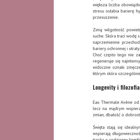
większa liczba obowiąz
stresu osłabia barierę 
przesuszenie.
Zimą wilgotność powietr
suche. Skóra traci wodę s
naprzemienne przechod
bariery ochronnej i utrat
Choć często tego nie za
regeneruje się najinten
widoczne oznaki zmęczen
którym skóra szczególnie 
Longevity i filozofi
Eau Thermale Avène od 
lecz na mądrym wspieran
zmian, dbałość o dobrost
Święta stają się idealn
wspierają długowieczność
troską o codzienny komfo