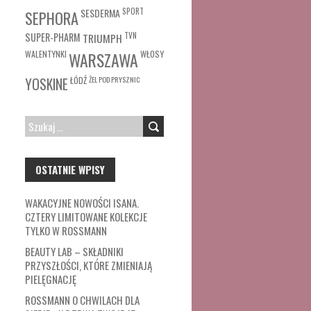
SESDERMA
SPORT
SEPHORA
SUPER-PHARM
TRIUMPH
TVN
WŁOSY
WALENTYNKI
WARSZAWA
ŁÓDŹ
ŻEL POD PRYSZNIC
YOSKINE
SZUKAJ:
OSTATNIE WPISY
WAKACYJNE NOWOŚCI ISANA.
CZTERY LIMITOWANE KOLEKCJE
TYLKO W ROSSMANN
BEAUTY LAB – SKŁADNIKI
PRZYSZŁOŚCI, KTÓRE ZMIENIAJĄ
PIELĘGNACJĘ
ROSSMANN O CHWILACH DLA