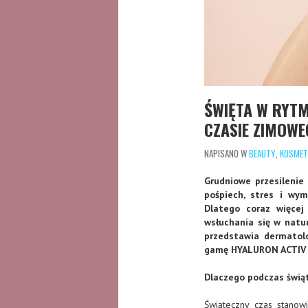
ŚWIĘTA W RYTM
CZASIE ZIMOWE
NAPISANO W
BEAUTY
,
KOSMET
Grudniowe przesilenie 
pośpiech, stres i wym
Dlatego coraz więcej
wsłuchania się w natu
przedstawia dermatolo
gamę HYALURON ACTIV 
Dlaczego podczas świąt
Świąteczny czas stanow