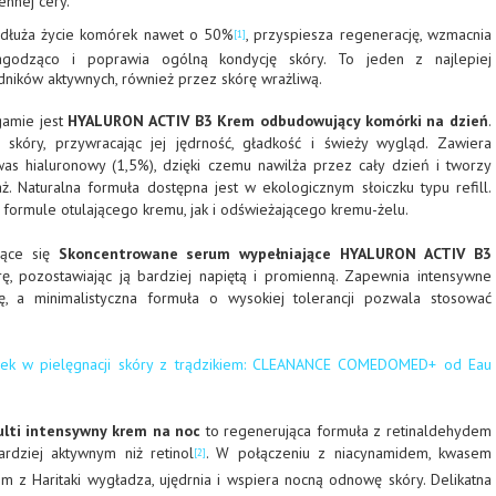
ennej cery.
dłuża życie komórek nawet o 50%
, przyspiesza regenerację, wzmacnia
[1]
łagodząco i poprawia ogólną kondycję skóry. To jeden z najlepiej
dników aktywnych, również przez skórę wrażliwą.
amie jest
HYALURON ACTIV B3 Krem odbudowujący komórki na dzień
.
kóry, przywracając jej jędrność, gładkość i świeży wygląd. Zawiera
as hialuronowy (1,5%), dzięki czemu nawilża przez cały dzień i tworzy
ż. Naturalna formuła dostępna jest w ekologicznym słoiczku typu refill.
formule otulającego kremu, jak i odświeżającego kremu-żelu.
jące się
Skoncentrowane serum wypełniające HYALURON ACTIV B3
rę, pozostawiając ją bardziej napiętą i promienną. Zapewnia intensywne
ję, a minimalistyczna formuła o wysokiej tolerancji pozwala stosować
nek w pielęgnacji skóry z trądzikiem: CLEANANCE COMEDOMED+ od Eau
lti intensywny krem na noc
to regenerująca formuła z retinaldehydem
rdziej aktywnym niż retinol
. W połączeniu z niacynamidem, kwasem
[2]
m z Haritaki wygładza, ujędrnia i wspiera nocną odnowę skóry. Delikatna