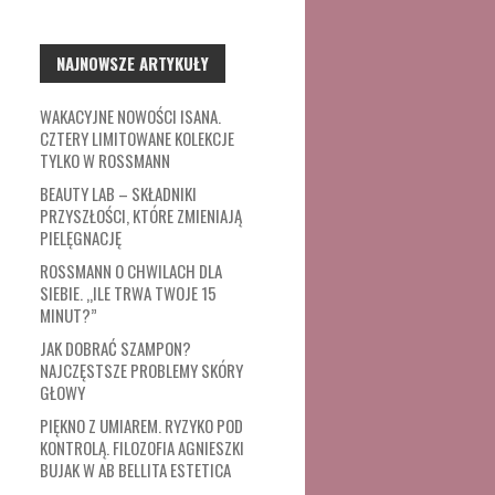
NAJNOWSZE ARTYKUŁY
WAKACYJNE NOWOŚCI ISANA.
CZTERY LIMITOWANE KOLEKCJE
TYLKO W ROSSMANN
BEAUTY LAB – SKŁADNIKI
PRZYSZŁOŚCI, KTÓRE ZMIENIAJĄ
PIELĘGNACJĘ
ROSSMANN O CHWILACH DLA
SIEBIE. „ILE TRWA TWOJE 15
MINUT?”
JAK DOBRAĆ SZAMPON?
NAJCZĘSTSZE PROBLEMY SKÓRY
GŁOWY
PIĘKNO Z UMIAREM. RYZYKO POD
KONTROLĄ. FILOZOFIA AGNIESZKI
BUJAK W AB BELLITA ESTETICA