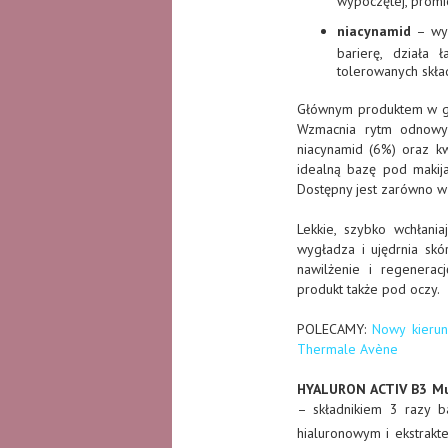
wypoczętej, promi
niacynamid
– wy
barierę, działa 
tolerowanych skła
Głównym produktem w g
Wzmacnia rytm odnowy s
niacynamid (6%) oraz kw
idealną bazę pod makija
Dostępny jest zarówno w 
Lekkie, szybko wchłania
wygładza i ujędrnia skó
nawilżenie i regenerac
produkt także pod oczy.
POLECAMY:
Nowy kieru
Thermale Avène
HYALURON ACTIV B3 Mu
– składnikiem 3 razy ba
hialuronowym i ekstrakte