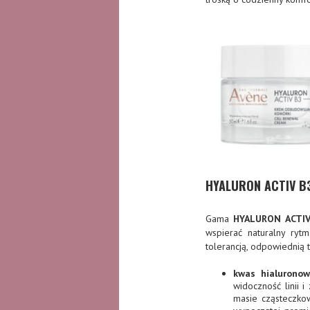
HYALURON ACTIV B3
Gama
HYALURON ACTIV
wspierać naturalny ry
tolerancją, odpowiednią t
kwas hialuronow
widoczność linii i
masie cząsteczko