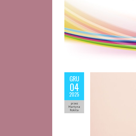
GRU
04
2025
przez
Martyna
Rokita