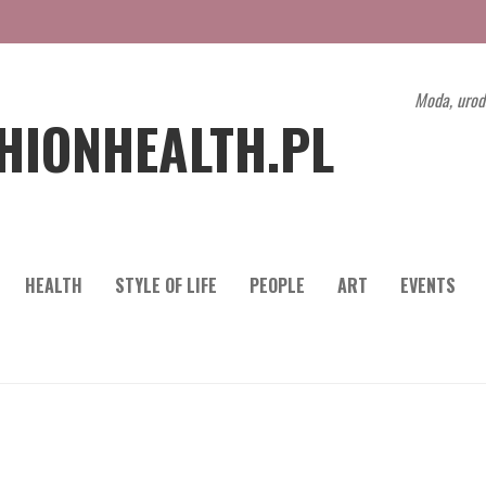
Moda, urod
HIONHEALTH.PL
HEALTH
STYLE OF LIFE
PEOPLE
ART
EVENTS