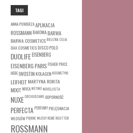
TAGI
ANNA POWIERZA
APLIKACJA
ROSSMANN
BAKOMA
BARWA
BARWA COSMETICS
BIELIZNA
CELIA
DAX COSMETICS
DISCO POLO
EISENBERG
DUOLIFE
FISHER PRICE
EISENBERG PARIS
HEBE
IWOSTIN
KOLAGEN
KOSMETYKI
MARTYNA ROKITA
LEIFHEIT
MIXIT
NIVEA
NOTINO
NOVELLISTA
ODCHUDZANIE
ODPORNOŚĆ
NUXE
PERFUMY
PIELĘGNACJA
PERFECTA
WŁOSÓW
REUTTER
PIĘKNE WŁOSY
REMÉ
ROSSMANN