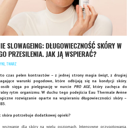
IE SLOWAGEING: DŁUGOWIECZNOŚĆ SKÓRY W
GO PRZESILENIA. JAK JĄ WSPIERAĆ?
YKI
,
TWARZ
to czas pełen kontrastów – z jednej strony magia świąt, z drugiej
agające warunki pogodowe, które odbijają się na kondycji skóry.
 osób sięga po pielęgnację w nurcie
PRO AGE
, który zachęca do
ralny rytm organizmu. W duchu tego podejścia Eau Thermale Avène
giczne rozwiązanie oparte na wspieraniu długowieczności skóry –
B3.
 skóra potrzebuje dodatkowej opieki?
i wyzwanie dla skóry na wielu poziomach. Intensywne przygotowania,