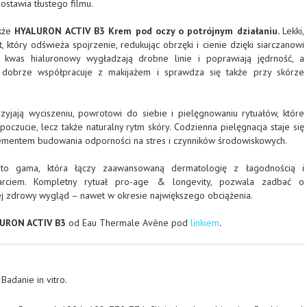
zostawia tłustego filmu.
akże
HYALURON ACTIV B3 Krem pod oczy o potrójnym działaniu.
Lekki,
który odświeża spojrzenie, redukując obrzęki i cienie dzięki siarczanowi
i kwas hialuronowy wygładzają drobne linie i poprawiają jędrność, a
dobrze współpracuje z makijażem i sprawdza się także przy skórze
zyjają wyciszeniu, powrotowi do siebie i pielęgnowaniu rytuałów, które
poczucie, lecz także naturalny rytm skóry. Codzienna pielęgnacja staje się
mentem budowania odporności na stres i czynników środowiskowych.
o gama, która łączy zaawansowaną dermatologię z łagodnością i
rciem. Kompletny rytuał pro-age & longevity, pozwala zadbać o
ej zdrowy wygląd – nawet w okresie największego obciążenia.
URON ACTIV B3
od Eau Thermale Avène pod
linkiem
.
Badanie in vitro.