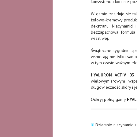
konsystencja koi i nie po
W gamie znajduje się t
żelowo-kremowy produkt, 
dekstranu. Niacynamid 
bezzapachowa formuła 
wrażliwej.
Świąteczne tygodnie spr
wspierają nie tylko samo
w tym czasie ważnym ele
HYALURON ACTIV B3
t
wielowymiarowym wspa
długowieczność skóry i j
Odkryj pełną gamę
HYAL
Działanie niacynamidu. 
[1]