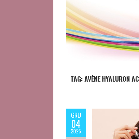
TAG:
AVÈNE HYALURON AC
GRU
04
2025