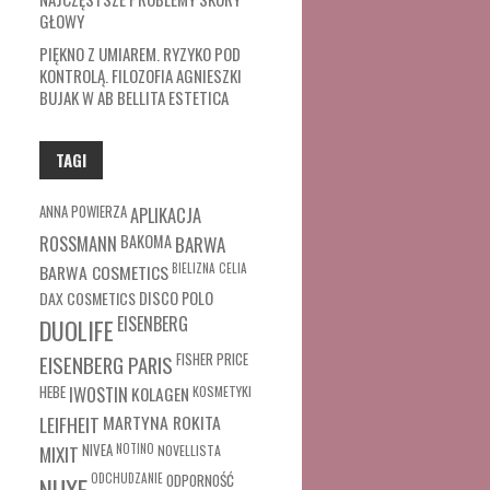
GŁOWY
PIĘKNO Z UMIAREM. RYZYKO POD
KONTROLĄ. FILOZOFIA AGNIESZKI
BUJAK W AB BELLITA ESTETICA
TAGI
ANNA POWIERZA
APLIKACJA
ROSSMANN
BAKOMA
BARWA
BARWA COSMETICS
BIELIZNA
CELIA
DAX COSMETICS
DISCO POLO
EISENBERG
DUOLIFE
FISHER PRICE
EISENBERG PARIS
HEBE
IWOSTIN
KOLAGEN
KOSMETYKI
MARTYNA ROKITA
LEIFHEIT
MIXIT
NIVEA
NOTINO
NOVELLISTA
ODCHUDZANIE
ODPORNOŚĆ
NUXE