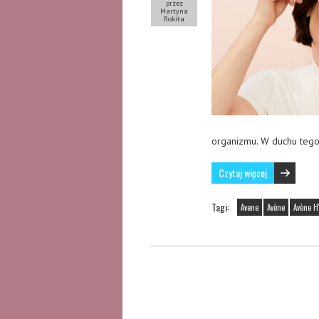
przez
Martyna
Rokita
organizmu. W duchu teg
Czytaj więcej
Tagi:
Avene
Avène
Avène H