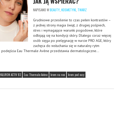
JAK JĄ WSPIERAĆ?
NAPISANO W
BEAUTY
,
KOSMETYKI
,
TWARZ
Grudniowe przesilenie to czas pełen kontrastów –
z jednej strony magia świąt, z drugiej pośpiech,
stres i wymagające warunki pogodowe, które
odbijają się na kondycji skóry. Dlatego coraz więcej
osób sięga po pielęgnację w nurcie PRO AGE, który
zachęca do wsłuchania się w naturalny rytm
o podejścia Eau Thermale Avène przedstawia dermatologiczne…
YALURON ACTIV B3
Eau Thermale Avène
krem na noc
krem pod oczy