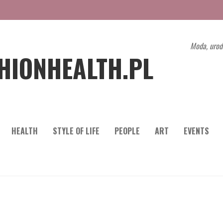
Moda, urod
HIONHEALTH.PL
HEALTH
STYLE OF LIFE
PEOPLE
ART
EVENTS