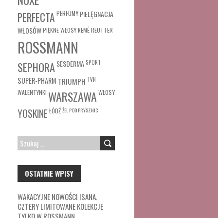
PERFUMY
PIELĘGNACJA
PERFECTA
WŁOSÓW
REUTTER
PIĘKNE WŁOSY
REMÉ
ROSSMANN
SESDERMA
SPORT
SEPHORA
SUPER-PHARM
TRIUMPH
TVN
WŁOSY
WALENTYNKI
WARSZAWA
ŁÓDŹ
ŻEL POD PRYSZNIC
YOSKINE
SZUKAJ:
OSTATNIE WPISY
WAKACYJNE NOWOŚCI ISANA.
CZTERY LIMITOWANE KOLEKCJE
TYLKO W ROSSMANN