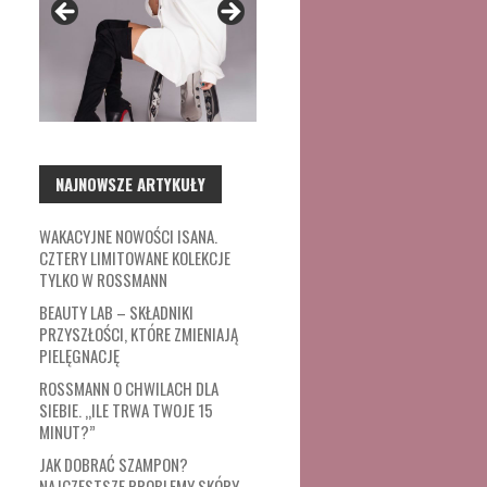
NAJNOWSZE ARTYKUŁY
WAKACYJNE NOWOŚCI ISANA.
CZTERY LIMITOWANE KOLEKCJE
TYLKO W ROSSMANN
BEAUTY LAB – SKŁADNIKI
PRZYSZŁOŚCI, KTÓRE ZMIENIAJĄ
PIELĘGNACJĘ
ROSSMANN O CHWILACH DLA
SIEBIE. „ILE TRWA TWOJE 15
MINUT?”
JAK DOBRAĆ SZAMPON?
NAJCZĘSTSZE PROBLEMY SKÓRY