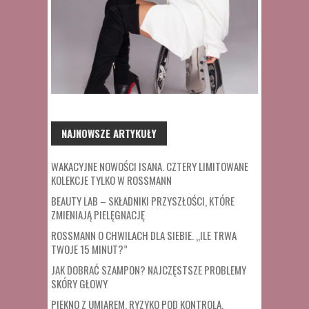
NAJNOWSZE ARTYKUŁY
WAKACYJNE NOWOŚCI ISANA. CZTERY LIMITOWANE
KOLEKCJE TYLKO W ROSSMANN
BEAUTY LAB – SKŁADNIKI PRZYSZŁOŚCI, KTÓRE
ZMIENIAJĄ PIELĘGNACJĘ
ROSSMANN O CHWILACH DLA SIEBIE. „ILE TRWA
TWOJE 15 MINUT?”
JAK DOBRAĆ SZAMPON? NAJCZĘSTSZE PROBLEMY
SKÓRY GŁOWY
PIĘKNO Z UMIAREM. RYZYKO POD KONTROLĄ.