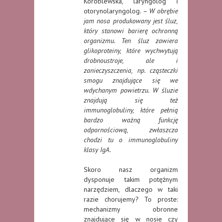
Koroblewska, laryngolog i
otorynolaryngolog. –
W obrębie
jam nosa produkowany jest śluz,
który stanowi barierę ochronną
organizmu. Ten śluz zawiera
glikoproteiny, które wychwytują
drobnoustroje, ale i
zanieczyszczenia, np. cząsteczki
smogu znajdujące się we
wdychanym powietrzu. W śluzie
znajdują się też
immunoglobuliny, które pełnią
bardzo ważną funkcję
odpornościową, zwłaszcza
chodzi tu o immunoglobuliny
klasy IgA.
Skoro nasz organizm
dysponuje takim potężnym
narzędziem, dlaczego w taki
razie chorujemy? To proste:
mechanizmy obronne
znajdujące się w nosie czy