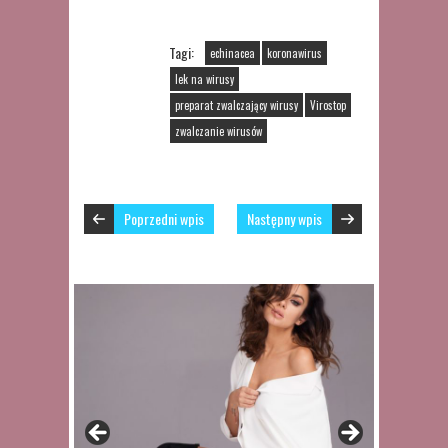
Tagi:
echinacea
koronawirus
lek na wirusy
preparat zwalczający wirusy
Virostop
zwalczanie wirusów
Poprzedni wpis
Następny wpis