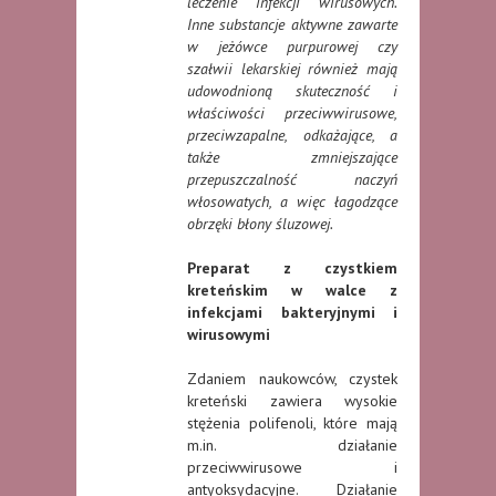
leczenie infekcji wirusowych.
Inne substancje aktywne zawarte
w jeżówce purpurowej czy
szałwii lekarskiej również mają
udowodnioną skuteczność i
właściwości przeciwwirusowe,
przeciwzapalne, odkażające, a
także zmniejszające
przepuszczalność naczyń
włosowatych, a więc łagodzące
obrzęki błony śluzowej.
Preparat z czystkiem
kreteńskim w walce z
infekcjami bakteryjnymi i
wirusowymi
Zdaniem naukowców, czystek
kreteński zawiera wysokie
stężenia polifenoli, które mają
m.in. działanie
przeciwwirusowe i
antyoksydacyjne. Działanie