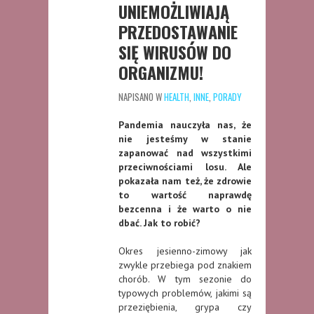
UNIEMOŻLIWIAJĄ
PRZEDOSTAWANIE
SIĘ WIRUSÓW DO
ORGANIZMU!
NAPISANO W
HEALTH
,
INNE
,
PORADY
Pandemia nauczyła nas, że
nie jesteśmy w stanie
zapanować nad wszystkimi
przeciwnościami losu. Ale
pokazała nam też, że zdrowie
to wartość naprawdę
bezcenna i że warto o nie
dbać. Jak to robić
?
Okres jesienno-zimowy jak
zwykle przebiega pod znakiem
chorób. W tym sezonie do
typowych problemów, jakimi są
przeziębienia, grypa czy