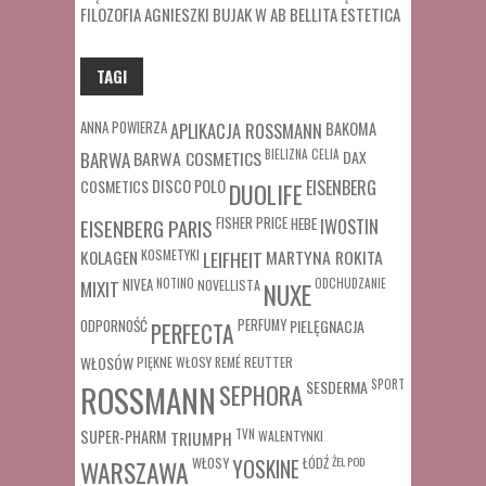
FILOZOFIA AGNIESZKI BUJAK W AB BELLITA ESTETICA
TAGI
ANNA POWIERZA
APLIKACJA ROSSMANN
BAKOMA
BARWA COSMETICS
BIELIZNA
CELIA
DAX
BARWA
COSMETICS
DISCO POLO
EISENBERG
DUOLIFE
FISHER PRICE
HEBE
IWOSTIN
EISENBERG PARIS
MARTYNA ROKITA
KOLAGEN
KOSMETYKI
LEIFHEIT
MIXIT
NIVEA
NOTINO
ODCHUDZANIE
NOVELLISTA
NUXE
ODPORNOŚĆ
PERFUMY
PIELĘGNACJA
PERFECTA
WŁOSÓW
REUTTER
PIĘKNE WŁOSY
REMÉ
SESDERMA
SPORT
ROSSMANN
SEPHORA
SUPER-PHARM
TRIUMPH
TVN
WALENTYNKI
WŁOSY
ŁÓDŹ
ŻEL POD
WARSZAWA
YOSKINE