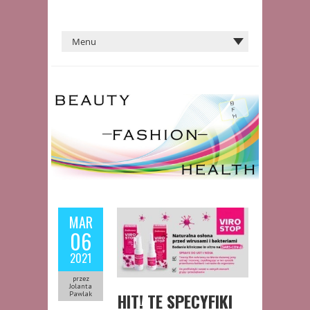
MAR
06
2021
przez
Jolanta
HIT! TE SPECYFIKI
Pawlak