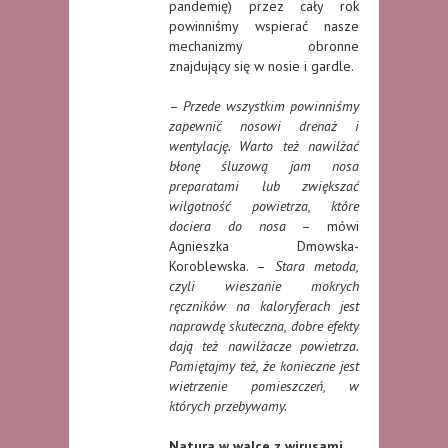
pandemię) przez cały rok
powinniśmy wspierać nasze
mechanizmy obronne
znajdujący się w nosie i gardle.
–
Przede wszystkim powinniśmy
zapewnić nosowi drenaż i
wentylację. Warto też nawilżać
błonę śluzową jam nosa
preparatami lub zwiększać
wilgotność powietrza, które
dociera do nosa
– mówi
Agnieszka Dmowska-
Koroblewska. –
Stara metoda,
czyli wieszanie mokrych
ręczników na kaloryferach jest
naprawdę skuteczna, dobre efekty
dają też nawilżacze powietrza.
Pamiętajmy też, że konieczne jest
wietrzenie pomieszczeń, w
których przebywamy.
Natura w walce z wirusami