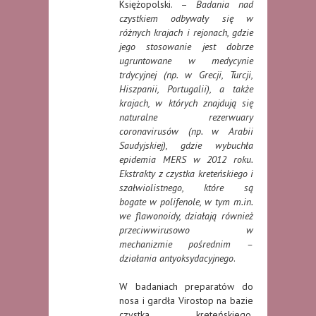
Księżopolski. –
Badania nad
czystkiem odbywały się w
różnych krajach i rejonach, gdzie
jego stosowanie jest dobrze
ugruntowane w medycynie
trdycyjnej (np. w Grecji, Turcji,
Hiszpanii, Portugalii), a także
krajach, w których znajdują się
naturalne rezerwuary
coronavirusów (np. w Arabii
Saudyjskiej), gdzie wybuchła
epidemia MERS w 2012 roku.
Ekstrakty z czystka kreteńskiego i
szałwiolistnego, które są
bogate w polifenole, w tym m.in.
we flawonoidy, działają również
przeciwwirusowo w
mechanizmie pośrednim –
działania antyoksydacyjnego
.
W badaniach preparatów do
nosa i gardła Virostop na bazie
czystka kreteńskiego,