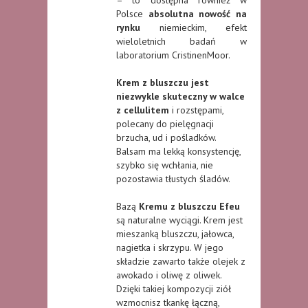
– to dostępna również w
Polsce
absolutna nowość na
rynku
niemieckim, efekt
wieloletnich badań w
laboratorium CristinenMoor.
Krem z bluszczu jest
niezwykle skuteczny w walce
z cellulitem
i rozstępami,
polecany do pielęgnacji
brzucha, ud i pośladków.
Balsam ma lekką konsystencję,
szybko się wchłania, nie
pozostawia tłustych śladów.
Bazą
Kremu z bluszczu Efeu
są naturalne wyciągi. Krem jest
mieszanką bluszczu, jałowca,
nagietka i skrzypu. W jego
składzie zawarto także olejek z
awokado i oliwę z oliwek.
Dzięki takiej kompozycji ziół
wzmocnisz tkankę łączną,