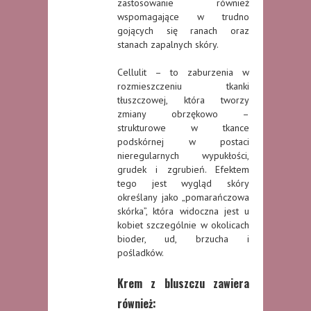
zastosowanie również
wspomagające w trudno
gojących się ranach oraz
stanach zapalnych skóry.
Cellulit – to zaburzenia w
rozmieszczeniu tkanki
tłuszczowej, która tworzy
zmiany obrzękowo –
strukturowe w tkance
podskórnej w postaci
nieregularnych wypukłości,
grudek i zgrubień. Efektem
tego jest wygląd skóry
określany jako „pomarańczowa
skórka”, która widoczna jest u
kobiet szczególnie w okolicach
bioder, ud, brzucha i
pośladków.
Krem z bluszczu zawiera
również: