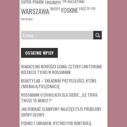
SUPER-PHARM
TRIUMPH
TVN
WALENTYNKI
WŁOSY
ŁÓDŹ
ŻEL POD
WARSZAWA
YOSKINE
PRYSZNIC
SZUKAJ:
OSTATNIE WPISY
WAKACYJNE NOWOŚCI ISANA. CZTERY LIMITOWANE
KOLEKCJE TYLKO W ROSSMANN
BEAUTY LAB – SKŁADNIKI PRZYSZŁOŚCI, KTÓRE
ZMIENIAJĄ PIELĘGNACJĘ
ROSSMANN O CHWILACH DLA SIEBIE. „ILE TRWA
TWOJE 15 MINUT?”
JAK DOBRAĆ SZAMPON? NAJCZĘSTSZE PROBLEMY
SKÓRY GŁOWY
PIĘKNO Z UMIAREM. RYZYKO POD KONTROLĄ.