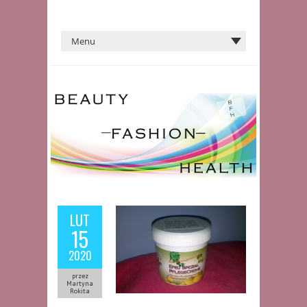
LUT
15
2020
przez
Martyna
Rokita