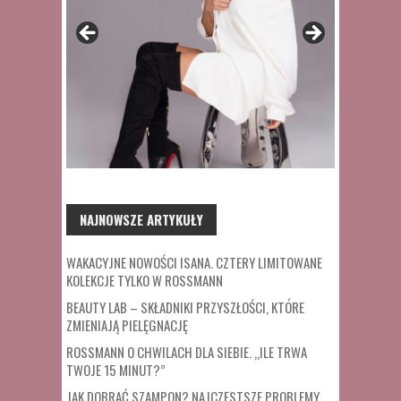
NAJNOWSZE ARTYKUŁY
WAKACYJNE NOWOŚCI ISANA. CZTERY LIMITOWANE
KOLEKCJE TYLKO W ROSSMANN
BEAUTY LAB – SKŁADNIKI PRZYSZŁOŚCI, KTÓRE
ZMIENIAJĄ PIELĘGNACJĘ
ROSSMANN O CHWILACH DLA SIEBIE. „ILE TRWA
TWOJE 15 MINUT?”
JAK DOBRAĆ SZAMPON? NAJCZĘSTSZE PROBLEMY