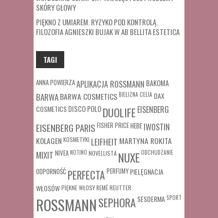
SKÓRY GŁOWY
PIĘKNO Z UMIAREM. RYZYKO POD KONTROLĄ.
FILOZOFIA AGNIESZKI BUJAK W AB BELLITA ESTETICA
TAGI
ANNA POWIERZA
APLIKACJA ROSSMANN
BAKOMA
BARWA COSMETICS
BIELIZNA
CELIA
DAX
BARWA
COSMETICS
DISCO POLO
EISENBERG
DUOLIFE
FISHER PRICE
HEBE
IWOSTIN
EISENBERG PARIS
MARTYNA ROKITA
KOLAGEN
KOSMETYKI
LEIFHEIT
MIXIT
NIVEA
NOTINO
ODCHUDZANIE
NOVELLISTA
NUXE
ODPORNOŚĆ
PERFUMY
PIELĘGNACJA
PERFECTA
WŁOSÓW
REUTTER
PIĘKNE WŁOSY
REMÉ
SESDERMA
SPORT
ROSSMANN
SEPHORA