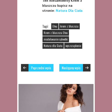
Ten niesamowity Krem z
bluszczu kupisz na
stronie:
Natura Dla Ciała
Tagi:
Efeu
krem z bluszczu
Krem z bluszczu Efeu
modelowanie sylwetki
Natura dla Ciała
wyszczuplenie
Poprzedni wpis
Następny wpis