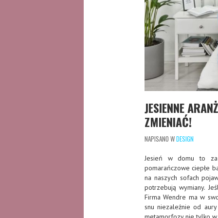
JESIENNE ARANŻ
ZMIENIAĆ!
NAPISANO W
DESIGN
Jesień w domu to zaz
pomarańczowe ciepłe bar
na naszych sofach pojawi
potrzebują wymiany. Je
Firma Wendre ma w swoj
snu niezależnie od aury
metamorfozy nie tylko w 