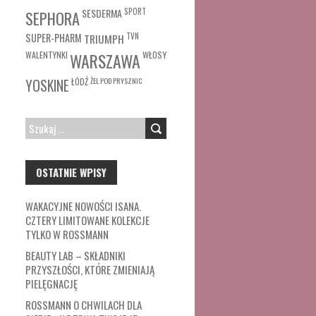
SESDERMA
SPORT
SEPHORA
SUPER-PHARM
TRIUMPH
TVN
WŁOSY
WALENTYNKI
WARSZAWA
ŁÓDŹ
ŻEL POD PRYSZNIC
YOSKINE
SZUKAJ:
OSTATNIE WPISY
WAKACYJNE NOWOŚCI ISANA.
CZTERY LIMITOWANE KOLEKCJE
TYLKO W ROSSMANN
BEAUTY LAB – SKŁADNIKI
PRZYSZŁOŚCI, KTÓRE ZMIENIAJĄ
PIELĘGNACJĘ
ROSSMANN O CHWILACH DLA