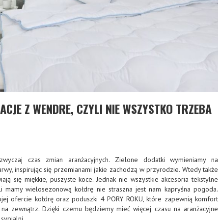
ACJE Z WENDRE, CZYLI NIE WSZYSTKO TRZEBA
wyczaj czas zmian aranżacyjnych. Zielone dodatki wymieniamy na
wy, inspirując się przemianami jakie zachodzą w przyrodzie. Wtedy także
ają się miękkie, puszyste koce. Jednak nie wszystkie akcesoria tekstylne
śli mamy wielosezonową kołdrę nie straszna jest nam kapryśna pogoda.
ej ofercie kołdrę oraz poduszki 4 PORY ROKU, które zapewnią komfort
 na zewnątrz. Dzięki czemu będziemy mieć więcej czasu na aranżacyjne
sypialni.