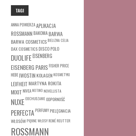
TAGI
ANNA POWIERZA
APLIKACJA
ROSSMANN
BAKOMA
BARWA
BARWA COSMETICS
BIELIZNA
CELIA
DAX COSMETICS
DISCO POLO
EISENBERG
DUOLIFE
FISHER PRICE
EISENBERG PARIS
HEBE
IWOSTIN
KOLAGEN
KOSMETYKI
MARTYNA ROKITA
LEIFHEIT
MIXIT
NIVEA
NOTINO
NOVELLISTA
ODCHUDZANIE
ODPORNOŚĆ
NUXE
PERFUMY
PIELĘGNACJA
PERFECTA
WŁOSÓW
REUTTER
PIĘKNE WŁOSY
REMÉ
ROSSMANN