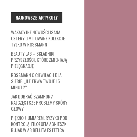
NAJNOWSZE ARTYKUŁY
WAKACYJNE NOWOŚCI ISANA.
CZTERY LIMITOWANE KOLEKCJE
TYLKO W ROSSMANN
BEAUTY LAB – SKŁADNIKI
PRZYSZŁOŚCI, KTÓRE ZMIENIAJĄ
PIELĘGNACJĘ
ROSSMANN O CHWILACH DLA
SIEBIE. „ILE TRWA TWOJE 15
MINUT?”
JAK DOBRAĆ SZAMPON?
NAJCZĘSTSZE PROBLEMY SKÓRY
GŁOWY
PIĘKNO Z UMIAREM. RYZYKO POD
KONTROLĄ. FILOZOFIA AGNIESZKI
BUJAK W AB BELLITA ESTETICA