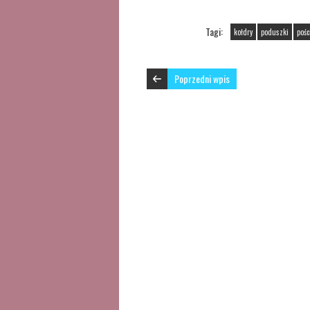
Tagi:
kołdry
poduszki
pośc
Poprzedni wpis