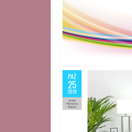
PAŹ
25
2018
przez
Martyna
Rokita