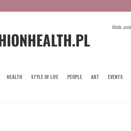
Moda, urod
HIONHEALTH.PL
HEALTH
STYLE OF LIFE
PEOPLE
ART
EVENTS