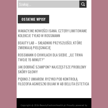
SZUKAJ:
OSTATNIE WPISY
WAKACYJNE NOWOŚCI ISANA. CZTERY LIMITOWANE
KOLEKCJE TYLKO W ROSSMANN
BEAUTY LAB – SKŁADNIKI PRZYSZŁOŚCI, KTÓRE
ZMIENIAJĄ PIELĘGNACJĘ
ROSSMANN O CHWILACH DLA SIEBIE. „ILE TRWA
TWOJE 15 MINUT?”
JAK DOBRAĆ SZAMPON? NAJCZĘSTSZE PROBLEMY
SKÓRY GŁOWY
PIĘKNO Z UMIAREM. RYZYKO POD KONTROLĄ.
FILOZOFIA AGNIESZKI BUJAK W AB BELLITA ESTETICA
Copyright © 2026 BeautyFashionHealth.pl. Proudly powered by