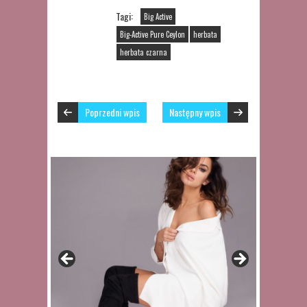
Tagi:
Big Active
Big-Active Pure Ceylon
herbata
herbata czarna
Poprzedni wpis
Następny wpis