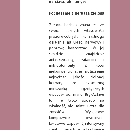
na ciało, jak i umysł.
Pobudzenie z herbatą zieloną
Zielona herbata znana jest ze
swoich licznych właściwości
prozdrowotnych, korzystnego
działania na układ nerwowy i
poprawę koncentracji. W jej
składzie znajdziesz
antyoksydanty, witaminy i
mikroelementy. Z kolei
niekonwencjonalne połączenie
najwyższej jakości zielonej
herbaty ze szlachetną
mieszanką egzotycznych
owoców od marki
Big-Active
to nie tylko sposób na
witalność, ale także uczta dla
zmysłów. Wyjątkowe
kompozycje owocowo-
kwiatowe zapewnią intensywny
smak i zapach, a pobudzające