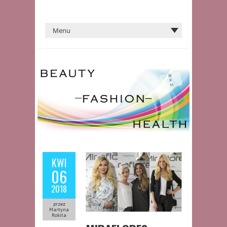
KWI
06
2018
przez
Martyna
Rokita