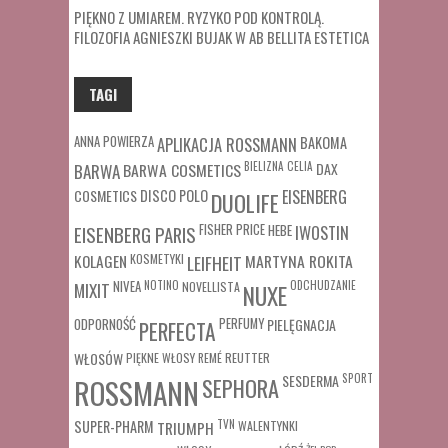
PIĘKNO Z UMIAREM. RYZYKO POD KONTROLĄ.
FILOZOFIA AGNIESZKI BUJAK W AB BELLITA ESTETICA
TAGI
ANNA POWIERZA
APLIKACJA ROSSMANN
BAKOMA
BARWA COSMETICS
BIELIZNA
CELIA
DAX
BARWA
COSMETICS
DISCO POLO
EISENBERG
DUOLIFE
FISHER PRICE
HEBE
IWOSTIN
EISENBERG PARIS
MARTYNA ROKITA
KOLAGEN
KOSMETYKI
LEIFHEIT
MIXIT
NIVEA
NOTINO
ODCHUDZANIE
NOVELLISTA
NUXE
ODPORNOŚĆ
PERFUMY
PIELĘGNACJA
PERFECTA
WŁOSÓW
REUTTER
PIĘKNE WŁOSY
REMÉ
SESDERMA
SPORT
ROSSMANN
SEPHORA
SUPER-PHARM
TRIUMPH
TVN
WALENTYNKI