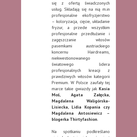
się z ofertą świadczonych
usług. Składają się na nią m.in
profesjonalne ekofryzjerstwo
– koloryzacja, cięcie, układanie
fryzur, a przede wszystkim
profesjonalne przedłużanie i
zagęszczanie włosów
pasemkami austriackiego
koncernu Hairdreams,
niekwestionowanego
światowego lidera
profesjonalnych kreacji z
prawdziwych włosów kategorii
Premium. W Polsce zaufały tej
marce takie gwiazdy jak
Kasia
Moś, Agata Załęcka,
Magdalena Waligórska-
Lisiecka, Lidia Kopania czy
Magdalena Antosiewicz –
blogerka Thirtyfashion
.
Na spotkaniu podkreślano