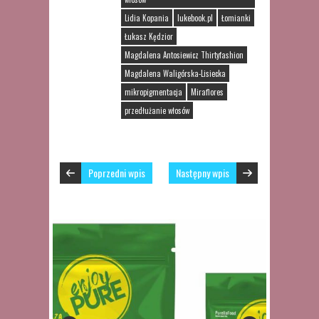
Lidia Kopania
lukebook.pl
Łomianki
Łukasz Kędzior
Magdalena Antosiewicz Thirtyfashion
Magdalena Waligórska-Lisiecka
mikropigmentacja
Miraflores
przedłużanie włosów
Poprzedni wpis
Następny wpis