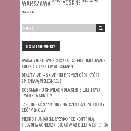
WŁOSY
ŁÓDŹ
ŻEL POD
WARSZAWA
YOSKINE
PRYSZNIC
SZUKAJ:
OSTATNIE WPISY
WAKACYJNE NOWOŚCI ISANA. CZTERY LIMITOWANE
KOLEKCJE TYLKO W ROSSMANN
BEAUTY LAB – SKŁADNIKI PRZYSZŁOŚCI, KTÓRE
ZMIENIAJĄ PIELĘGNACJĘ
ROSSMANN O CHWILACH DLA SIEBIE. „ILE TRWA
TWOJE 15 MINUT?”
JAK DOBRAĆ SZAMPON? NAJCZĘSTSZE PROBLEMY
SKÓRY GŁOWY
PIĘKNO Z UMIAREM. RYZYKO POD KONTROLĄ.
FILOZOFIA AGNIESZKI BUJAK W AB BELLITA ESTETICA