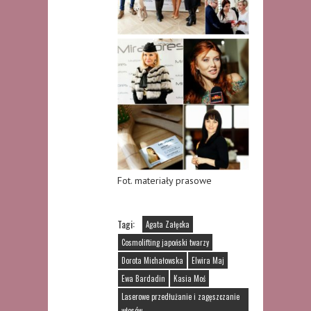
Fot. materiały prasowe
Tagi:
Agata Załęcka
Cosmolifting japoński twarzy
Dorota Michałowska
Elwira Maj
Ewa Bardadin
Kasia Moś
Laserowe przedłużanie i zagęszczanie
włosów