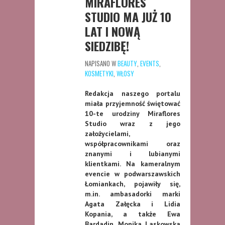
MIRAFLORES
STUDIO MA JUŻ 10
LAT I NOWĄ
SIEDZIBĘ!
NAPISANO W
BEAUTY
,
EVENTS
,
KOSMETYKI
,
WŁOSY
Redakcja naszego portalu
miała przyjemność świętować
10-te urodziny Miraflores
Studio wraz z jego
założycielami,
współpracownikami oraz
znanymi i lubianymi
klientkami. Na kameralnym
evencie w podwarszawskich
Łomiankach, pojawiły się,
m.in. ambasadorki marki
Agata Załęcka i Lidia
Kopania, a także Ewa
Bardadin, Monika Laskowska