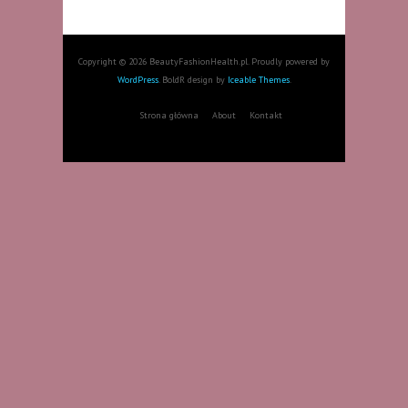
Copyright © 2026 BeautyFashionHealth.pl. Proudly powered by
WordPress
. BoldR design by
Iceable Themes
.
Strona główna
About
Kontakt