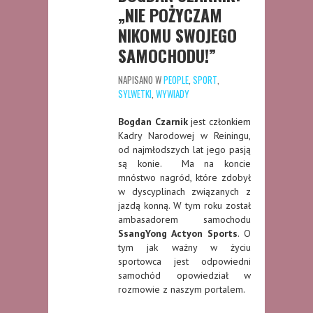
„NIE POŻYCZAM
NIKOMU SWOJEGO
SAMOCHODU!”
NAPISANO W
PEOPLE
,
SPORT
,
SYLWETKI
,
WYWIADY
Bogdan Czarnik
jest członkiem
Kadry Narodowej w Reiningu,
od najmłodszych lat jego pasją
są konie. Ma na koncie
mnóstwo nagród, które zdobył
w dyscyplinach związanych z
jazdą konną. W tym roku został
ambasadorem samochodu
SsangYong Actyon Sports
. O
tym jak ważny w życiu
sportowca jest odpowiedni
samochód opowiedział w
rozmowie z naszym portalem.