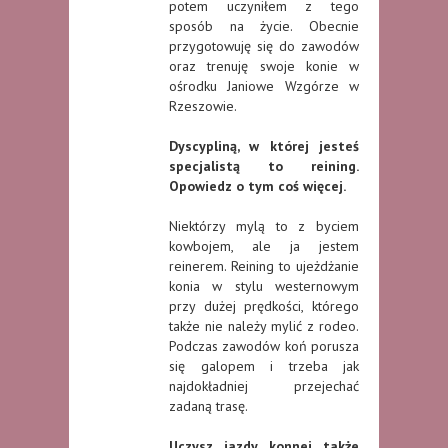
potem uczyniłem z tego
sposób na życie. Obecnie
przygotowuję się do zawodów
oraz trenuję swoje konie w
ośrodku Janiowe Wzgórze w
Rzeszowie.
Dyscypliną, w której jesteś
specjalistą to reining.
Opowiedz o tym coś więcej.
Niektórzy mylą to z byciem
kowbojem, ale ja jestem
reinerem. Reining to ujeżdżanie
konia w stylu westernowym
przy dużej prędkości, którego
także nie należy mylić z rodeo.
Podczas zawodów koń porusza
się galopem i trzeba jak
najdokładniej przejechać
zadaną trasę.
Uczysz jazdy konnej także