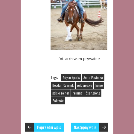
fot. archiwum prywatne
Tagi:
Actyon Sports
Anna Powierza
Bogdan Czarnik
jeździectwo
konie
polski reiner
reining
SsangYong
Zakrzów
Poprzedni wpis
Następny wpis