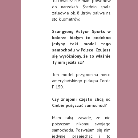
Tu również nie mam powodów
do narzekań. Średnio spala
zaledwie ok. 8 litrów paliwa na
sto kilometrów.
Ssangyong Actyon Sports w
kolorze białym to podobno
jedyny taki model tego
samochodu w Polsce. Czujesz
się wyróżniony, że to właśnie
Ty nim jeździsz?
Ten model przypomina nieco
amerykańskiego pickupa Forda
F 150.
Czy znajomi często chcą od
Ciebie pożyczać samochód?
Mam taką zasadę, że nie
pożyczam nikomu swojego
samochodu. Pozwalam się nim
jedynie przejechać i to