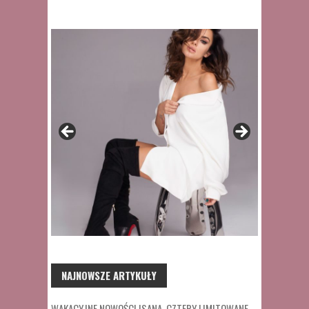
NAJNOWSZE ARTYKUŁY
WAKACYJNE NOWOŚCI ISANA. CZTERY LIMITOWANE