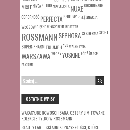
MIXIT
NIVEA
NOTINO
ODCHUDZANIE
NOVELLISTA
NUXE
ODPORNOŚĆ
PERFUMY
PIELĘGNACJA
PERFECTA
WŁOSÓW
REUTTER
PIĘKNE WŁOSY
REMÉ
SESDERMA
SPORT
ROSSMANN
SEPHORA
SUPER-PHARM
TRIUMPH
TVN
WALENTYNKI
WŁOSY
ŁÓDŹ
ŻEL POD
WARSZAWA
YOSKINE
PRYSZNIC
SZUKAJ:
OSTATNIE WPISY
WAKACYJNE NOWOŚCI ISANA. CZTERY LIMITOWANE
KOLEKCJE TYLKO W ROSSMANN
BEAUTY LAB – SKŁADNIKI PRZYSZŁOŚCI, KTÓRE