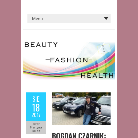
SIE
18
2017
przez
Martyna
Rokita
BOGDAN CZARNIK: