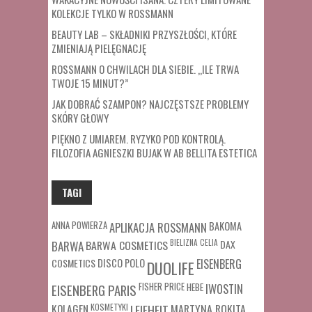
KOLEKCJE TYLKO W ROSSMANN
BEAUTY LAB – SKŁADNIKI PRZYSZŁOŚCI, KTÓRE
ZMIENIAJĄ PIELĘGNACJĘ
ROSSMANN O CHWILACH DLA SIEBIE. „ILE TRWA
TWOJE 15 MINUT?”
JAK DOBRAĆ SZAMPON? NAJCZĘSTSZE PROBLEMY
SKÓRY GŁOWY
PIĘKNO Z UMIAREM. RYZYKO POD KONTROLĄ.
FILOZOFIA AGNIESZKI BUJAK W AB BELLITA ESTETICA
TAGI
ANNA POWIERZA
APLIKACJA ROSSMANN
BAKOMA
BARWA COSMETICS
BIELIZNA
CELIA
DAX
BARWA
COSMETICS
DISCO POLO
EISENBERG
DUOLIFE
FISHER PRICE
HEBE
IWOSTIN
EISENBERG PARIS
MARTYNA ROKITA
KOLAGEN
KOSMETYKI
LEIFHEIT