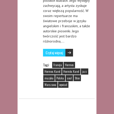
polskich klubach. Jego występy
zachwycają, a artysta zyskuje
coraz większą popularność. W
swoim repertuarze ma
światowe przeboje w języku
angielskim i francuskim, a także
autorskie piosenki. Jego
twórczość jest bardzo
różnorodna,…
Czytaj więcej
Tagi:
Francja
Hermes
Hermes Karel
Hermès Karel
jazz
muzyka
Polska
soul
Stixx
Warszawa
wywiad