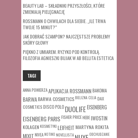
BEAUTY LAB – SKŁADNIKI PRZYSZŁOŚCI, KTÓRE
ZMIENIAJĄ PIELĘGNACJĘ
ROSSMANN O CHWILACH DLA SIEBIE. „ILE TRWA
TWOJE 15 MINUT?”
JAK DOBRAĆ SZAMPON? NAJCZĘSTSZE PROBLEMY
SKÓRY GŁOWY
PIĘKNO Z UMIAREM. RYZYKO POD KONTROLĄ.
FILOZOFIA AGNIESZKI BUJAK W AB BELLITA ESTETICA
TAGI
ANNA POWIERZA
APLIKACJA ROSSMANN
BAKOMA
BARWA COSMETICS
BIELIZNA
CELIA
DAX
BARWA
COSMETICS
DISCO POLO
EISENBERG
DUOLIFE
FISHER PRICE
HEBE
IWOSTIN
EISENBERG PARIS
MARTYNA ROKITA
KOLAGEN
KOSMETYKI
LEIFHEIT
MIXIT
NIVEA
NOTINO
ODCHUDZANIE
NOVELLISTA
NUXE