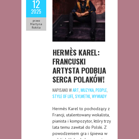
12
2025
przez
Martyna
Rokita
HERMÈS KAREL:
FRANCUSKI
ARTYSTA PODBIJA
SERCA POLAKÓW!
NAPISANO W
ART
,
MUZYKA
,
PEOPLE
,
STYLE OF LIFE
,
SYLWETKI
,
WYWIADY
Hermès Karel to pochodzący z
Francji, utalentowany wokalista,
pianista i kompozytor, który trzy
lata temu zawitał do Polski. Z
powodzeniem gra i śpiewa w