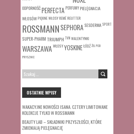
ODPORNOŚĆ
PERFUMY
PIELĘGNACJA
PERFECTA
WŁOSÓW
REUTTER
PIĘKNE WŁOSY
REMÉ
SESDERMA
SPORT
ROSSMANN
SEPHORA
SUPER-PHARM
TRIUMPH
TVN
WALENTYNKI
WŁOSY
ŁÓDŹ
ŻEL POD
WARSZAWA
YOSKINE
PRYSZNIC
SZUKAJ:
OSTATNIE WPISY
WAKACYJNE NOWOŚCI ISANA. CZTERY LIMITOWANE
KOLEKCJE TYLKO W ROSSMANN
BEAUTY LAB – SKŁADNIKI PRZYSZŁOŚCI, KTÓRE
ZMIENIAJĄ PIELĘGNACJĘ