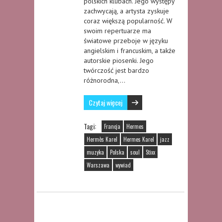
polskich klubach. Jego występy
zachwycają, a artysta zyskuje
coraz większą popularność. W
swoim repertuarze ma
światowe przeboje w języku
angielskim i francuskim, a także
autorskie piosenki. Jego
twórczość jest bardzo
różnorodna,…
Czytaj więcej
Tagi:
Francja
Hermes
Hermès Karel
Hermes Karel
jazz
muzyka
Polska
soul
Stixx
Warszawa
wywiad