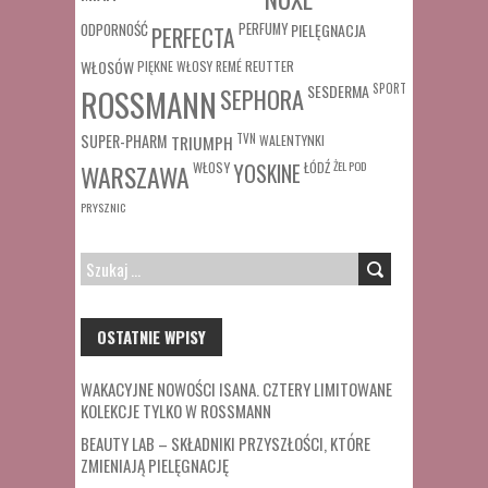
ODPORNOŚĆ
PERFUMY
PIELĘGNACJA
PERFECTA
WŁOSÓW
REUTTER
PIĘKNE WŁOSY
REMÉ
SESDERMA
SPORT
ROSSMANN
SEPHORA
SUPER-PHARM
TRIUMPH
TVN
WALENTYNKI
WŁOSY
ŁÓDŹ
ŻEL POD
WARSZAWA
YOSKINE
PRYSZNIC
SZUKAJ:
OSTATNIE WPISY
WAKACYJNE NOWOŚCI ISANA. CZTERY LIMITOWANE
KOLEKCJE TYLKO W ROSSMANN
BEAUTY LAB – SKŁADNIKI PRZYSZŁOŚCI, KTÓRE
ZMIENIAJĄ PIELĘGNACJĘ