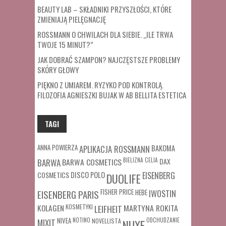
BEAUTY LAB – SKŁADNIKI PRZYSZŁOŚCI, KTÓRE
ZMIENIAJĄ PIELĘGNACJĘ
ROSSMANN O CHWILACH DLA SIEBIE. „ILE TRWA
TWOJE 15 MINUT?”
JAK DOBRAĆ SZAMPON? NAJCZĘSTSZE PROBLEMY
SKÓRY GŁOWY
PIĘKNO Z UMIAREM. RYZYKO POD KONTROLĄ.
FILOZOFIA AGNIESZKI BUJAK W AB BELLITA ESTETICA
TAGI
ANNA POWIERZA
APLIKACJA ROSSMANN
BAKOMA
BARWA COSMETICS
BIELIZNA
CELIA
DAX
BARWA
COSMETICS
DISCO POLO
EISENBERG
DUOLIFE
FISHER PRICE
HEBE
IWOSTIN
EISENBERG PARIS
MARTYNA ROKITA
KOLAGEN
KOSMETYKI
LEIFHEIT
MIXIT
NIVEA
NOTINO
ODCHUDZANIE
NOVELLISTA
NUXE