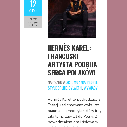
12
2025
przez
Martyna
Rokita
HERMÈS KAREL:
FRANCUSKI
ARTYSTA PODBIJA
SERCA POLAKÓW!
NAPISANO W
ART
,
MUZYKA
,
PEOPLE
,
STYLE OF LIFE
,
SYLWETKI
,
WYWIADY
Hermès Karel to pochodzący z
Francji, utalentowany wokalista,
pianista i kompozytor, który trzy
lata temu zawitał do Polski. Z
powodzeniem gra i śpiewa w