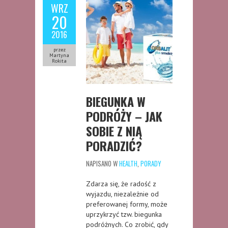
WRZ
20
2016
przez
Martyna
Rokita
BIEGUNKA W
PODRÓŻY – JAK
SOBIE Z NIĄ
PORADZIĆ?
NAPISANO W
HEALTH
,
PORADY
Zdarza się, że radość z
wyjazdu, niezależnie od
preferowanej formy, może
uprzykrzyć tzw. biegunka
podróżnych. Co zrobić, gdy