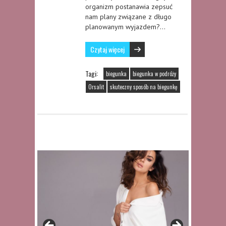
organizm postanawia zepsuć
nam plany związane z długo
planowanym wyjazdem?…
Czytaj więcej
Tagi:
biegunka
biegunka w podróży
Orsalit
skuteczny sposób na biegunkę