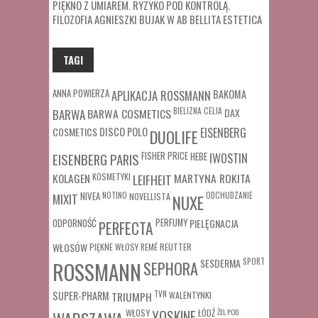
PIĘKNO Z UMIAREM. RYZYKO POD KONTROLĄ.
FILOZOFIA AGNIESZKI BUJAK W AB BELLITA ESTETICA
TAGI
ANNA POWIERZA
APLIKACJA ROSSMANN
BAKOMA
BARWA COSMETICS
BIELIZNA
CELIA
DAX
BARWA
COSMETICS
DISCO POLO
EISENBERG
DUOLIFE
FISHER PRICE
HEBE
IWOSTIN
EISENBERG PARIS
MARTYNA ROKITA
KOLAGEN
KOSMETYKI
LEIFHEIT
MIXIT
NIVEA
NOTINO
ODCHUDZANIE
NOVELLISTA
NUXE
ODPORNOŚĆ
PERFUMY
PIELĘGNACJA
PERFECTA
WŁOSÓW
REUTTER
PIĘKNE WŁOSY
REMÉ
SESDERMA
SPORT
ROSSMANN
SEPHORA
SUPER-PHARM
TRIUMPH
TVN
WALENTYNKI
WŁOSY
ŁÓDŹ
ŻEL POD
YOSKINE