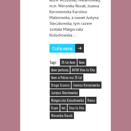
m.in. Weronika Rosati, Joanna
Koroniewska Karolina
Malinowska, a nawet Justyna
Steczkowska, tym razem
została Małgorzata
Kożuchowska….
Czytaj więcej
Tagi:
25 lat Avon
Avon
Avon perfumy
AVON Viva la Vita
Avon w Polsce ma 25 lat
Druga Szansa
Joanna Koroniewska
Justyna Steczkowska
Małgorzata Kożuchowska
Roma
Rzym
tvn
Viva la Vita
Weronika Rosati