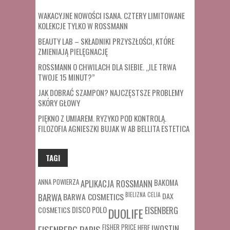
WAKACYJNE NOWOŚCI ISANA. CZTERY LIMITOWANE
KOLEKCJE TYLKO W ROSSMANN
BEAUTY LAB – SKŁADNIKI PRZYSZŁOŚCI, KTÓRE
ZMIENIAJĄ PIELĘGNACJĘ
ROSSMANN O CHWILACH DLA SIEBIE. „ILE TRWA
TWOJE 15 MINUT?”
JAK DOBRAĆ SZAMPON? NAJCZĘSTSZE PROBLEMY
SKÓRY GŁOWY
PIĘKNO Z UMIAREM. RYZYKO POD KONTROLĄ.
FILOZOFIA AGNIESZKI BUJAK W AB BELLITA ESTETICA
TAGI
ANNA POWIERZA
APLIKACJA ROSSMANN
BAKOMA
BARWA COSMETICS
BIELIZNA
CELIA
DAX
BARWA
COSMETICS
DISCO POLO
EISENBERG
DUOLIFE
FISHER PRICE
HEBE
IWOSTIN
EISENBERG PARIS