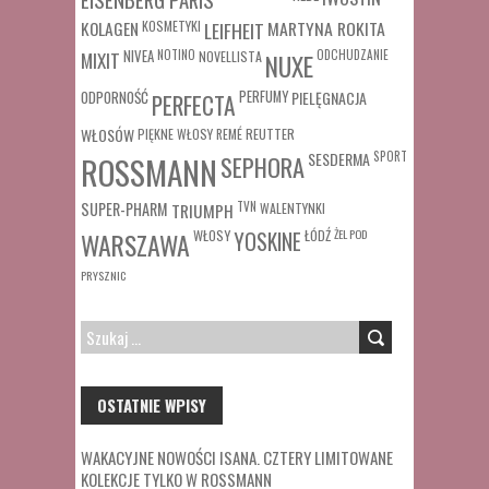
MARTYNA ROKITA
KOLAGEN
KOSMETYKI
LEIFHEIT
MIXIT
NIVEA
NOTINO
ODCHUDZANIE
NOVELLISTA
NUXE
ODPORNOŚĆ
PERFUMY
PIELĘGNACJA
PERFECTA
WŁOSÓW
REUTTER
PIĘKNE WŁOSY
REMÉ
SESDERMA
SPORT
ROSSMANN
SEPHORA
SUPER-PHARM
TRIUMPH
TVN
WALENTYNKI
WŁOSY
ŁÓDŹ
ŻEL POD
WARSZAWA
YOSKINE
PRYSZNIC
SZUKAJ:
OSTATNIE WPISY
WAKACYJNE NOWOŚCI ISANA. CZTERY LIMITOWANE
KOLEKCJE TYLKO W ROSSMANN