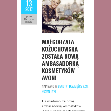
13
2017
przez
Martyna
Rokita
MAŁGORZATA
KOŻUCHOWSKA
ZOSTAŁA NOWĄ
AMBASADORKĄ
KOSMETYKÓW
AVON!
NAPISANO W
BEAUTY
,
DLA MĘŻCZYZN
,
KOSMETYKI
Już wiadomo, że nową
ambasadorką kosmetyków,
które wcześniej reklamowały,