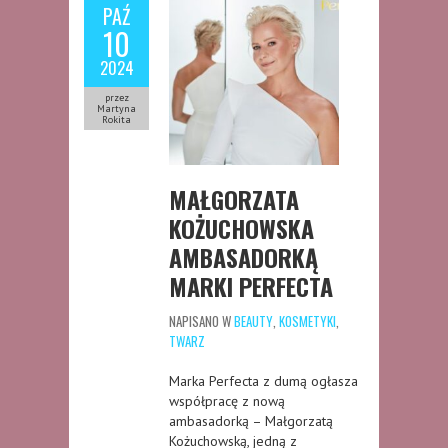
PAŹ
10
2024
przez
Martyna
Rokita
MAŁGORZATA
KOŻUCHOWSKA
AMBASADORKĄ
MARKI PERFECTA
NAPISANO W
BEAUTY
,
KOSMETYKI
,
TWARZ
Marka Perfecta z dumą ogłasza
współpracę z nową
ambasadorką – Małgorzatą
Kożuchowską, jedną z