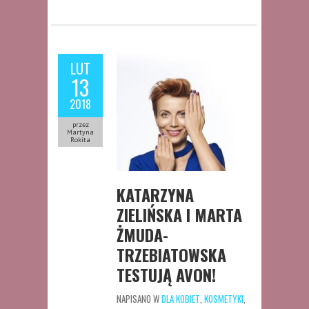
LUT
13
2018
przez
Martyna
Rokita
KATARZYNA
ZIELIŃSKA I MARTA
ŻMUDA-
TRZEBIATOWSKA
TESTUJĄ AVON!
NAPISANO W
DLA KOBIET
,
KOSMETYKI
,