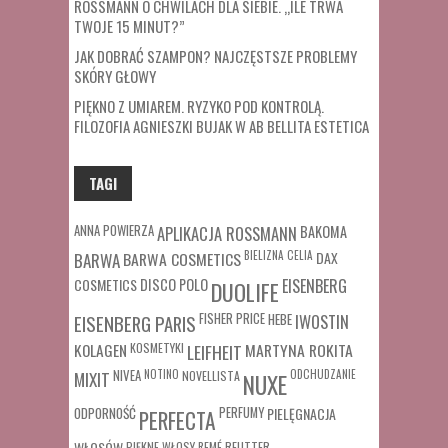
ROSSMANN O CHWILACH DLA SIEBIE. „ILE TRWA
TWOJE 15 MINUT?”
JAK DOBRAĆ SZAMPON? NAJCZĘSTSZE PROBLEMY
SKÓRY GŁOWY
PIĘKNO Z UMIAREM. RYZYKO POD KONTROLĄ.
FILOZOFIA AGNIESZKI BUJAK W AB BELLITA ESTETICA
TAGI
ANNA POWIERZA
APLIKACJA ROSSMANN
BAKOMA
BARWA COSMETICS
BIELIZNA
CELIA
DAX
BARWA
COSMETICS
DISCO POLO
EISENBERG
DUOLIFE
FISHER PRICE
HEBE
IWOSTIN
EISENBERG PARIS
MARTYNA ROKITA
KOLAGEN
KOSMETYKI
LEIFHEIT
MIXIT
NIVEA
NOTINO
ODCHUDZANIE
NOVELLISTA
NUXE
ODPORNOŚĆ
PERFUMY
PIELĘGNACJA
PERFECTA
WŁOSÓW
REUTTER
PIĘKNE WŁOSY
REMÉ