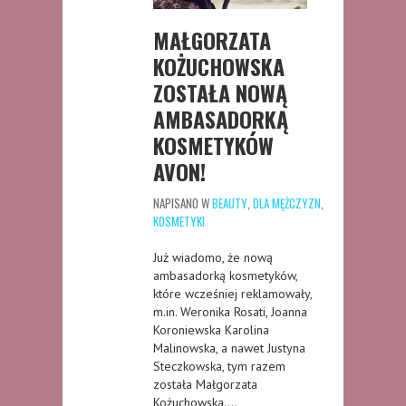
MAŁGORZATA
KOŻUCHOWSKA
ZOSTAŁA NOWĄ
AMBASADORKĄ
KOSMETYKÓW
AVON!
NAPISANO W
BEAUTY
,
DLA MĘŻCZYZN
,
KOSMETYKI
Już wiadomo, że nową
ambasadorką kosmetyków,
które wcześniej reklamowały,
m.in. Weronika Rosati, Joanna
Koroniewska Karolina
Malinowska, a nawet Justyna
Steczkowska, tym razem
została Małgorzata
Kożuchowska….