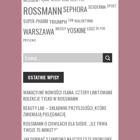
SESDERMA
SPORT
ROSSMANN
SEPHORA
SUPER-PHARM
TRIUMPH
TVN
WALENTYNKI
WŁOSY
ŁÓDŹ
ŻEL POD
WARSZAWA
YOSKINE
PRYSZNIC
SZUKAJ:
OSTATNIE WPISY
WAKACYJNE NOWOŚCI ISANA. CZTERY LIMITOWANE
KOLEKCJE TYLKO W ROSSMANN
BEAUTY LAB – SKŁADNIKI PRZYSZŁOŚCI, KTÓRE
ZMIENIAJĄ PIELĘGNACJĘ
ROSSMANN O CHWILACH DLA SIEBIE. „ILE TRWA
TWOJE 15 MINUT?”
JAK DOBRAĆ SZAMPON? NAJCZĘSTSZE PROBLEMY