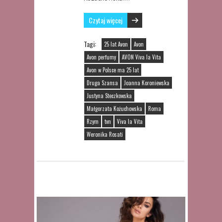
Czytaj więcej
Tagi:
25 lat Avon
Avon
Avon perfumy
AVON Viva la Vita
Avon w Polsce ma 25 lat
Druga Szansa
Joanna Koroniewska
Justyna Steczkowska
Małgorzata Kożuchowska
Roma
Rzym
tvn
Viva la Vita
Weronika Rosati