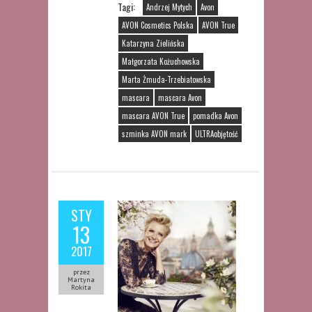
Tagi:
Andrzej Mytych
Avon
AVON Cosmetics Polska
AVON True
Katarzyna Zielińska
Małgorzata Kożuchowska
Marta Żmuda-Trzebiatowska
mascara
mascara Avon
mascara AVON True
pomadka Avon
szminka AVON mark
ULTRAobjętość
STY
13
2017
przez
Martyna
Rokita