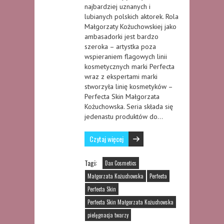
najbardziej uznanych i
lubianych polskich aktorek. Rola
Małgorzaty Kożuchowskiej jako
ambasadorki jest bardzo
szeroka – artystka poza
wspieraniem flagowych linii
kosmetycznych marki Perfecta
wraz z ekspertami marki
stworzyła linię kosmetyków –
Perfecta Skin Małgorzata
Kożuchowska. Seria składa się
jedenastu produktów do…
Czytaj więcej
Tagi:
Dax Cosmetics
Małgorzata Kożuchowska
Perfecta
Perfecta Skin
Perfecta Skin Małgorzata Kożuchowska
pielęgnacja twarzy