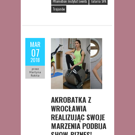
PRomotion Instytut Events
Talaria SPA
Trojanów
MAR
07
2018
przez
Martyna
Rokita
AKROBATKA Z
WROCŁAWIA
REALIZUJĄC SWOJE
MARZENIA PODBIJA
SHOW-BIZNES!