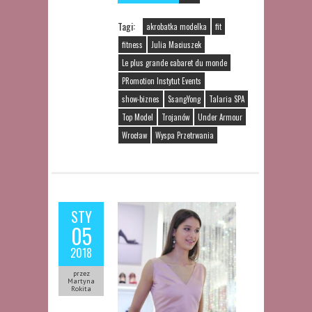
Tagi:
akrobatka modelka
fit
fitness
Julia Maciuszek
Le plus grande cabaret du monde
PRomotion Instytut Events
show-biznes
SsangYong
Talaria SPA
Top Model
Trojanów
Under Armour
Wrocław
Wyspa Przetrwania
STY
05
2018
przez
Martyna
Rokita