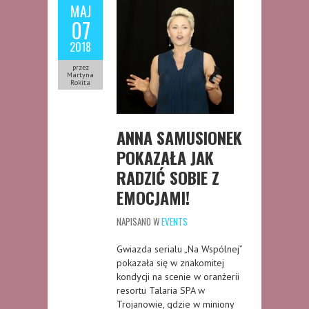
MAJ
07
2018
przez
Martyna
Rokita
ANNA SAMUSIONEK
POKAZAŁA JAK
RADZIĆ SOBIE Z
EMOCJAMI!
NAPISANO W
EVENTS
Gwiazda serialu „Na Wspólnej”
pokazała się w znakomitej
kondycji na scenie w oranżerii
resortu Talaria SPA w
Trojanowie, gdzie w miniony