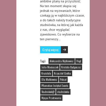
ambitne plany na przyszłość.
Na ten moment skupia się
jednak na wyzwaniach, które
czekają ją w najbliższym czasie,
a do takich należy tradycyjna
studniówka, na której jak każda
z nas, chce wyglądać
zjawiskowo. Co wybierze na
ten pierwszy…
Czytaj więcej
Tagi:
Aleksandra Mątkiewicz
Hogl
Julia Maciuszek
Kristola Bydgoszcz
Kruistola
Krzysztof Gietka
Ola Matkiewicz
Polsat
PRomotion Instytut Events
Studniówk@
studniówka
Wyspa Przetrwania