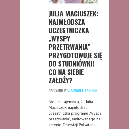
JULIA MACIUSZEK:
NAJMŁODSZA
UCZESTNICZKA
„WYSPY
PRZETRWANIA”
PRZYGOTOWUJE SIĘ
DO STUDNIÓWKI!
CO NA SIEBIE
ZAŁOŻY?
NAPISANO W
DLA KOBIET
,
FASHION
Nie jest tajemnicą, że Julia
Maciuszek, najmłodsza
uczestniczka programu „Wyspa
przetrwania”, emitowanego na
antenie Telewizji Polsat ma