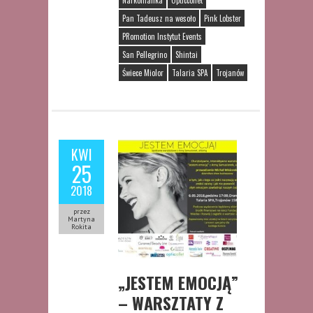
Pan Tadeusz na wesoło
Pink Lobster
PRomotion Instytut Events
San Pellegrino
Shintai
Świece Miolor
Talaria SPA
Trojanów
KWI
25
2018
przez
Martyna
Rokita
„JESTEM EMOCJĄ”
– WARSZTATY Z