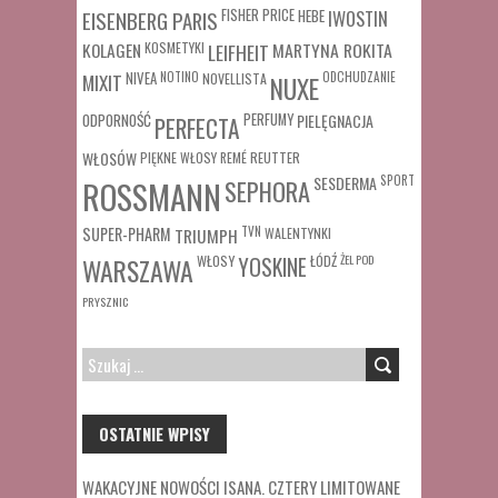
FISHER PRICE
HEBE
IWOSTIN
EISENBERG PARIS
MARTYNA ROKITA
KOLAGEN
KOSMETYKI
LEIFHEIT
MIXIT
NIVEA
NOTINO
ODCHUDZANIE
NOVELLISTA
NUXE
ODPORNOŚĆ
PERFUMY
PIELĘGNACJA
PERFECTA
WŁOSÓW
REUTTER
PIĘKNE WŁOSY
REMÉ
SESDERMA
SPORT
ROSSMANN
SEPHORA
SUPER-PHARM
TRIUMPH
TVN
WALENTYNKI
WŁOSY
ŁÓDŹ
ŻEL POD
WARSZAWA
YOSKINE
PRYSZNIC
SZUKAJ:
OSTATNIE WPISY
WAKACYJNE NOWOŚCI ISANA. CZTERY LIMITOWANE