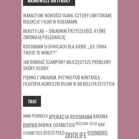
NAJNOWSZE ARTYKUŁY
WAKACYJNE NOWOŚCI ISANA. CZTERY LIMITOWANE
KOLEKCJE TYLKO W ROSSMANN
BEAUTY LAB – SKŁADNIKI PRZYSZŁOŚCI, KTÓRE
ZMIENIAJĄ PIELĘGNACJĘ
ROSSMANN O CHWILACH DLA SIEBIE. „ILE TRWA
TWOJE 15 MINUT?”
JAK DOBRAĆ SZAMPON? NAJCZĘSTSZE PROBLEMY
SKÓRY GŁOWY
PIĘKNO Z UMIAREM. RYZYKO POD KONTROLĄ.
FILOZOFIA AGNIESZKI BUJAK W AB BELLITA ESTETICA
TAGI
ANNA POWIERZA
APLIKACJA ROSSMANN
BAKOMA
BARWA COSMETICS
BIELIZNA
CELIA
DAX
BARWA
COSMETICS
DISCO POLO
EISENBERG
DUOLIFE