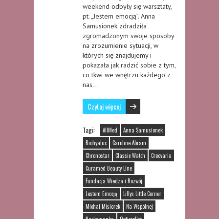
weekend odbyły się warsztaty,
pt. „Jestem emocją”. Anna
Samusionek zdradziła
zgromadzonym swoje sposoby
na zrozumienie sytuacji, w
których się znajdujemy i
pokazała jak radzić sobie z tym,
co tkwi we wnętrzu każdego z
nas….
Czytaj więcej
Tagi:
AllMed
Anna Samusionek
Biohyalux
Caroline Abram
Chronostar
Classic Watch
Creovaria
Curamed Beauty Line
Fundacja Wiedza i Rozwój
Jestem Emocją
Lillys Little Corner
Michał Misiorek
Na Wspólnej
Narkomanka
Opticcollet