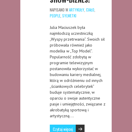
NAPISANO W
ARTYKUŁY
,
CIAŁO
,
PEOPLE
,
SYLWETKI
Julia Maciuszek była
najmłodszą uczestniczką
„Wyspy przetrwania”. Swoich sił
próbowała również jako
modelka w „Top Model”.
Popularność zdobytą w
programie telewizyjnym
postanowiła wykorzystać w
budowaniu kariery medialnej,
którą w odróżnieniu od innych
„ściankowych celebrytek”
buduje systematycznie, w
oparciu o swoje autentyczne
pasje i umiejętności, związane z
akrobatyką sportową i
artystyczną….
Czytaj więcej