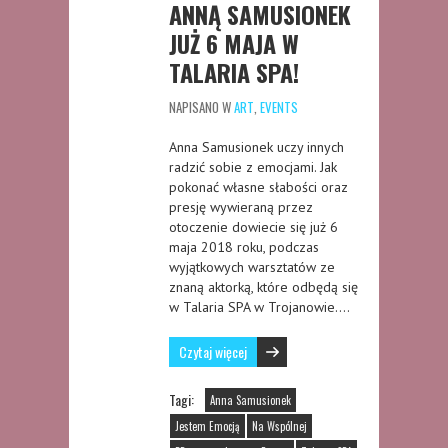
ANNĄ SAMUSIONEK
JUŻ 6 MAJA W
TALARIA SPA!
NAPISANO W
ART
,
EVENTS
Anna Samusionek uczy innych
radzić sobie z emocjami. Jak
pokonać własne słabości oraz
presję wywieraną przez
otoczenie dowiecie się już 6
maja 2018 roku, podczas
wyjątkowych warsztatów ze
znaną aktorką, które odbędą się
w Talaria SPA w Trojanowie….
Czytaj więcej
Tagi:
Anna Samusionek
Jestem Emocją
Na Wspólnej