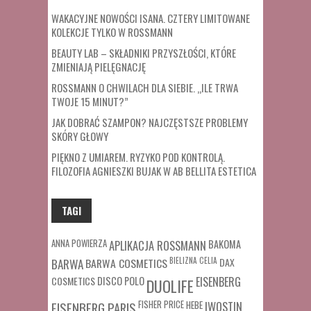
WAKACYJNE NOWOŚCI ISANA. CZTERY LIMITOWANE
KOLEKCJE TYLKO W ROSSMANN
BEAUTY LAB – SKŁADNIKI PRZYSZŁOŚCI, KTÓRE
ZMIENIAJĄ PIELĘGNACJĘ
ROSSMANN O CHWILACH DLA SIEBIE. „ILE TRWA
TWOJE 15 MINUT?”
JAK DOBRAĆ SZAMPON? NAJCZĘSTSZE PROBLEMY
SKÓRY GŁOWY
PIĘKNO Z UMIAREM. RYZYKO POD KONTROLĄ.
FILOZOFIA AGNIESZKI BUJAK W AB BELLITA ESTETICA
TAGI
ANNA POWIERZA
APLIKACJA ROSSMANN
BAKOMA
BARWA COSMETICS
BIELIZNA
CELIA
DAX
BARWA
COSMETICS
DISCO POLO
EISENBERG
DUOLIFE
FISHER PRICE
HEBE
IWOSTIN
EISENBERG PARIS