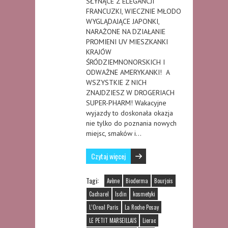
SŁYNĄCE Z ELEGANCJI
FRANCUZKI, WIECZNIE MŁODO
WYGLĄDAJĄCE JAPONKI,
NARAŻONE NA DZIAŁANIE
PROMIENI UV MIESZKANKI
KRAJÓW
ŚRÓDZIEMNONORSKICH I
ODWAŻNE AMERYKANKI! A
WSZYSTKIE Z NICH
ZNAJDZIESZ W DROGERIACH
SUPER-PHARM! Wakacyjne
wyjazdy to doskonała okazja
nie tylko do poznania nowych
miejsc, smaków i…
Czytaj więcej
Tagi:
Avène
Bioderma
Bourjois
Cacharel
Isdin
kosmetyki
L’Oreal Paris
La Roche Posay
LE PETIT MARSEILLAIS
Lierac