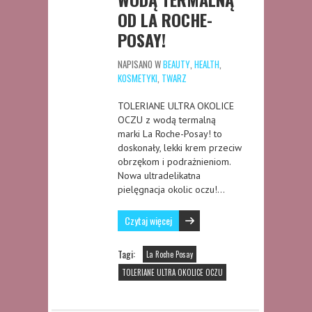
OD LA ROCHE-
POSAY!
NAPISANO W
BEAUTY
,
HEALTH
,
KOSMETYKI
,
TWARZ
TOLERIANE ULTRA OKOLICE
OCZU z wodą termalną
marki La Roche-Posay! to
doskonały, lekki krem przeciw
obrzękom i podrażnieniom.
Nowa ultradelikatna
pielęgnacja okolic oczu!…
Czytaj więcej
Tagi:
La Roche Posay
TOLERIANE ULTRA OKOLICE OCZU