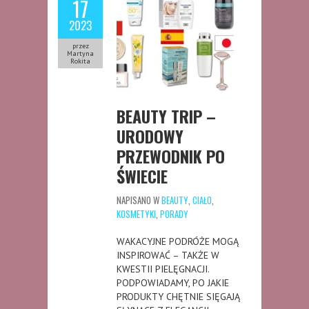
17
2023
przez
Martyna
Rokita
BEAUTY TRIP –
URODOWY
PRZEWODNIK PO
ŚWIECIE
NAPISANO W
BEAUTY
,
CIAŁO
,
KOSMETYKI
,
PORADY
WAKACYJNE PODRÓŻE MOGĄ
INSPIROWAĆ – TAKŻE W
KWESTII PIELĘGNACJI.
PODPOWIADAMY, PO JAKIE
PRODUKTY CHĘTNIE SIĘGAJĄ