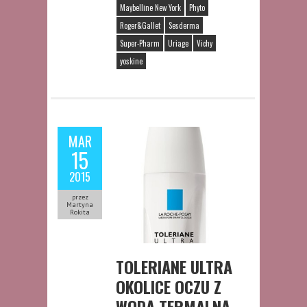
Maybelline New York
Phyto
Roger&Gallet
Sesderma
Super-Pharm
Uriage
Vichy
yoskine
MAR
15
2015
przez
Martyna
Rokita
TOLERIANE ULTRA
OKOLICE OCZU Z
WODĄ TERMALNĄ