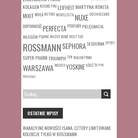
MARTYNA ROKITA
KOLAGEN
KOSMETYKI
LEIFHEIT
MIXIT
NIVEA
NOTINO
ODCHUDZANIE
NOVELLISTA
NUXE
ODPORNOŚĆ
PERFUMY
PIELĘGNACJA
PERFECTA
WŁOSÓW
REUTTER
PIĘKNE WŁOSY
REMÉ
SESDERMA
SPORT
ROSSMANN
SEPHORA
SUPER-PHARM
TRIUMPH
TVN
WALENTYNKI
WŁOSY
ŁÓDŹ
ŻEL POD
WARSZAWA
YOSKINE
PRYSZNIC
SZUKAJ:
OSTATNIE WPISY
WAKACYJNE NOWOŚCI ISANA. CZTERY LIMITOWANE
KOLEKCJE TYLKO W ROSSMANN