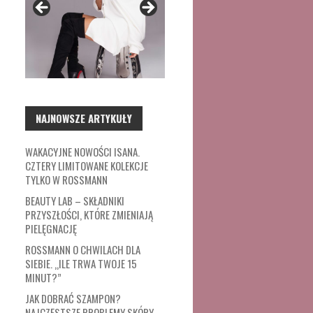
NAJNOWSZE ARTYKUŁY
WAKACYJNE NOWOŚCI ISANA.
CZTERY LIMITOWANE KOLEKCJE
TYLKO W ROSSMANN
BEAUTY LAB – SKŁADNIKI
PRZYSZŁOŚCI, KTÓRE ZMIENIAJĄ
PIELĘGNACJĘ
ROSSMANN O CHWILACH DLA
SIEBIE. „ILE TRWA TWOJE 15
MINUT?”
JAK DOBRAĆ SZAMPON?
NAJCZĘSTSZE PROBLEMY SKÓRY