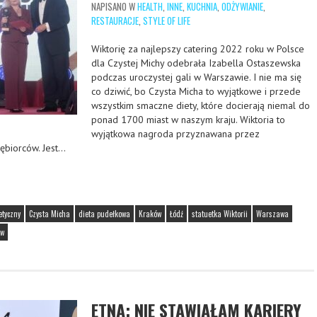
NAPISANO W
HEALTH
,
INNE
,
KUCHNIA
,
ODŻYWIANIE
,
RESTAURACJE
,
STYLE OF LIFE
Wiktorię za najlepszy catering 2022 roku w Polsce
dla Czystej Michy odebrała Izabella Ostaszewska
podczas uroczystej gali w Warszawie. I nie ma się
co dziwić, bo Czysta Micha to wyjątkowe i przede
wszystkim smaczne diety, które docierają niemal do
ponad 1700 miast w naszym kraju. Wiktoria to
wyjątkowa nagroda przyznawana przez
ębiorców. Jest…
etyczny
Czysta Micha
dieta pudełkowa
Kraków
Łódź
statuetka Wiktorii
Warszawa
ów
ETNA: NIE STAWIAŁAM KARIERY