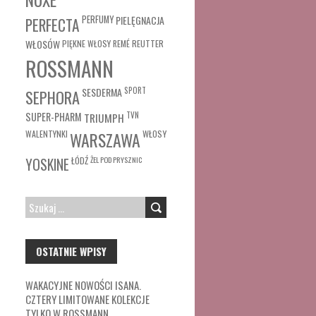
PERFUMY
PIELĘGNACJA
PERFECTA
WŁOSÓW
REUTTER
PIĘKNE WŁOSY
REMÉ
ROSSMANN
SESDERMA
SPORT
SEPHORA
SUPER-PHARM
TRIUMPH
TVN
WŁOSY
WALENTYNKI
WARSZAWA
ŁÓDŹ
ŻEL POD PRYSZNIC
YOSKINE
SZUKAJ:
OSTATNIE WPISY
WAKACYJNE NOWOŚCI ISANA.
CZTERY LIMITOWANE KOLEKCJE
TYLKO W ROSSMANN