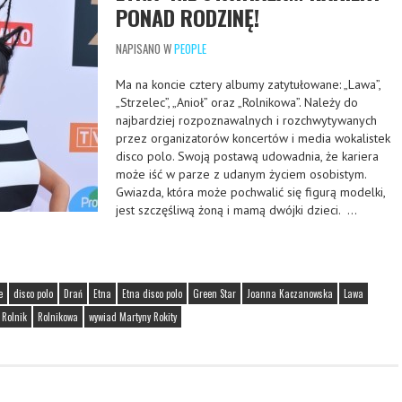
PONAD RODZINĘ!
NAPISANO W
PEOPLE
Ma na koncie cztery albumy zatytułowane: „Lawa”,
„Strzelec”, „Anioł” oraz „Rolnikowa”. Należy do
najbardziej rozpoznawalnych i rozchwytywanych
przez organizatorów koncertów i media wokalistek
disco polo. Swoją postawą udowadnia, że kariera
może iść w parze z udanym życiem osobistym.
Gwiazda, która może pochwalić się figurą modelki,
jest szczęśliwą żoną i mamą dwójki dzieci. …
e
disco polo
Drań
Etna
Etna disco polo
Green Star
Joanna Kaczanowska
Lawa
Rolnik
Rolnikowa
wywiad Martyny Rokity