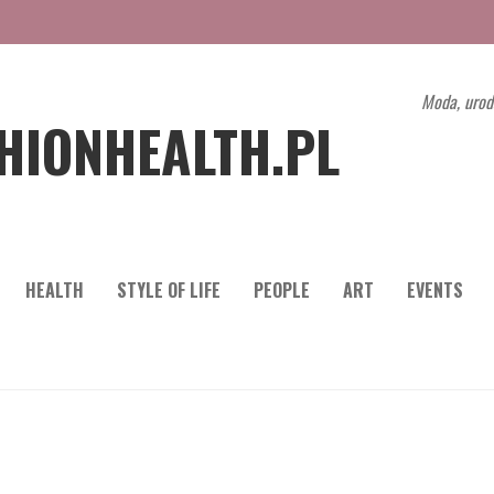
Moda, urod
HIONHEALTH.PL
HEALTH
STYLE OF LIFE
PEOPLE
ART
EVENTS