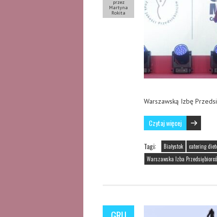
przez
Martyna
Rokita
Warszawską Izbę Przedsi
Czytaj więcej
Tagi:
Białystok
catering diet
Warszawska Izba Przedsiębiorc
GRU