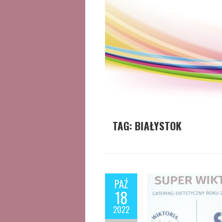
TAG:
BIAŁYSTOK
PAŹ
18
2022