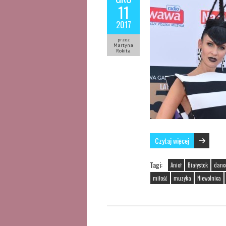
11
2017
przez
Martyna
Rokita
Czytaj więcej
Tagi:
Anioł
Białystok
danc
miłość
muzyka
Niewolnica