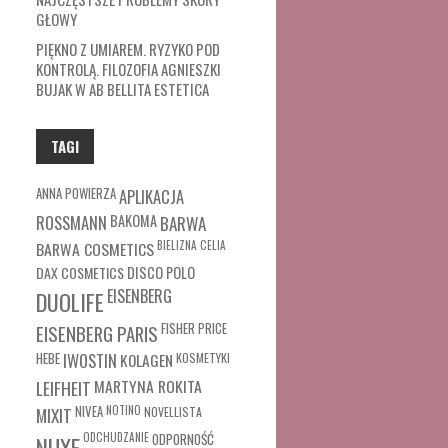
GŁOWY
PIĘKNO Z UMIAREM. RYZYKO POD
KONTROLĄ. FILOZOFIA AGNIESZKI
BUJAK W AB BELLITA ESTETICA
TAGI
ANNA POWIERZA
APLIKACJA
ROSSMANN
BAKOMA
BARWA
BARWA COSMETICS
BIELIZNA
CELIA
DAX COSMETICS
DISCO POLO
EISENBERG
DUOLIFE
FISHER PRICE
EISENBERG PARIS
HEBE
IWOSTIN
KOLAGEN
KOSMETYKI
MARTYNA ROKITA
LEIFHEIT
MIXIT
NIVEA
NOTINO
NOVELLISTA
ODCHUDZANIE
ODPORNOŚĆ
NUXE