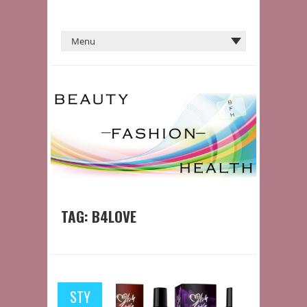
TAG:
B4LOVE
STY