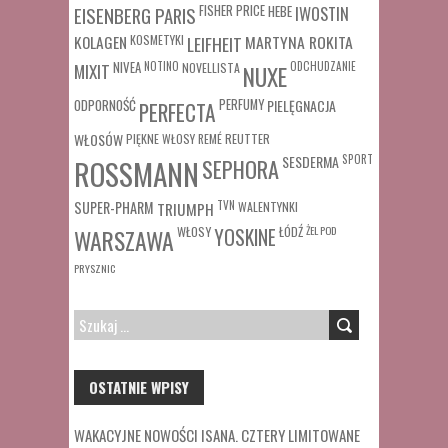
FISHER PRICE
HEBE
IWOSTIN
EISENBERG PARIS
MARTYNA ROKITA
KOLAGEN
KOSMETYKI
LEIFHEIT
MIXIT
NIVEA
NOTINO
ODCHUDZANIE
NOVELLISTA
NUXE
ODPORNOŚĆ
PERFUMY
PIELĘGNACJA
PERFECTA
WŁOSÓW
REUTTER
PIĘKNE WŁOSY
REMÉ
SESDERMA
SPORT
ROSSMANN
SEPHORA
SUPER-PHARM
TRIUMPH
TVN
WALENTYNKI
WŁOSY
ŁÓDŹ
ŻEL POD
WARSZAWA
YOSKINE
PRYSZNIC
SZUKAJ:
OSTATNIE WPISY
WAKACYJNE NOWOŚCI ISANA. CZTERY LIMITOWANE