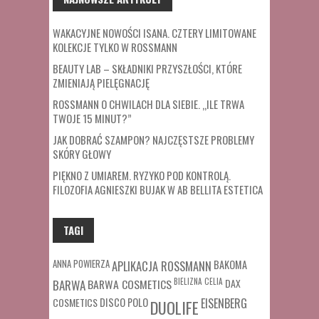
WAKACYJNE NOWOŚCI ISANA. CZTERY LIMITOWANE
KOLEKCJE TYLKO W ROSSMANN
BEAUTY LAB – SKŁADNIKI PRZYSZŁOŚCI, KTÓRE
ZMIENIAJĄ PIELĘGNACJĘ
ROSSMANN O CHWILACH DLA SIEBIE. „ILE TRWA
TWOJE 15 MINUT?”
JAK DOBRAĆ SZAMPON? NAJCZĘSTSZE PROBLEMY
SKÓRY GŁOWY
PIĘKNO Z UMIAREM. RYZYKO POD KONTROLĄ.
FILOZOFIA AGNIESZKI BUJAK W AB BELLITA ESTETICA
TAGI
ANNA POWIERZA
APLIKACJA ROSSMANN
BAKOMA
BARWA COSMETICS
BIELIZNA
CELIA
DAX
BARWA
COSMETICS
DISCO POLO
EISENBERG
DUOLIFE