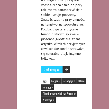
wiosna. Niezależnie od pory
roku warto zatroszczyć się o
siebie i swoje potrzeby.
Znaleźć czas na przyjemności,
na lenistwo, na spowolnienie.
Polubić ospałe erotyczne
tempo o którym śpiewa w
piosence „Niedziela” znana
artystka. W takich przyjemnych
chwilach doskonale sprawdzą
się naturalne olejki intymne
b4Love…
Czytaj więcej
Tagi:
4organic
afrodyzjak
b4Love
feromony
Olejek intymny b4Love Feromon
Walentynki