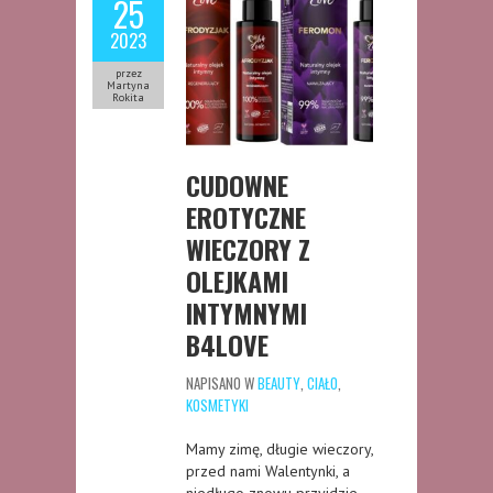
25
2023
przez
Martyna
Rokita
CUDOWNE
EROTYCZNE
WIECZORY Z
OLEJKAMI
INTYMNYMI
B4LOVE
NAPISANO W
BEAUTY
,
CIAŁO
,
KOSMETYKI
Mamy zimę, długie wieczory,
przed nami Walentynki, a
niedługo znowu przyjdzie