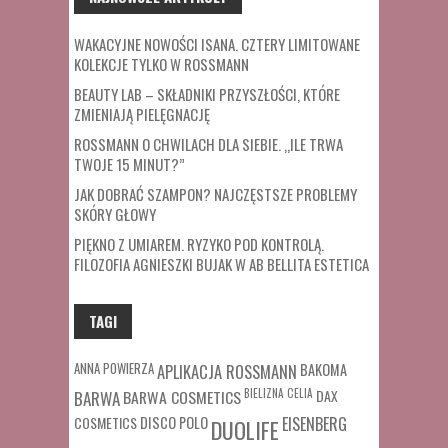
WAKACYJNE NOWOŚCI ISANA. CZTERY LIMITOWANE
KOLEKCJE TYLKO W ROSSMANN
BEAUTY LAB – SKŁADNIKI PRZYSZŁOŚCI, KTÓRE
ZMIENIAJĄ PIELĘGNACJĘ
ROSSMANN O CHWILACH DLA SIEBIE. „ILE TRWA
TWOJE 15 MINUT?”
JAK DOBRAĆ SZAMPON? NAJCZĘSTSZE PROBLEMY
SKÓRY GŁOWY
PIĘKNO Z UMIAREM. RYZYKO POD KONTROLĄ.
FILOZOFIA AGNIESZKI BUJAK W AB BELLITA ESTETICA
TAGI
ANNA POWIERZA
APLIKACJA ROSSMANN
BAKOMA
BARWA COSMETICS
BIELIZNA
CELIA
DAX
BARWA
COSMETICS
DISCO POLO
EISENBERG
DUOLIFE