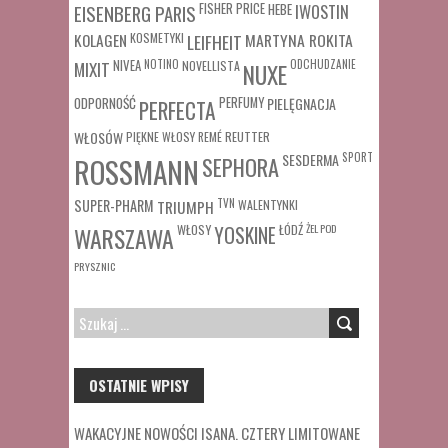
FISHER PRICE
HEBE
IWOSTIN
EISENBERG PARIS
MARTYNA ROKITA
KOLAGEN
KOSMETYKI
LEIFHEIT
MIXIT
NIVEA
NOTINO
ODCHUDZANIE
NOVELLISTA
NUXE
ODPORNOŚĆ
PERFUMY
PIELĘGNACJA
PERFECTA
WŁOSÓW
REUTTER
PIĘKNE WŁOSY
REMÉ
SESDERMA
SPORT
ROSSMANN
SEPHORA
SUPER-PHARM
TRIUMPH
TVN
WALENTYNKI
WŁOSY
ŁÓDŹ
ŻEL POD
WARSZAWA
YOSKINE
PRYSZNIC
SZUKAJ:
OSTATNIE WPISY
WAKACYJNE NOWOŚCI ISANA. CZTERY LIMITOWANE