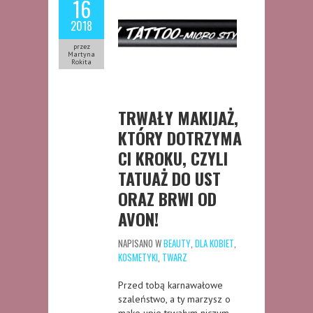
16
2018
przez
Martyna
Rokita
TRWAŁY MAKIJAŻ,
KTÓRY DOTRZYMA
CI KROKU, CZYLI
TATUAŻ DO UST
ORAZ BRWI OD
AVON!
NAPISANO W
BEAUTY
,
DLA KOBIET
,
KOSMETYKI
,
TWARZ
Przed tobą karnawałowe
szaleństwo, a ty marzysz o
make upie trwałym niczym