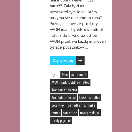
tatuaż? Zależy ci na
nieskazitelnym looku, który
utrzyma się do samego rana?
Poznaj najnowsze produkty
AVON mark. Lip&Brow Tattoo!
Tatuaż do brwi oraz ust od
AVON przetrwa każdą imprezę i
tysiące pocałunków….
Czytaj więcej
Tagi:
Avon
AVON mark
AVON mark. Lip&Brow Tattoo
Avon tatuaż do brwi
Avon tatuaż do ust
Lip&Brow Tattoo
pocałynek
pomadka
szminka
tatuaż
tatuaż ust
trwały makijaż
trwały pigment