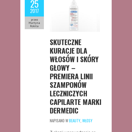
25
2017
przez
Martyna
Rokita
SKUTECZNE
KURACJE DLA
WŁOSÓW I SKÓRY
GŁOWY –
PREMIERA LINII
SZAMPONÓW
LECZNICZYCH
CAPILARTE MARKI
DERMEDIC
NAPISANO W
BEAUTY
,
WŁOSY