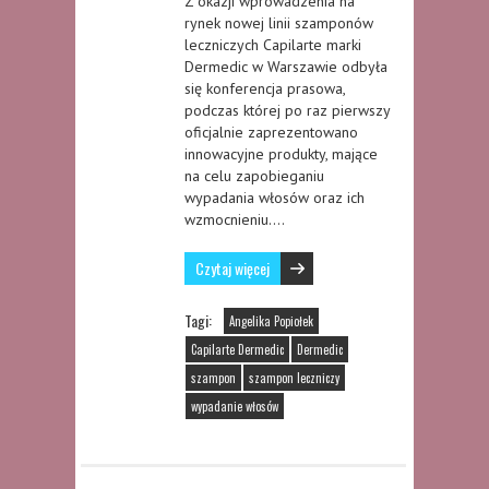
Z okazji wprowadzenia na
rynek nowej linii szamponów
leczniczych Capilarte marki
Dermedic w Warszawie odbyła
się konferencja prasowa,
podczas której po raz pierwszy
oficjalnie zaprezentowano
innowacyjne produkty, mające
na celu zapobieganiu
wypadania włosów oraz ich
wzmocnieniu….
Czytaj więcej
Tagi:
Angelika Popiołek
Capilarte Dermedic
Dermedic
szampon
szampon leczniczy
wypadanie włosów