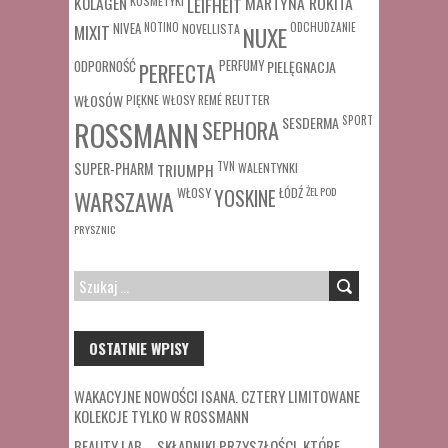
MARTYNA ROKITA
KOLAGEN
KOSMETYKI
LEIFHEIT
MIXIT
NIVEA
NOTINO
ODCHUDZANIE
NOVELLISTA
NUXE
ODPORNOŚĆ
PERFUMY
PIELĘGNACJA
PERFECTA
WŁOSÓW
REUTTER
PIĘKNE WŁOSY
REMÉ
SESDERMA
SPORT
ROSSMANN
SEPHORA
SUPER-PHARM
TRIUMPH
TVN
WALENTYNKI
WŁOSY
ŁÓDŹ
ŻEL POD
WARSZAWA
YOSKINE
PRYSZNIC
SZUKAJ:
OSTATNIE WPISY
WAKACYJNE NOWOŚCI ISANA. CZTERY LIMITOWANE
KOLEKCJE TYLKO W ROSSMANN
BEAUTY LAB – SKŁADNIKI PRZYSZŁOŚCI, KTÓRE