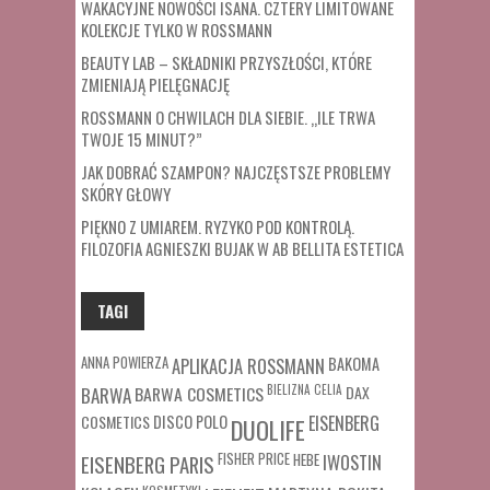
WAKACYJNE NOWOŚCI ISANA. CZTERY LIMITOWANE
KOLEKCJE TYLKO W ROSSMANN
BEAUTY LAB – SKŁADNIKI PRZYSZŁOŚCI, KTÓRE
ZMIENIAJĄ PIELĘGNACJĘ
ROSSMANN O CHWILACH DLA SIEBIE. „ILE TRWA
TWOJE 15 MINUT?”
JAK DOBRAĆ SZAMPON? NAJCZĘSTSZE PROBLEMY
SKÓRY GŁOWY
PIĘKNO Z UMIAREM. RYZYKO POD KONTROLĄ.
FILOZOFIA AGNIESZKI BUJAK W AB BELLITA ESTETICA
TAGI
ANNA POWIERZA
APLIKACJA ROSSMANN
BAKOMA
BARWA COSMETICS
BIELIZNA
CELIA
DAX
BARWA
COSMETICS
DISCO POLO
EISENBERG
DUOLIFE
FISHER PRICE
HEBE
IWOSTIN
EISENBERG PARIS