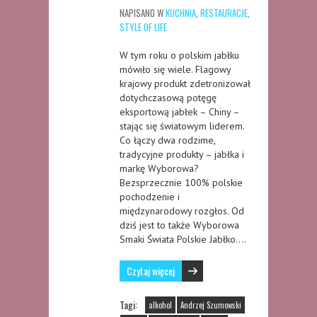
NAPISANO W
KUCHNIA
,
RESTAURACJE
,
STYLE OF LIFE
W tym roku o polskim jabłku
mówiło się wiele. Flagowy
krajowy produkt zdetronizował
dotychczasową potęgę
eksportową jabłek – Chiny –
stając się światowym liderem.
Co łączy dwa rodzime,
tradycyjne produkty – jabłka i
markę Wyborowa?
Bezsprzecznie 100% polskie
pochodzenie i
międzynarodowy rozgłos. Od
dziś jest to także Wyborowa
Smaki Świata Polskie Jabłko….
Czytaj więcej
Tagi:
alkohol
Andrzej Szumowski