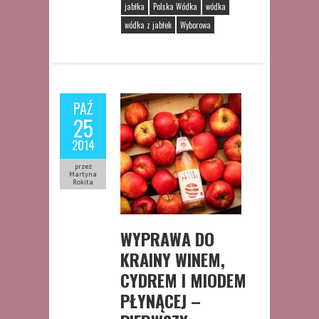
jabłka
Polska Wódka
wódka
wódka z jabłek
Wyborowa
PAŹ
25
2014
przez
Martyna
Rokita
WYPRAWA DO
KRAINY WINEM,
CYDREM I MIODEM
PŁYNĄCEJ –