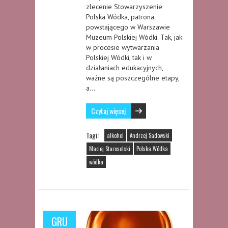
zlecenie Stowarzyszenie
Polska Wódka, patrona
powstającego w Warszawie
Muzeum Polskiej Wódki. Tak, jak
w procesie wytwarzania
Polskiej Wódki, tak i w
działaniach edukacyjnych,
ważne są poszczególne etapy,
a…
Czytaj więcej
Tagi:
alkohol
Andrzej Sadowski
Maciej Starosolski
Polska Wódka
wódka
GRU