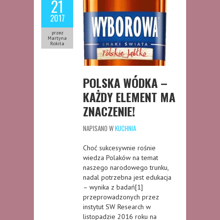
21
2017
przez
Martyna
Rokita
POLSKA WÓDKA –
KAŻDY ELEMENT MA
ZNACZENIE!
NAPISANO W
KUCHNIA
Choć sukcesywnie rośnie
wiedza Polaków na temat
naszego narodowego trunku,
nadal potrzebna jest edukacja
– wynika z badań[1]
przeprowadzonych przez
instytut SW Research w
listopadzie 2016 roku na