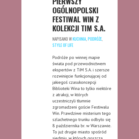
PIERWSZY
OGÓLNOPOLSKI
FESTIWAL WIN Z
KOLEKCJI TIM S.A.
NAPISANO W
KUCHNIA
,
PODRÓŻE
,
STYLE OF LIFE
Podróże po winnej mapie
świata pod przewodnictwem
ekspertów z TiM S.A. i szersze
rozwinięcie funkcjonującej od
jakiegoś czasukoncepcji
Biblioteki Wina to tylko niektóre
z atrakcji, w których
uczestniczyli tłumnie
zgromadzeni goście Festiwalu
Win. Prawdziwe misterium tego
szlachetnego trunku odbyło się
8 października br. w Warszawie.
To już drugie miasto spośród
siedmiu, w których goszczą