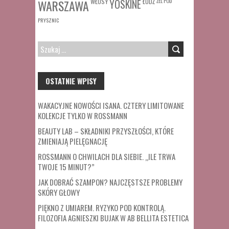
WŁOSY
ŁÓDŹ
ŻEL POD
WARSZAWA
YOSKINE
PRYSZNIC
SZUKAJ:
OSTATNIE WPISY
WAKACYJNE NOWOŚCI ISANA. CZTERY LIMITOWANE
KOLEKCJE TYLKO W ROSSMANN
BEAUTY LAB – SKŁADNIKI PRZYSZŁOŚCI, KTÓRE
ZMIENIAJĄ PIELĘGNACJĘ
ROSSMANN O CHWILACH DLA SIEBIE. „ILE TRWA
TWOJE 15 MINUT?”
JAK DOBRAĆ SZAMPON? NAJCZĘSTSZE PROBLEMY
SKÓRY GŁOWY
PIĘKNO Z UMIAREM. RYZYKO POD KONTROLĄ.
FILOZOFIA AGNIESZKI BUJAK W AB BELLITA ESTETICA