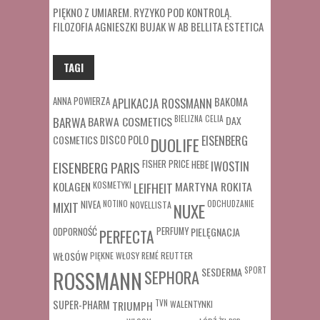
PIĘKNO Z UMIAREM. RYZYKO POD KONTROLĄ.
FILOZOFIA AGNIESZKI BUJAK W AB BELLITA ESTETICA
TAGI
ANNA POWIERZA
APLIKACJA ROSSMANN
BAKOMA
BARWA COSMETICS
BIELIZNA
CELIA
DAX
BARWA
COSMETICS
DISCO POLO
EISENBERG
DUOLIFE
FISHER PRICE
HEBE
IWOSTIN
EISENBERG PARIS
MARTYNA ROKITA
KOLAGEN
KOSMETYKI
LEIFHEIT
MIXIT
NIVEA
NOTINO
ODCHUDZANIE
NOVELLISTA
NUXE
ODPORNOŚĆ
PERFUMY
PIELĘGNACJA
PERFECTA
WŁOSÓW
REUTTER
PIĘKNE WŁOSY
REMÉ
SESDERMA
SPORT
ROSSMANN
SEPHORA
SUPER-PHARM
TRIUMPH
TVN
WALENTYNKI