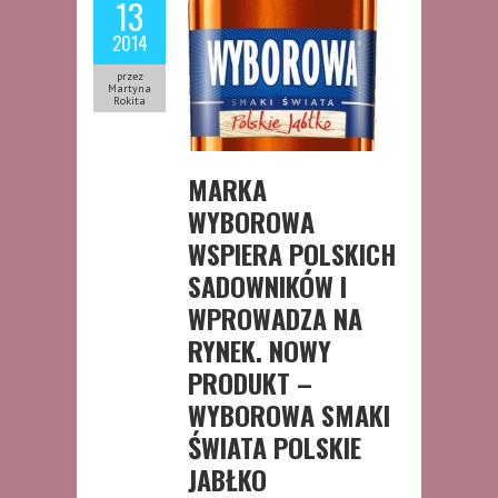
13
2014
przez
Martyna
Rokita
MARKA
WYBOROWA
WSPIERA POLSKICH
SADOWNIKÓW I
WPROWADZA NA
RYNEK. NOWY
PRODUKT –
WYBOROWA SMAKI
ŚWIATA POLSKIE
JABŁKO