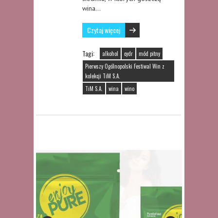
wina…
Czytaj więcej
Tagi:
alkohol
cydr
mód pitny
Pierwszy Ogólnopolski Festiwal Win z
kolekcji TiM S.A.
TiM S.A.
wina
wino