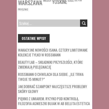
WŁOSY
ŁÓDŹ
WARSZAWA
YOSKINE
PRYSZNIC
SZUKAJ:
OSTATNIE WPISY
WAKACYJNE NOWOŚCI ISANA. CZTERY LIMITOWANE
KOLEKCJE TYLKO W ROSSMANN
BEAUTY LAB – SKŁADNIKI PRZYSZŁOŚCI, KTÓRE
ZMIENIAJĄ PIELĘGNACJĘ
ROSSMANN O CHWILACH DLA SIEBIE. „ILE TRWA
TWOJE 15 MINUT?”
JAK DOBRAĆ SZAMPON? NAJCZĘSTSZE PROBLEMY
SKÓRY GŁOWY
PIĘKNO Z UMIAREM. RYZYKO POD KONTROLĄ.
FILOZOFIA AGNIESZKI BUJAK W AB BELLITA ESTETICA