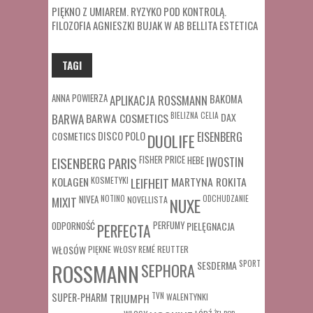
PIĘKNO Z UMIAREM. RYZYKO POD KONTROLĄ.
FILOZOFIA AGNIESZKI BUJAK W AB BELLITA ESTETICA
TAGI
ANNA POWIERZA
APLIKACJA ROSSMANN
BAKOMA
BARWA COSMETICS
BIELIZNA
CELIA
DAX
BARWA
COSMETICS
DISCO POLO
EISENBERG
DUOLIFE
FISHER PRICE
HEBE
IWOSTIN
EISENBERG PARIS
MARTYNA ROKITA
KOLAGEN
KOSMETYKI
LEIFHEIT
MIXIT
NIVEA
NOTINO
ODCHUDZANIE
NOVELLISTA
NUXE
ODPORNOŚĆ
PERFUMY
PIELĘGNACJA
PERFECTA
WŁOSÓW
REUTTER
PIĘKNE WŁOSY
REMÉ
SESDERMA
SPORT
ROSSMANN
SEPHORA
SUPER-PHARM
TRIUMPH
TVN
WALENTYNKI
ŻEL POD