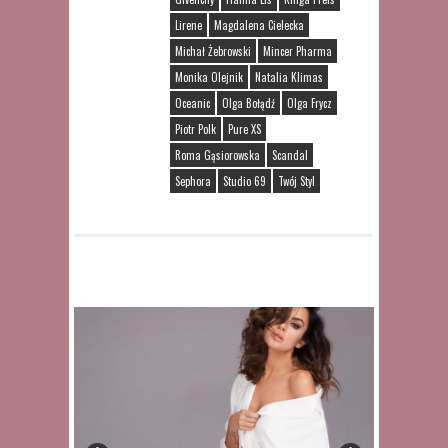
Lirene
Magdalena Cielecka
Michał Żebrowski
Mincer Pharma
Monika Olejnik
Natalia Klimas
Oceanic
Olga Bołądź
Olga Frycz
Piotr Polk
Pure XS
Roma Gąsiorowska
Scandal
Sephora
Studio 69
Twój Styl