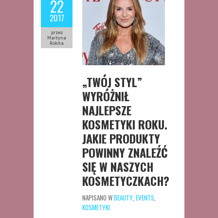
22
2017
przez
Martyna
Rokita
„TWÓJ STYL”
WYRÓŻNIŁ
NAJLEPSZE
KOSMETYKI ROKU.
JAKIE PRODUKTY
POWINNY ZNALEŹĆ
SIĘ W NASZYCH
KOSMETYCZKACH?
NAPISANO W
BEAUTY
,
EVENTS
,
KOSMETYKI