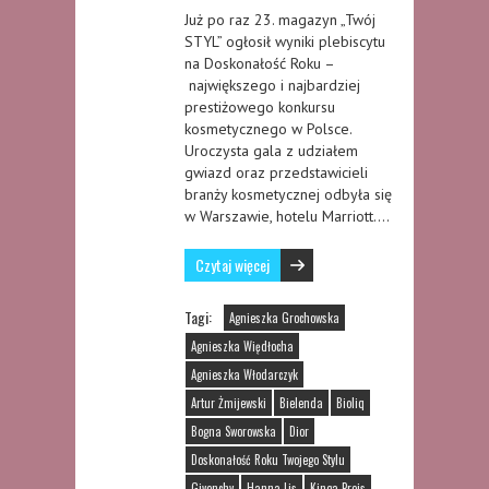
Już po raz 23. magazyn „Twój
STYL” ogłosił wyniki plebiscytu
na Doskonałość Roku –
największego i najbardziej
prestiżowego konkursu
kosmetycznego w Polsce.
Uroczysta gala z udziałem
gwiazd oraz przedstawicieli
branży kosmetycznej odbyła się
w Warszawie, hotelu Marriott….
Czytaj więcej
Tagi:
Agnieszka Grochowska
Agnieszka Więdłocha
Agnieszka Włodarczyk
Artur Żmijewski
Bielenda
Bioliq
Bogna Sworowska
Dior
Doskonałość Roku Twojego Stylu
Givenchy
Hanna Lis
Kinga Preis