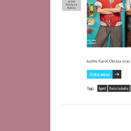
przez
Martyna
Rokita
kuchni Karol Okrasa ora
Czytaj więcej
Tagi:
Agent
Daria Ładocha