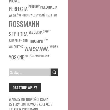
PERFUMY
PIELĘGNACJA
PERFECTA
WŁOSÓW
REUTTER
PIĘKNE WŁOSY
REMÉ
ROSSMANN
SESDERMA
SPORT
SEPHORA
SUPER-PHARM
TRIUMPH
TVN
WŁOSY
WALENTYNKI
WARSZAWA
ŁÓDŹ
ŻEL POD PRYSZNIC
YOSKINE
SZUKAJ:
OSTATNIE WPISY
WAKACYJNE NOWOŚCI ISANA.
CZTERY LIMITOWANE KOLEKCJE
TYLKO W ROSSMANN