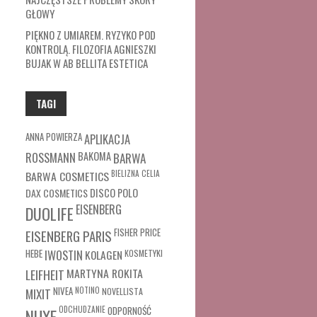
GŁOWY
PIĘKNO Z UMIAREM. RYZYKO POD
KONTROLĄ. FILOZOFIA AGNIESZKI
BUJAK W AB BELLITA ESTETICA
TAGI
ANNA POWIERZA
APLIKACJA
ROSSMANN
BAKOMA
BARWA
BARWA COSMETICS
BIELIZNA
CELIA
DAX COSMETICS
DISCO POLO
EISENBERG
DUOLIFE
FISHER PRICE
EISENBERG PARIS
HEBE
IWOSTIN
KOLAGEN
KOSMETYKI
MARTYNA ROKITA
LEIFHEIT
MIXIT
NIVEA
NOTINO
NOVELLISTA
ODCHUDZANIE
ODPORNOŚĆ
NUXE