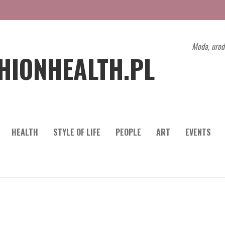
Moda, urod
HIONHEALTH.PL
HEALTH
STYLE OF LIFE
PEOPLE
ART
EVENTS