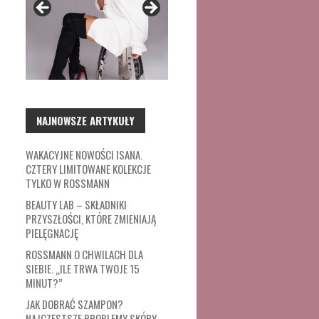
NAJNOWSZE ARTYKUŁY
WAKACYJNE NOWOŚCI ISANA.
CZTERY LIMITOWANE KOLEKCJE
TYLKO W ROSSMANN
BEAUTY LAB – SKŁADNIKI
PRZYSZŁOŚCI, KTÓRE ZMIENIAJĄ
PIELĘGNACJĘ
ROSSMANN O CHWILACH DLA
SIEBIE. „ILE TRWA TWOJE 15
MINUT?”
JAK DOBRAĆ SZAMPON?
NAJCZĘSTSZE PROBLEMY SKÓRY