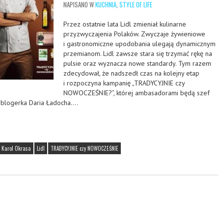
NAPISANO W
KUCHNIA
,
STYLE OF LIFE
Przez ostatnie lata Lidl zmieniał kulinarne
przyzwyczajenia Polaków. Zwyczaje żywieniowe
i gastronomiczne upodobania ulegają dynamicznym
przemianom. Lidl zawsze stara się trzymać rękę na
pulsie oraz wyznacza nowe standardy. Tym razem
zdecydował, że nadszedł czas na kolejny etap
i rozpoczyna kampanię „TRADYCYJNIE czy
NOWOCZEŚNIE?”, której ambasadorami będą szef
z blogerka Daria Ładocha….
Karol Okrasa
Lidl
TRADYCYJNIE czy NOWOCZEŚNIE