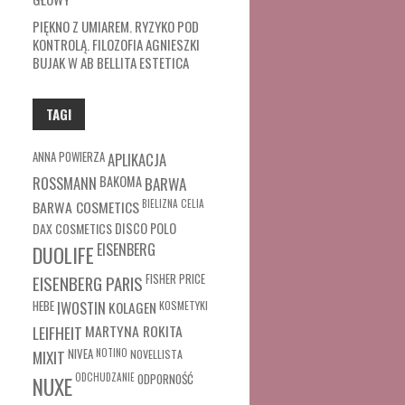
PIĘKNO Z UMIAREM. RYZYKO POD
KONTROLĄ. FILOZOFIA AGNIESZKI
BUJAK W AB BELLITA ESTETICA
TAGI
ANNA POWIERZA
APLIKACJA
ROSSMANN
BAKOMA
BARWA
BARWA COSMETICS
BIELIZNA
CELIA
DAX COSMETICS
DISCO POLO
EISENBERG
DUOLIFE
FISHER PRICE
EISENBERG PARIS
HEBE
IWOSTIN
KOLAGEN
KOSMETYKI
MARTYNA ROKITA
LEIFHEIT
MIXIT
NIVEA
NOTINO
NOVELLISTA
ODCHUDZANIE
ODPORNOŚĆ
NUXE