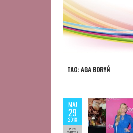
TAG:
AGA BORYŃ
MAJ
29
2018
przez
Martyna