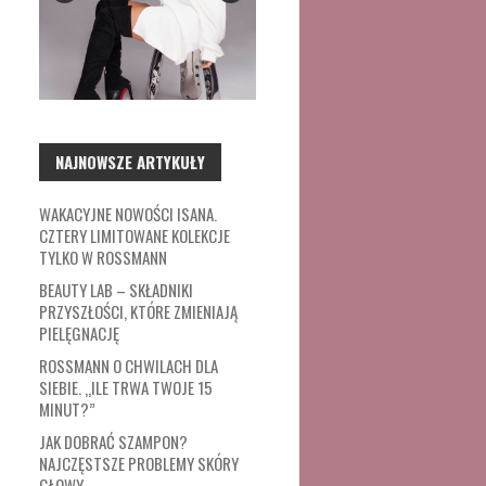
NAJNOWSZE ARTYKUŁY
WAKACYJNE NOWOŚCI ISANA.
CZTERY LIMITOWANE KOLEKCJE
TYLKO W ROSSMANN
BEAUTY LAB – SKŁADNIKI
PRZYSZŁOŚCI, KTÓRE ZMIENIAJĄ
PIELĘGNACJĘ
ROSSMANN O CHWILACH DLA
SIEBIE. „ILE TRWA TWOJE 15
MINUT?”
JAK DOBRAĆ SZAMPON?
NAJCZĘSTSZE PROBLEMY SKÓRY
GŁOWY