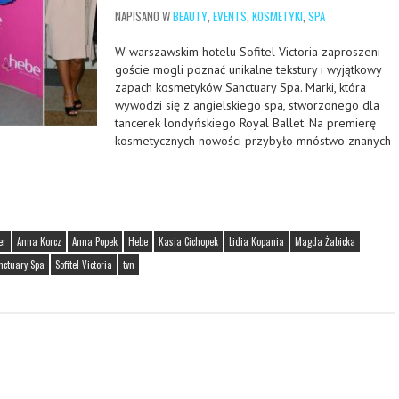
NAPISANO W
BEAUTY
,
EVENTS
,
KOSMETYKI
,
SPA
W warszawskim hotelu Sofitel Victoria zaproszeni
goście mogli poznać unikalne tekstury i wyjątkowy
zapach kosmetyków Sanctuary Spa. Marki, która
wywodzi się z angielskiego spa, stworzonego dla
tancerek londyńskiego Royal Ballet. Na premierę
kosmetycznych nowości przybyło mnóstwo znanych
er
Anna Korcz
Anna Popek
Hebe
Kasia Cichopek
Lidia Kopania
Magda Żabicka
nctuary Spa
Sofitel Victoria
tvn