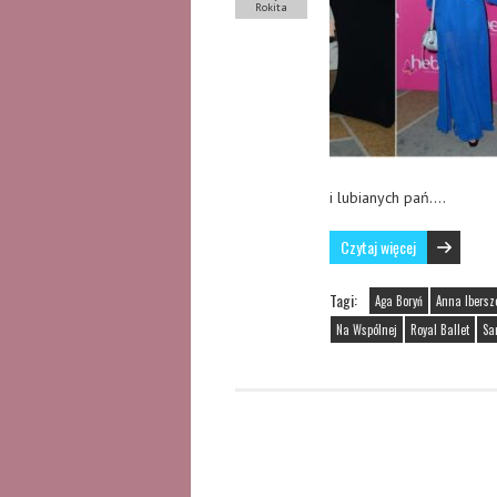
Rokita
i lubianych pań….
Czytaj więcej
Tagi:
Aga Boryń
Anna Ibersz
Na Wspólnej
Royal Ballet
Sa