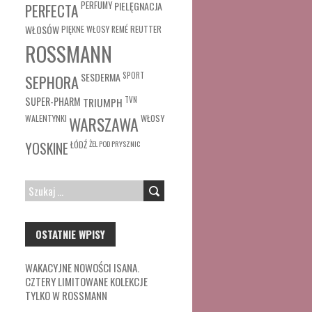
PERFUMY
PIELĘGNACJA
PERFECTA
WŁOSÓW
REUTTER
PIĘKNE WŁOSY
REMÉ
ROSSMANN
SESDERMA
SPORT
SEPHORA
SUPER-PHARM
TRIUMPH
TVN
WŁOSY
WALENTYNKI
WARSZAWA
ŁÓDŹ
ŻEL POD PRYSZNIC
YOSKINE
SZUKAJ:
OSTATNIE WPISY
WAKACYJNE NOWOŚCI ISANA.
CZTERY LIMITOWANE KOLEKCJE
TYLKO W ROSSMANN