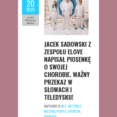
20
2025
przez
Martyna
Rokita
JACEK SADOWSKI Z
ZESPOŁU ELOVE
NAPISAŁ PIOSENKĘ
O SWOJEJ
CHOROBIE. WAŻNY
PRZEKAZ W
SŁOWACH I
TELEDYSKU!
NAPISANO W
ART
,
ARTYKUŁY
,
MUZYKA
,
PEOPLE
,
SYLWETKI
,
WYWIADY