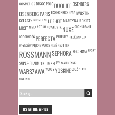
COSMETICS
DISCO POLO
EISENBERG
DUOLIFE
FISHER PRICE
HEBE
IWOSTIN
EISENBERG PARIS
MARTYNA ROKITA
KOLAGEN
KOSMETYKI
LEIFHEIT
MIXIT
NIVEA
NOTINO
ODCHUDZANIE
NOVELLISTA
NUXE
ODPORNOŚĆ
PERFUMY
PIELĘGNACJA
PERFECTA
WŁOSÓW
REUTTER
PIĘKNE WŁOSY
REMÉ
SESDERMA
SPORT
ROSSMANN
SEPHORA
SUPER-PHARM
TRIUMPH
TVN
WALENTYNKI
WŁOSY
ŁÓDŹ
ŻEL POD
WARSZAWA
YOSKINE
PRYSZNIC
SZUKAJ:
OSTATNIE WPISY