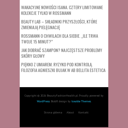
WAKACYJNE NOWOŚCI ISANA. CZTERY LIMITOWANE
KOLEKCJE TYLKO W ROSSMANN
BEAUTY LAB – SKŁADNIKI PRZYSZŁOŚCI, KTÓRE
ZMIENIAJĄ PIELĘGNACJĘ
ROSSMANN O CHWILACH DLA SIEBIE. „ILE TRWA
TWOJE 15 MINUT?”
JAK DOBRAĆ SZAMPON? NAJCZĘSTSZE PROBLEMY
SKÓRY GŁOWY
PIĘKNO Z UMIAREM. RYZYKO POD KONTROLĄ.
FILOZOFIA AGNIESZKI BUJAK W AB BELLITA ESTETICA
Copyright © 2026 BeautyFashionHealth.pl. Proudly powered by
WordPress
. BoldR design by
Iceable Themes
.
Strona główna
About
Kontakt