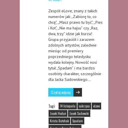
Zespół eLove, znany z takich
numerów jak: „Zabiorę to, co
chcę”, „Masz prawo tu być”, „Pies
i Kot”, „Nie ma hajsu” czy „Raz,
dwa, trzy” idzie jak burza!
Grupa przyjaciół i zarazem
zdolnych artystów, zaledwie
miesiąc od premiery
poprzedniego teledysku
wydała kolejny. Nowość nosi
tytuł „Spadam” i ma bardzo
osobisty charakter, szczególnie
dla Jacka Sadowskiego…
Czytaj więcej
Tagi:
14 listopada
cukrzyca
eLove
Jacek Hoduń
Jacek Sadowski
Krista Dutchak
Spadam