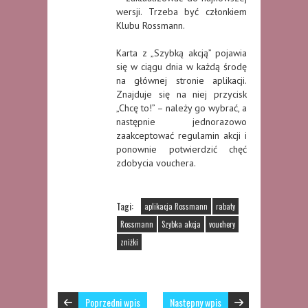
wersji. Trzeba być członkiem
Klubu Rossmann.
Karta z „Szybką akcją” pojawia
się w ciągu dnia w każdą środę
na głównej stronie aplikacji.
Znajduje się na niej przycisk
„Chcę to!” – należy go wybrać, a
następnie jednorazowo
zaakceptować regulamin akcji i
ponownie potwierdzić chęć
zdobycia vouchera.
Tagi:
aplikacja Rossmann
rabaty
Rossmann
Szybka akcja
vouchery
zniżki
Poprzedni wpis
Następny wpis