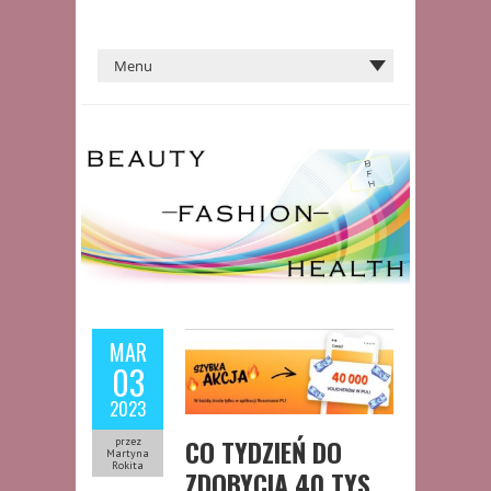
MAR
03
2023
CO TYDZIEŃ DO
przez
Martyna
Rokita
ZDOBYCIA 40 TYS.