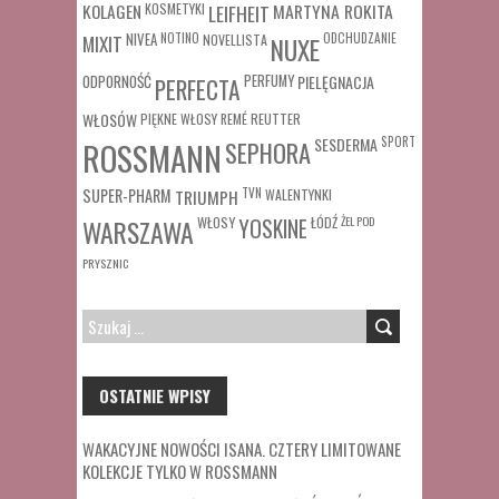
MARTYNA ROKITA
KOLAGEN
KOSMETYKI
LEIFHEIT
MIXIT
NIVEA
NOTINO
ODCHUDZANIE
NOVELLISTA
NUXE
ODPORNOŚĆ
PERFUMY
PIELĘGNACJA
PERFECTA
WŁOSÓW
REUTTER
PIĘKNE WŁOSY
REMÉ
SESDERMA
SPORT
ROSSMANN
SEPHORA
SUPER-PHARM
TRIUMPH
TVN
WALENTYNKI
WŁOSY
ŁÓDŹ
ŻEL POD
WARSZAWA
YOSKINE
PRYSZNIC
SZUKAJ:
OSTATNIE WPISY
WAKACYJNE NOWOŚCI ISANA. CZTERY LIMITOWANE
KOLEKCJE TYLKO W ROSSMANN