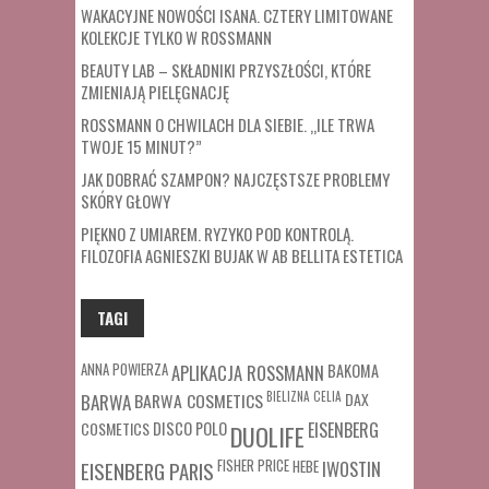
WAKACYJNE NOWOŚCI ISANA. CZTERY LIMITOWANE
KOLEKCJE TYLKO W ROSSMANN
BEAUTY LAB – SKŁADNIKI PRZYSZŁOŚCI, KTÓRE
ZMIENIAJĄ PIELĘGNACJĘ
ROSSMANN O CHWILACH DLA SIEBIE. „ILE TRWA
TWOJE 15 MINUT?”
JAK DOBRAĆ SZAMPON? NAJCZĘSTSZE PROBLEMY
SKÓRY GŁOWY
PIĘKNO Z UMIAREM. RYZYKO POD KONTROLĄ.
FILOZOFIA AGNIESZKI BUJAK W AB BELLITA ESTETICA
TAGI
ANNA POWIERZA
APLIKACJA ROSSMANN
BAKOMA
BARWA COSMETICS
BIELIZNA
CELIA
DAX
BARWA
COSMETICS
DISCO POLO
EISENBERG
DUOLIFE
FISHER PRICE
HEBE
IWOSTIN
EISENBERG PARIS