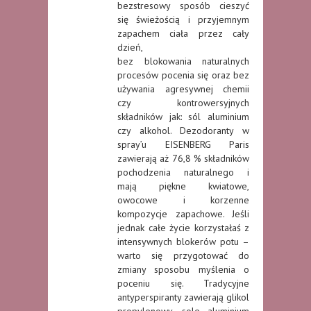
bezstresowy sposób cieszyć
się świeżością i przyjemnym
zapachem ciała przez cały
dzień,
bez blokowania naturalnych
procesów pocenia się oraz bez
używania agresywnej chemii
czy kontrowersyjnych
składników jak: sól aluminium
czy alkohol. Dezodoranty w
spray’u EISENBERG Paris
zawierają aż 76,8 % składników
pochodzenia naturalnego i
mają piękne kwiatowe,
owocowe i korzenne
kompozycje zapachowe. Jeśli
jednak całe życie korzystałaś z
intensywnych blokerów potu –
warto się przygotować do
zmiany sposobu myślenia o
poceniu się. Tradycyjne
antyperspiranty zawierają glikol
propylenowy, sole aluminium