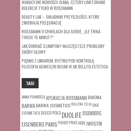
WAKACYJNE NOWOŚCI ISANA. CZTERY LIMITOWANE
KOLEKCJE TYLKO W ROSSMANN
BEAUTY LAB – SKŁADNIKI PRZYSZŁOŚCI, KTÓRE
ZMIENIAJĄ PIELĘGNACJĘ
ROSSMANN O CHWILACH DLA SIEBIE. „ILE TRWA
TWOJE 15 MINUT?”
JAK DOBRAĆ SZAMPON? NAJCZĘSTSZE PROBLEMY
SKÓRY GŁOWY
PIĘKNO Z UMIAREM. RYZYKO POD KONTROLĄ.
FILOZOFIA AGNIESZKI BUJAK W AB BELLITA ESTETICA
TAGI
ANNA POWIERZA
APLIKACJA ROSSMANN
BAKOMA
BARWA COSMETICS
BIELIZNA
CELIA
DAX
BARWA
COSMETICS
DISCO POLO
EISENBERG
DUOLIFE
FISHER PRICE
HEBE
IWOSTIN
EISENBERG PARIS