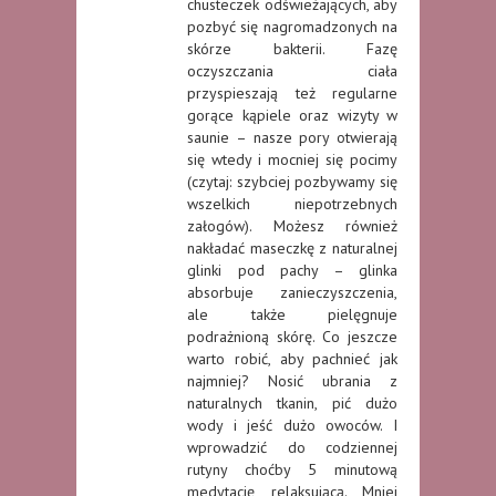
chusteczek odświeżających, aby
pozbyć się nagromadzonych na
skórze bakterii. Fazę
oczyszczania ciała
przyspieszają też regularne
gorące kąpiele oraz wizyty w
saunie – nasze pory otwierają
się wtedy i mocniej się pocimy
(czytaj: szybciej pozbywamy się
wszelkich niepotrzebnych
załogów). Możesz również
nakładać maseczkę z naturalnej
glinki pod pachy – glinka
absorbuje zanieczyszczenia,
ale także pielęgnuje
podrażnioną skórę. Co jeszcze
warto robić, aby pachnieć jak
najmniej? Nosić ubrania z
naturalnych tkanin, pić dużo
wody i jeść dużo owoców. I
wprowadzić do codziennej
rutyny choćby 5 minutową
medytację relaksującą. Mniej