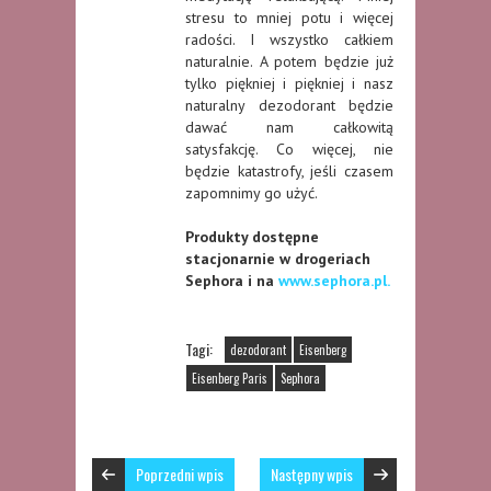
stresu to mniej potu i więcej
radości. I wszystko całkiem
naturalnie. A potem będzie już
tylko piękniej i piękniej i nasz
naturalny dezodorant będzie
dawać nam całkowitą
satysfakcję. Co więcej, nie
będzie katastrofy, jeśli czasem
zapomnimy go użyć.
Produkty dostępne
stacjonarnie w drogeriach
Sephora i na
www.sephora.pl.
Tagi:
dezodorant
Eisenberg
Eisenberg Paris
Sephora
Poprzedni wpis
Następny wpis