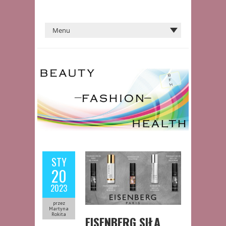
STY
20
2023
przez
Martyna
Rokita
EISENBERG SIŁA