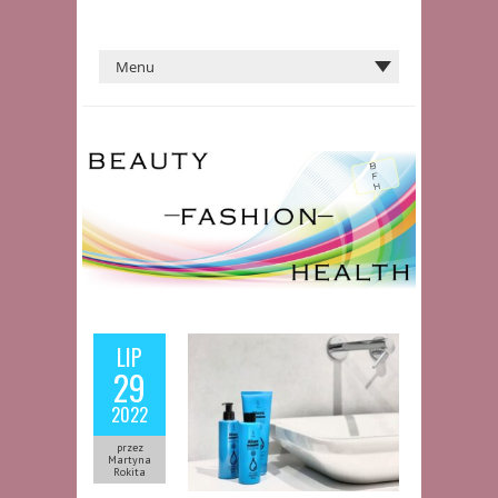
LIP
29
2022
przez
Martyna
Rokita