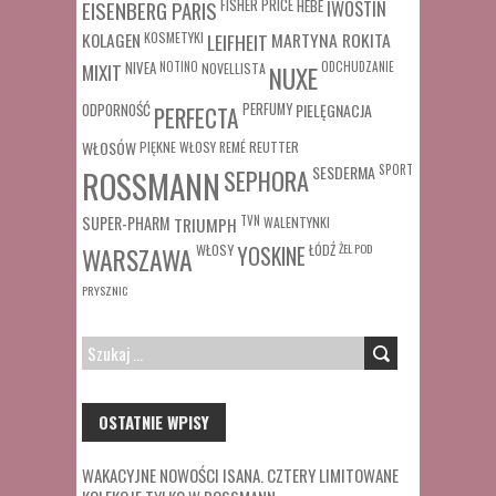
FISHER PRICE
HEBE
IWOSTIN
EISENBERG PARIS
MARTYNA ROKITA
KOLAGEN
KOSMETYKI
LEIFHEIT
MIXIT
NIVEA
NOTINO
ODCHUDZANIE
NOVELLISTA
NUXE
ODPORNOŚĆ
PERFUMY
PIELĘGNACJA
PERFECTA
WŁOSÓW
REUTTER
PIĘKNE WŁOSY
REMÉ
SESDERMA
SPORT
ROSSMANN
SEPHORA
SUPER-PHARM
TRIUMPH
TVN
WALENTYNKI
WŁOSY
ŁÓDŹ
ŻEL POD
WARSZAWA
YOSKINE
PRYSZNIC
SZUKAJ:
OSTATNIE WPISY
WAKACYJNE NOWOŚCI ISANA. CZTERY LIMITOWANE