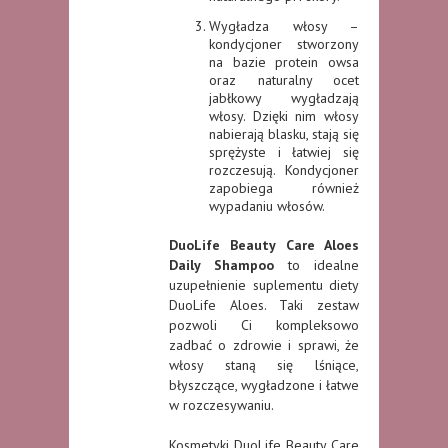
Wygładza włosy –
kondycjoner stworzony
na bazie protein owsa
oraz naturalny ocet
jabłkowy wygładzają
włosy. Dzięki nim włosy
nabierają blasku, stają się
sprężyste i łatwiej się
rozczesują. Kondycjoner
zapobiega również
wypadaniu włosów.
DuoLife Beauty Care Aloes
Daily Shampoo
to idealne
uzupełnienie suplementu diety
DuoLife Aloes. Taki zestaw
pozwoli Ci kompleksowo
zadbać o zdrowie i sprawi, że
włosy staną się lśniące,
błyszczące, wygładzone i łatwe
w rozczesywaniu.
Kosmetyki DuoLife Beauty Care