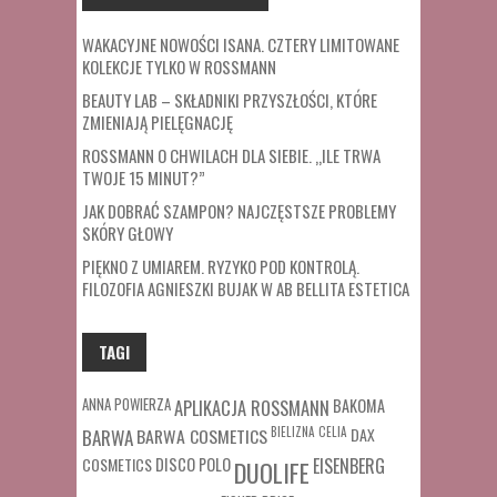
WAKACYJNE NOWOŚCI ISANA. CZTERY LIMITOWANE
KOLEKCJE TYLKO W ROSSMANN
BEAUTY LAB – SKŁADNIKI PRZYSZŁOŚCI, KTÓRE
ZMIENIAJĄ PIELĘGNACJĘ
ROSSMANN O CHWILACH DLA SIEBIE. „ILE TRWA
TWOJE 15 MINUT?”
JAK DOBRAĆ SZAMPON? NAJCZĘSTSZE PROBLEMY
SKÓRY GŁOWY
PIĘKNO Z UMIAREM. RYZYKO POD KONTROLĄ.
FILOZOFIA AGNIESZKI BUJAK W AB BELLITA ESTETICA
TAGI
ANNA POWIERZA
APLIKACJA ROSSMANN
BAKOMA
BARWA COSMETICS
BIELIZNA
CELIA
DAX
BARWA
COSMETICS
DISCO POLO
EISENBERG
DUOLIFE