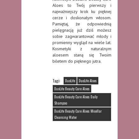
Aloes to Twój pierwszy i
najważniejszy krok ku pięknej
cerze i doskonałym włosom.
Pamiętaj, że odpowiednią
pielęgnacją już dziś możesz
sobie zagwarantować młody i
promienny wygląd na wiele lat.
Kosmetyki z naturalnym
aloesem staną się Twoim
biletem do pięknego jutra.
Tagi:
DuoLife
DuoLife Aloes
DuoLife Beauty Care Aloes
DuoLife Beauty Care Aloes Daily
Shampoo
DuoLife Beauty Care Aloes Micellar
Cleansing Water