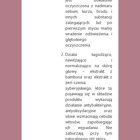
jest dokładnie
oczyszczona z nadmiaru
sebum, kurzu, brudu i
innych substancji
zalegających. Już po
pierwszym myciu mamy
wrażenie odświeżenia i
głębokiego
oczyszczenia.
Działa łagodząco,
nawilżająco i
normalizująco na skórę
głowy – ekstrakt z
bambusa oraz ekstrakt z
żeń-szenia
syberyjskiego, które to
pojawiają się w składzie
produktu wykazują
działanie antybakteryjne,
antyoksydacyjne oraz
silnie wzmacniają cebulki
włosów, zapobiegając
ich wypadaniu. Nie
zaburzają przy tym
naturalnego pH skóry.