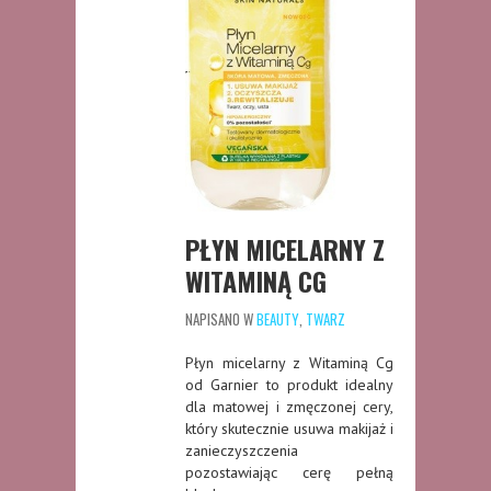
PŁYN MICELARNY Z
WITAMINĄ CG
NAPISANO W
BEAUTY
,
TWARZ
Płyn micelarny z Witaminą Cg
od Garnier to produkt idealny
dla matowej i zmęczonej cery,
który skutecznie usuwa makijaż i
zanieczyszczenia
pozostawiając cerę pełną