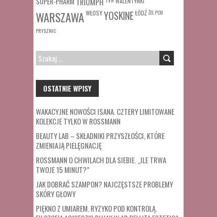
SUPER-PHARM
TRIUMPH
TVN
WALENTYNKI
WŁOSY
ŁÓDŹ
ŻEL POD
WARSZAWA
YOSKINE
PRYSZNIC
SZUKAJ:
OSTATNIE WPISY
WAKACYJNE NOWOŚCI ISANA. CZTERY LIMITOWANE
KOLEKCJE TYLKO W ROSSMANN
BEAUTY LAB – SKŁADNIKI PRZYSZŁOŚCI, KTÓRE
ZMIENIAJĄ PIELĘGNACJĘ
ROSSMANN O CHWILACH DLA SIEBIE. „ILE TRWA
TWOJE 15 MINUT?”
JAK DOBRAĆ SZAMPON? NAJCZĘSTSZE PROBLEMY
SKÓRY GŁOWY
PIĘKNO Z UMIAREM. RYZYKO POD KONTROLĄ.