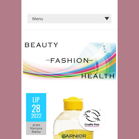
LIP
28
2022
przez
Martyna
Rokita