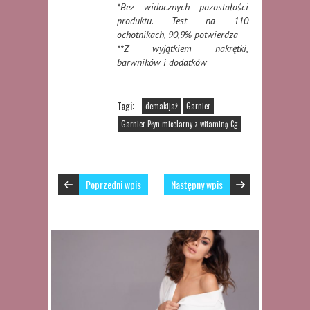
*Bez widocznych pozostałości
produktu. Test na 110
ochotnikach, 90,9% potwierdza
**Z wyjątkiem nakrętki,
barwników i dodatków
Tagi:
demakijaż
Garnier
Garnier Płyn micelarny z witaminą Cg
Poprzedni wpis
Następny wpis