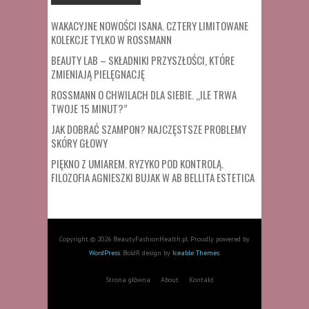
WAKACYJNE NOWOŚCI ISANA. CZTERY LIMITOWANE
KOLEKCJE TYLKO W ROSSMANN
BEAUTY LAB – SKŁADNIKI PRZYSZŁOŚCI, KTÓRE
ZMIENIAJĄ PIELĘGNACJĘ
ROSSMANN O CHWILACH DLA SIEBIE. „ILE TRWA
TWOJE 15 MINUT?”
JAK DOBRAĆ SZAMPON? NAJCZĘSTSZE PROBLEMY
SKÓRY GŁOWY
PIĘKNO Z UMIAREM. RYZYKO POD KONTROLĄ.
FILOZOFIA AGNIESZKI BUJAK W AB BELLITA ESTETICA
Copyright © 2026 BeautyFashionHealth.pl. Proudly powered by
WordPress
. BoldR design by
Iceable Themes
.
Strona główna
About
Kontakt