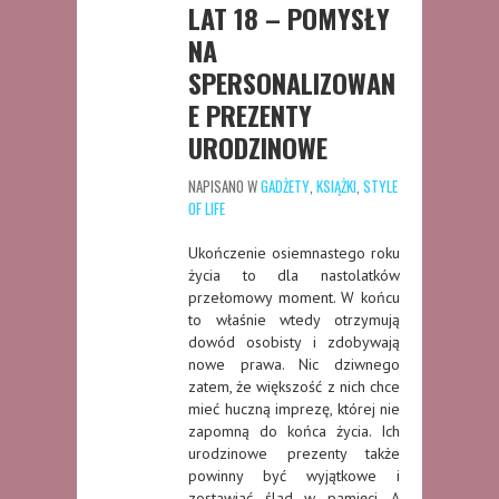
LAT 18 – POMYSŁY
NA
SPERSONALIZOWAN
E PREZENTY
URODZINOWE
NAPISANO W
GADŻETY
,
KSIĄŻKI
,
STYLE
OF LIFE
Ukończenie osiemnastego roku
życia to dla nastolatków
przełomowy moment. W końcu
to właśnie wtedy otrzymują
dowód osobisty i zdobywają
nowe prawa. Nic dziwnego
zatem, że większość z nich chce
mieć huczną imprezę, której nie
zapomną do końca życia. Ich
urodzinowe prezenty także
powinny być wyjątkowe i
zostawiać ślad w pamięci. A