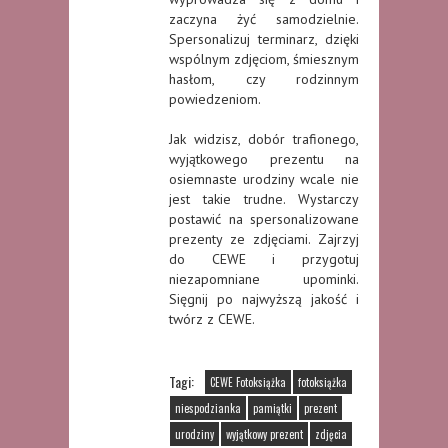
zaczyna żyć samodzielnie.
Spersonalizuj terminarz, dzięki
wspólnym zdjęciom, śmiesznym
hasłom, czy rodzinnym
powiedzeniom.
Jak widzisz, dobór trafionego,
wyjątkowego prezentu na
osiemnaste urodziny wcale nie
jest takie trudne. Wystarczy
postawić na spersonalizowane
prezenty ze zdjęciami. Zajrzyj
do CEWE i przygotuj
niezapomniane upominki.
Sięgnij po najwyższą jakość i
twórz z CEWE.
Tagi:
CEWE Fotoksiążka
fotoksiążka
niespodzianka
pamiątki
prezent
urodziny
wyjątkowy prezent
zdjęcia