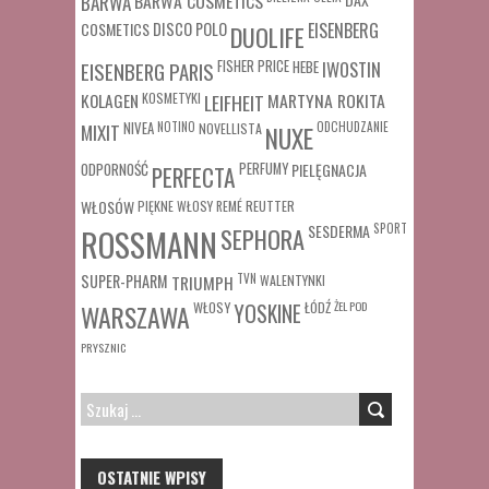
BARWA COSMETICS
BARWA
COSMETICS
DISCO POLO
EISENBERG
DUOLIFE
FISHER PRICE
HEBE
IWOSTIN
EISENBERG PARIS
MARTYNA ROKITA
KOLAGEN
KOSMETYKI
LEIFHEIT
MIXIT
NIVEA
NOTINO
ODCHUDZANIE
NOVELLISTA
NUXE
ODPORNOŚĆ
PERFUMY
PIELĘGNACJA
PERFECTA
WŁOSÓW
REUTTER
PIĘKNE WŁOSY
REMÉ
SESDERMA
SPORT
ROSSMANN
SEPHORA
SUPER-PHARM
TRIUMPH
TVN
WALENTYNKI
WŁOSY
ŁÓDŹ
ŻEL POD
WARSZAWA
YOSKINE
PRYSZNIC
SZUKAJ:
OSTATNIE WPISY