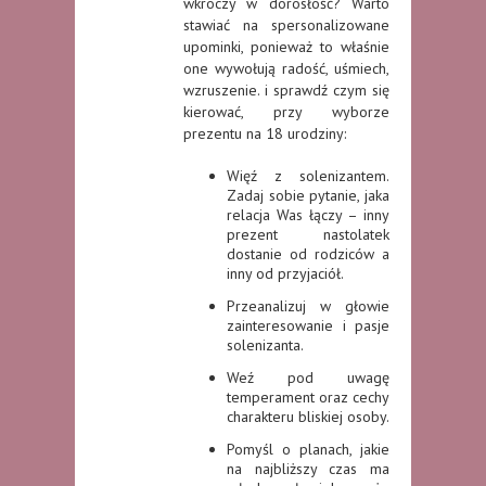
wkroczy w dorosłość? Warto
stawiać na spersonalizowane
upominki, ponieważ to właśnie
one wywołują radość, uśmiech,
wzruszenie. i sprawdź czym się
kierować, przy wyborze
prezentu na 18 urodziny:
Więź z solenizantem.
Zadaj sobie pytanie, jaka
relacja Was łączy – inny
prezent nastolatek
dostanie od rodziców a
inny od przyjaciół.
Przeanalizuj w głowie
zainteresowanie i pasje
solenizanta.
Weź pod uwagę
temperament oraz cechy
charakteru bliskiej osoby.
Pomyśl o planach, jakie
na najbliższy czas ma