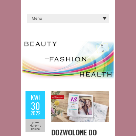
KWI
30
2022
przez
Martyna
DOZWOLONE DO
Rokita