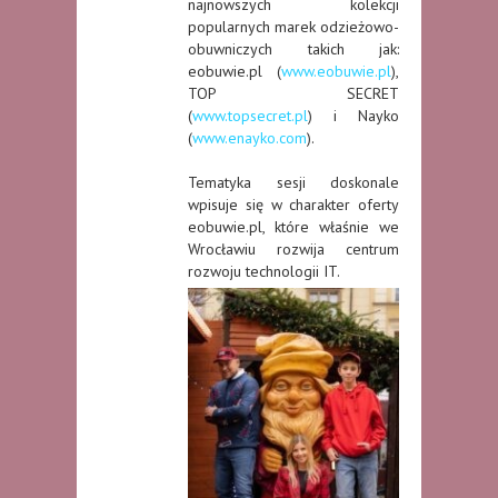
najnowszych kolekcji
popularnych marek odzieżowo-
obuwniczych takich jak:
eobuwie.pl (
www.eobuwie.pl
),
TOP SECRET
(
www.topsecret.pl
) i Nayko
(
www.enayko.com
).
Tematyka sesji doskonale
wpisuje się w charakter oferty
eobuwie.pl, które właśnie we
Wrocławiu rozwija centrum
rozwoju technologii IT.