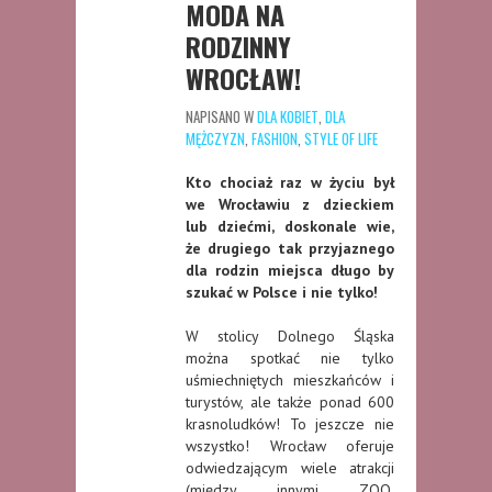
MODA NA
RODZINNY
WROCŁAW!
NAPISANO W
DLA KOBIET
,
DLA
MĘŻCZYZN
,
FASHION
,
STYLE OF LIFE
Kto chociaż raz w życiu był
we Wrocławiu z dzieckiem
lub dziećmi, doskonale wie,
że drugiego tak przyjaznego
dla rodzin miejsca długo by
szukać w Polsce i nie tylko!
W stolicy Dolnego Śląska
można spotkać nie tylko
uśmiechniętych mieszkańców i
turystów, ale także ponad 600
krasnoludków! To jeszcze nie
wszystko! Wrocław oferuje
odwiedzającym wiele atrakcji
(między innymi ZOO,