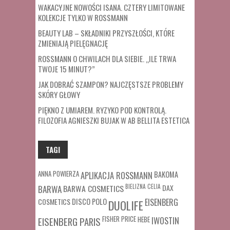
WAKACYJNE NOWOŚCI ISANA. CZTERY LIMITOWANE
KOLEKCJE TYLKO W ROSSMANN
BEAUTY LAB – SKŁADNIKI PRZYSZŁOŚCI, KTÓRE
ZMIENIAJĄ PIELĘGNACJĘ
ROSSMANN O CHWILACH DLA SIEBIE. „ILE TRWA
TWOJE 15 MINUT?”
JAK DOBRAĆ SZAMPON? NAJCZĘSTSZE PROBLEMY
SKÓRY GŁOWY
PIĘKNO Z UMIAREM. RYZYKO POD KONTROLĄ.
FILOZOFIA AGNIESZKI BUJAK W AB BELLITA ESTETICA
TAGI
ANNA POWIERZA
APLIKACJA ROSSMANN
BAKOMA
BARWA COSMETICS
BIELIZNA
CELIA
DAX
BARWA
COSMETICS
DISCO POLO
EISENBERG
DUOLIFE
FISHER PRICE
HEBE
IWOSTIN
EISENBERG PARIS