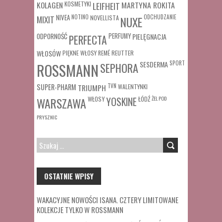
MARTYNA ROKITA
KOLAGEN
KOSMETYKI
LEIFHEIT
MIXIT
NIVEA
NOTINO
ODCHUDZANIE
NOVELLISTA
NUXE
ODPORNOŚĆ
PERFUMY
PIELĘGNACJA
PERFECTA
WŁOSÓW
REUTTER
PIĘKNE WŁOSY
REMÉ
SESDERMA
SPORT
ROSSMANN
SEPHORA
SUPER-PHARM
TRIUMPH
TVN
WALENTYNKI
WŁOSY
ŁÓDŹ
ŻEL POD
WARSZAWA
YOSKINE
PRYSZNIC
SZUKAJ:
OSTATNIE WPISY
WAKACYJNE NOWOŚCI ISANA. CZTERY LIMITOWANE
KOLEKCJE TYLKO W ROSSMANN