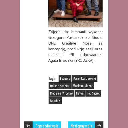
Zdjęcia do kampanii wykonał
Grzegorz Pastuszak ze Studio
ONE Creative More, za
koncepcję, produkcję sesji oraz
działania PR odpowiadała
Agata Brodzka (BRODZKA).
Tagi:
Eobuwie
Karol Kostrzewski
Łukasz Kędzior
Marlena Mazur
Moda na Wrocław
Nayko
Top Secret
Wrocław
Poprzedni wpis
Następny wpis