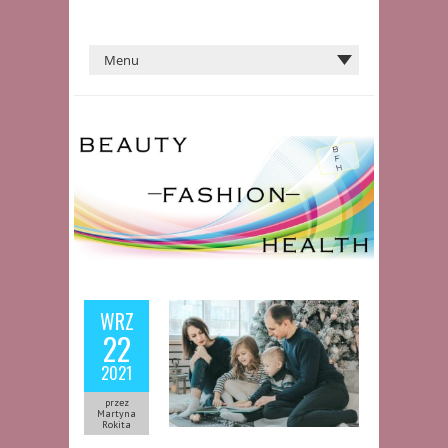
WRZ
22
2021
przez
Martyna
Rokita