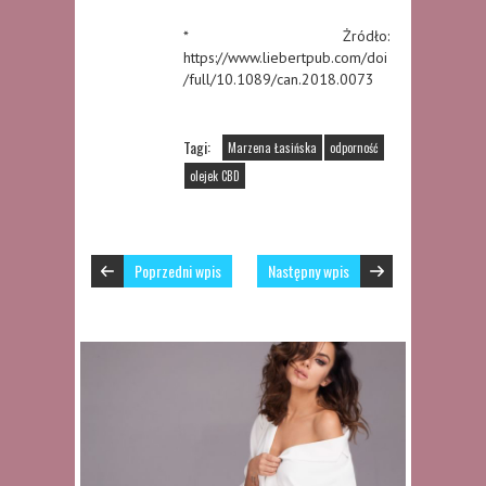
* Żródło:
https://www.liebertpub.com/doi
/full/10.1089/can.2018.0073
Tagi:
Marzena Łasińska
odporność
olejek CBD
Poprzedni wpis
Następny wpis