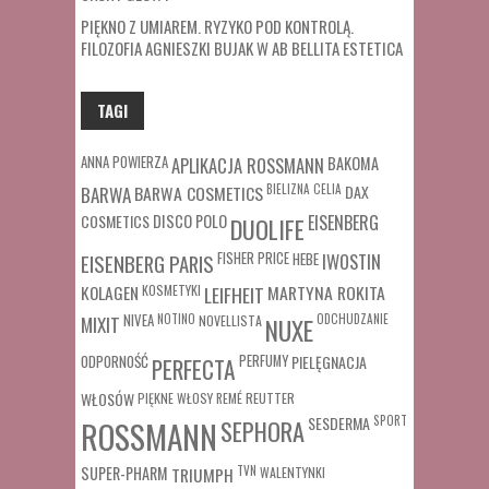
PIĘKNO Z UMIAREM. RYZYKO POD KONTROLĄ.
FILOZOFIA AGNIESZKI BUJAK W AB BELLITA ESTETICA
TAGI
ANNA POWIERZA
APLIKACJA ROSSMANN
BAKOMA
BARWA COSMETICS
BIELIZNA
CELIA
DAX
BARWA
COSMETICS
DISCO POLO
EISENBERG
DUOLIFE
FISHER PRICE
HEBE
IWOSTIN
EISENBERG PARIS
MARTYNA ROKITA
KOLAGEN
KOSMETYKI
LEIFHEIT
MIXIT
NIVEA
NOTINO
ODCHUDZANIE
NOVELLISTA
NUXE
ODPORNOŚĆ
PERFUMY
PIELĘGNACJA
PERFECTA
WŁOSÓW
REUTTER
PIĘKNE WŁOSY
REMÉ
SESDERMA
SPORT
ROSSMANN
SEPHORA
SUPER-PHARM
TRIUMPH
TVN
WALENTYNKI