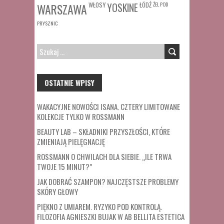
WŁOSY
ŁÓDŹ
ŻEL POD
WARSZAWA
YOSKINE
PRYSZNIC
SZUKAJ:
OSTATNIE WPISY
WAKACYJNE NOWOŚCI ISANA. CZTERY LIMITOWANE
KOLEKCJE TYLKO W ROSSMANN
BEAUTY LAB – SKŁADNIKI PRZYSZŁOŚCI, KTÓRE
ZMIENIAJĄ PIELĘGNACJĘ
ROSSMANN O CHWILACH DLA SIEBIE. „ILE TRWA
TWOJE 15 MINUT?”
JAK DOBRAĆ SZAMPON? NAJCZĘSTSZE PROBLEMY
SKÓRY GŁOWY
PIĘKNO Z UMIAREM. RYZYKO POD KONTROLĄ.
FILOZOFIA AGNIESZKI BUJAK W AB BELLITA ESTETICA