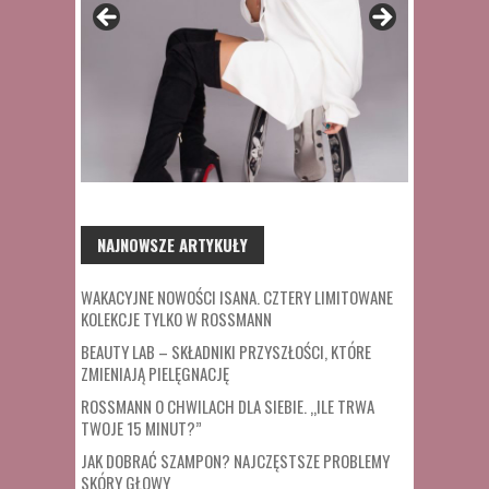
NAJNOWSZE ARTYKUŁY
WAKACYJNE NOWOŚCI ISANA. CZTERY LIMITOWANE
KOLEKCJE TYLKO W ROSSMANN
BEAUTY LAB – SKŁADNIKI PRZYSZŁOŚCI, KTÓRE
ZMIENIAJĄ PIELĘGNACJĘ
ROSSMANN O CHWILACH DLA SIEBIE. „ILE TRWA
TWOJE 15 MINUT?”
JAK DOBRAĆ SZAMPON? NAJCZĘSTSZE PROBLEMY
SKÓRY GŁOWY