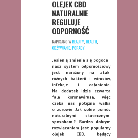
OLEJEK CBD
NATURALNIE
REGULUJE
ODPORNOŚĆ
NAPISANO W
BEAUTY
,
HEALTH
,
ODŻYWIANIE
,
PORADY
Jesienią zmienia się pogoda i
nasz system odpornościowy
jest narażony na ataki
różnych bakterii i wirusów,
infekcje i osłabienie.
Na dodatek i
dzie czwarta
fala koronawirusa, więc
czeka nas potężna walka
o zdrowie. Jak sobie pomóc
naturalnymi i skutecznymi
sposobami? Bardzo dobrym
rozwiązaniem jest popularny
olejek CBD, będący