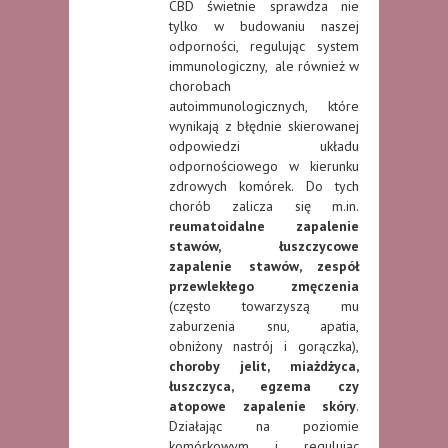
CBD świetnie sprawdza nie
tylko w budowaniu naszej
odporności, regulując system
immunologiczny, ale również w
chorobach
autoimmunologicznych, które
wynikają z błędnie skierowanej
odpowiedzi układu
odpornościowego w kierunku
zdrowych komórek. Do tych
chorób zalicza się m.in.
reumatoidalne zapalenie
stawów, łuszczycowe
zapalenie stawów
,
zespół
przewlekłego zmęczenia
(często towarzyszą mu
zaburzenia snu, apatia,
obniżony nastrój i gorączka),
choroby jelit, miażdżyca,
łuszczyca, egzema czy
atopowe zapalenie skóry
.
Działając na poziomie
komórkowym i regulując