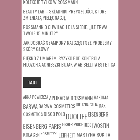
KOLEKCJE TYLKO W ROSSMANN
BEAUTY LAB – SKŁADNIKI PRZYSZŁOŚCI, KTÓRE
ZMIENIAJĄ PIELĘGNACJĘ
ROSSMANN O CHWILACH DLA SIEBIE. „ILE TRWA
TWOJE 15 MINUT?”
JAK DOBRAĆ SZAMPON? NAJCZĘSTSZE PROBLEMY
SKÓRY GŁOWY
PIĘKNO Z UMIAREM. RYZYKO POD KONTROLĄ.
FILOZOFIA AGNIESZKI BUJAK W AB BELLITA ESTETICA
TAGI
ANNA POWIERZA
APLIKACJA ROSSMANN
BAKOMA
BARWA COSMETICS
BIELIZNA
CELIA
DAX
BARWA
COSMETICS
DISCO POLO
EISENBERG
DUOLIFE
FISHER PRICE
HEBE
IWOSTIN
EISENBERG PARIS
MARTYNA ROKITA
KOLAGEN
KOSMETYKI
LEIFHEIT