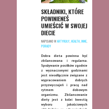
SKŁADNIKI, KTÓRE
POWINIENEŚ
UMIEŚCIĆ W SWOJEJ
DIECIE
NAPISANO W
ARTYKUŁY
,
HEALTH
,
INNE
,
PORADY
Dobra dieta powinna być
zbilansowana i regularna.
Spożywanie posiłków zgodnie
z wyznaczonymi godzinami
jest nieodłącznie związane z
wypracowaniem dobrych
przyzwyczajeń i pracą nad
rytmem dobowym
organizmu. Zbilansowanie
diety jest z kolei kwestią
wyboru jakościowych