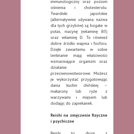
immunologiczny oraz poziom
ciśnienia i cholesterolu.
Twardniki japońskie
(alternatywnie używana nazwa
dla tych grzybów) są bogate w
potas, niacynę (witaminę B3)
oraz witaminę D. To również
dobre źródło wapnia i fosforu.
Dzięki zawartemu w sobie
lentinanie mają właściwości
wzmacniające organizm oraz
działanie
przeciwnowotworowe. Możesz
je wykorzystać przygotowując
dania kuchni chińskiej –
makarony lub ryże z
warzywami i mięsem lub
dodając do zapiekanek.
Reishi na zmęczenie fizyczne
i psychiczne
Reishi to drugi z