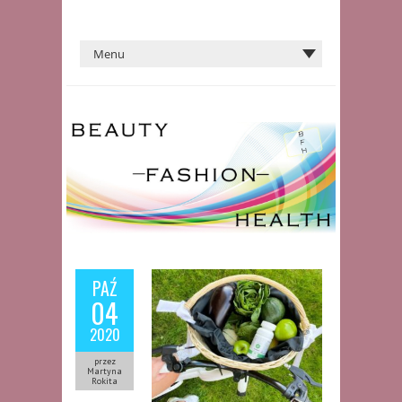
PAŹ
04
2020
przez
Martyna
Rokita