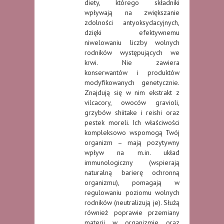
diety, którego składniki
wpływają na zwiększanie
zdolności antyoksydacyjnych,
dzięki efektywnemu
niwelowaniu liczby wolnych
rodników występujących we
krwi. Nie zawiera
konserwantów i produktów
modyfikowanych genetycznie.
Znajdują się w nim ekstrakt z
vilcacory, owoców gravioli,
grzybów shiitake i reishi oraz
pestek moreli. Ich właściwości
kompleksowo wspomogą Twój
organizm – mają pozytywny
wpływ na m.in. układ
immunologiczny (wspierają
naturalną barierę ochronną
organizmu), pomagają w
regulowaniu poziomu wolnych
rodników (neutralizują je). Służą
również poprawie przemiany
materii w organizmie oraz