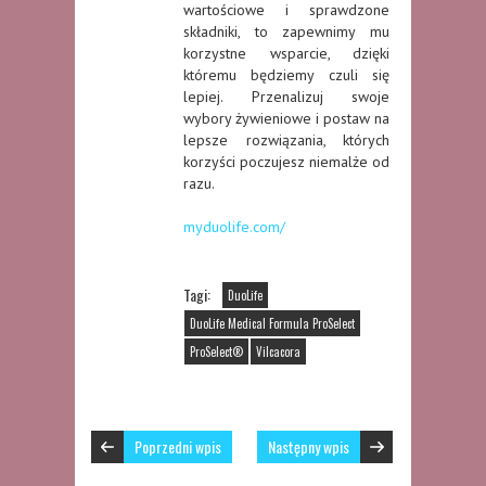
wartościowe i sprawdzone
składniki, to zapewnimy mu
korzystne wsparcie, dzięki
któremu będziemy czuli się
lepiej. Przenalizuj swoje
wybory żywieniowe i postaw na
lepsze rozwiązania, których
korzyści poczujesz niemalże od
razu.
myduolife.com/
Tagi:
DuoLife
DuoLife Medical Formula ProSelect
ProSelect®
Vilcacora
Poprzedni wpis
Następny wpis