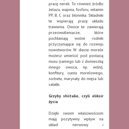
pracę nerek. To również źródło
żelaza, wapnia, fosforu, witamin
PP, B, C oraz błonnika. Składniki
te wspierają pracę układu
trawienia. Owoce te zawierają
przeciwutleniacze, które
pochłaniają wolne rodniki
przyczyniające się do rozwoju
nowotworów. W diecie morele
możesz umieścić pod postacią
musu (samego lub z domieszką
innego owoca, np. wiśni),
konfitury, ciasta morelowego,
sorbetu, marynaty do mięsa lub
sałatki.
Grzyby shiitake, czyli eliksir
życia
Dzięki swoim właściwościom
mają pozytywny wpływ na
układ nerwowy i