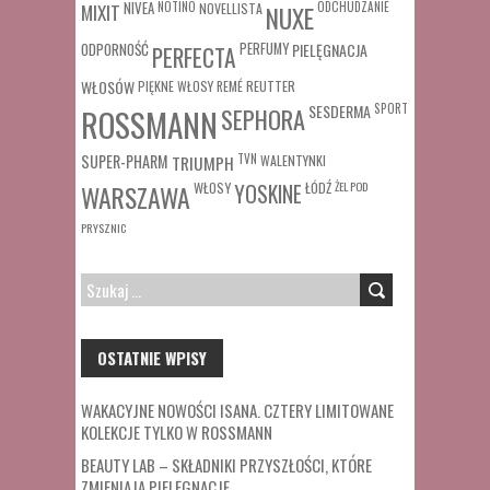
MIXIT
NIVEA
NOTINO
ODCHUDZANIE
NOVELLISTA
NUXE
ODPORNOŚĆ
PERFUMY
PIELĘGNACJA
PERFECTA
WŁOSÓW
REUTTER
PIĘKNE WŁOSY
REMÉ
SESDERMA
SPORT
ROSSMANN
SEPHORA
SUPER-PHARM
TRIUMPH
TVN
WALENTYNKI
WŁOSY
ŁÓDŹ
ŻEL POD
WARSZAWA
YOSKINE
PRYSZNIC
SZUKAJ:
OSTATNIE WPISY
WAKACYJNE NOWOŚCI ISANA. CZTERY LIMITOWANE
KOLEKCJE TYLKO W ROSSMANN
BEAUTY LAB – SKŁADNIKI PRZYSZŁOŚCI, KTÓRE
ZMIENIAJĄ PIELĘGNACJĘ