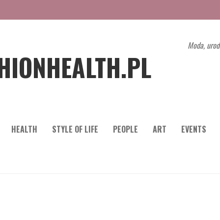
Moda, urod
HIONHEALTH.PL
HEALTH
STYLE OF LIFE
PEOPLE
ART
EVENTS