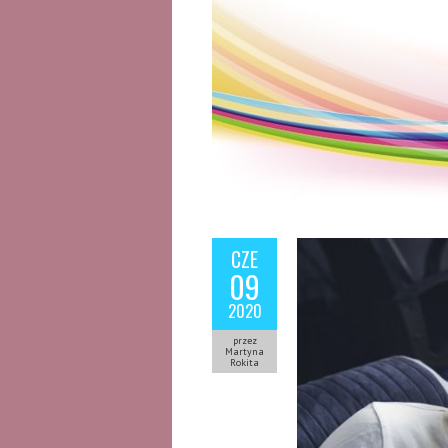
CZE
09
2020
przez
Martyna
Rokita