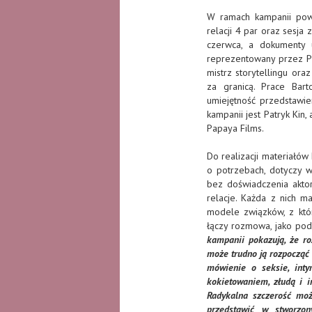
W ramach kampanii pows
relacji 4 par oraz sesja
czerwca, a dokumenty u
reprezentowany przez Pa
mistrz storytellingu or
za granicą. Prace Bart
umiejętność przedstawien
kampanii jest Patryk Kin
Papaya Films.
Do realizacji materiałó
o potrzebach, dotyczy ws
bez doświadczenia aktor
relacje. Każda z nich ma
modele związków, z któr
łączy rozmowa, jako pod
kampanii pokazują, że roz
może trudno ją rozpocząć i
mówienie o seksie, inty
kokietowaniem, złudą i i
Radykalna szczerość moż
przedstawić w stworzo