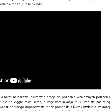
riałów video „Głośni w łóżku
”.
 a także najbardziej skuteczna droga do poznania wzajemnych potrzeb i
 nie są ciągle takie same, a więc komunikacja musi stać się naturalną
ywaniu idealnego dopasowania może pomóc linia
Durex Invisible
, w której