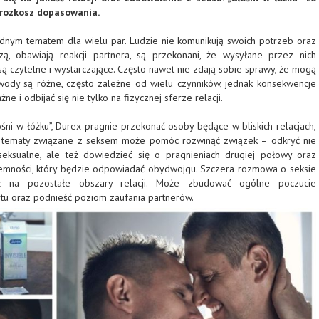
 rozkosz dopasowania.
dnym tematem dla wielu par. Ludzie nie komunikują swoich potrzeb oraz
zą, obawiają reakcji partnera, są przekonani, że wysyłane przez nich
ą czytelne i wystarczające. Często nawet nie zdają sobie sprawy, że mogą
wody są różne, często zależne od wielu czynników, jednak konsekwencje
 i odbijać się nie tylko na fizycznej sferze relacji.
ni w łóżku”, Durex pragnie przekonać osoby będące w bliskich relacjach,
a tematy związane z seksem może pomóc rozwinąć związek – odkryć nie
seksualne, ale też dowiedzieć się o pragnieniach drugiej połowy oraz
yjemności, który będzie odpowiadać obydwojgu. Szczera rozmowa o seksie
 na pozostałe obszary relacji. Może zbudować ogólne poczucie
tu oraz podnieść poziom zaufania partnerów.