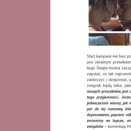
Start kampanii nie bez 
jest idealnym pretekste
tego Święta można zacząć
zapytać, co tak napraw
zaskoczyć i skrępować, je
związek będą takie, jak
naszych priorytetów, jest
tego przyjemności. Jes
jednocześnie wiemy, jak 
par do tej rozmowy, któ
dopasowania, poprzez odk
zmienimy na lepsze, nie
związków
– komentuje Ma