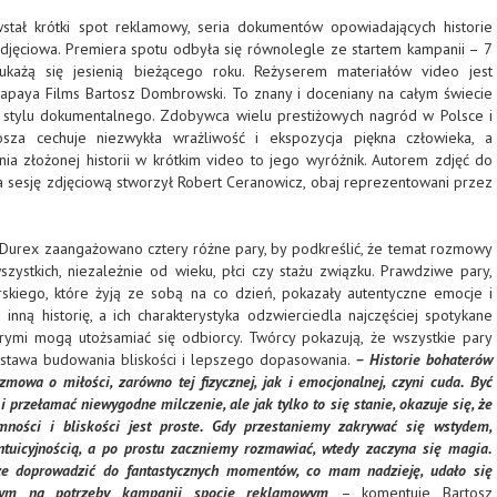
tał krótki spot reklamowy, seria dokumentów opowiadających historie
 zdjęciowa. Premiera spotu odbyła się równolegle ze startem kampanii – 7
każą się jesienią bieżącego roku. Reżyserem materiałów video jest
paya Films Bartosz Dombrowski. To znany i doceniany na całym świecie
az stylu dokumentalnego. Zdobywca wielu prestiżowych nagród w Polsce i
osza cechuje niezwykła wrażliwość i ekspozycja piękna człowieka, a
ia złożonej historii w krótkim video to jego wyróżnik. Autorem zdjęć do
, a sesję zdjęciową stworzył Robert Ceranowicz, obaj reprezentowani przez
w Durex zaangażowano cztery różne pary, by podkreślić, że temat rozmowy
zystkich, niezależnie od wieku, płci czy stażu związku. Prawdziwe pary,
skiego, które żyją ze sobą na co dzień, pokazały autentyczne emocje i
 inną historię, a ich charakterystyka odzwierciedla najczęściej spotykane
ymi mogą utożsamiać się odbiorcy. Twórcy pokazują, że wszystkie pary
stawa budowania bliskości i lepszego dopasowania.
– Historie bohaterów
mowa o miłości, zarówno tej fizycznej, jak i emocjonalnej, czyni cuda. Być
 przełamać niewygodne milczenie, ale jak tylko to się stanie, okazuje się, że
mności i bliskości jest proste. Gdy przestaniemy zakrywać się wstydem,
ntuicyjnością, a po prostu zaczniemy rozmawiać, wtedy zaczyna się magia.
e doprowadzić do fantastycznych momentów, co mam nadzieję, udało się
nym na potrzeby kampanii spocie reklamowym
– komentuje Bartosz