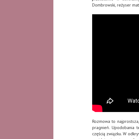
Dombrowski, reżyser mate
Rozmowa to najprostsza,
pragnień. Upodobania te
częścią związku. W odkr