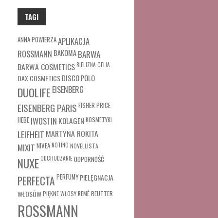
TAGI
ANNA POWIERZA
APLIKACJA
ROSSMANN
BAKOMA
BARWA
BARWA COSMETICS
BIELIZNA
CELIA
DAX COSMETICS
DISCO POLO
EISENBERG
DUOLIFE
FISHER PRICE
EISENBERG PARIS
HEBE
IWOSTIN
KOLAGEN
KOSMETYKI
MARTYNA ROKITA
LEIFHEIT
MIXIT
NIVEA
NOTINO
NOVELLISTA
ODCHUDZANIE
ODPORNOŚĆ
NUXE
PERFUMY
PIELĘGNACJA
PERFECTA
WŁOSÓW
REUTTER
PIĘKNE WŁOSY
REMÉ
ROSSMANN