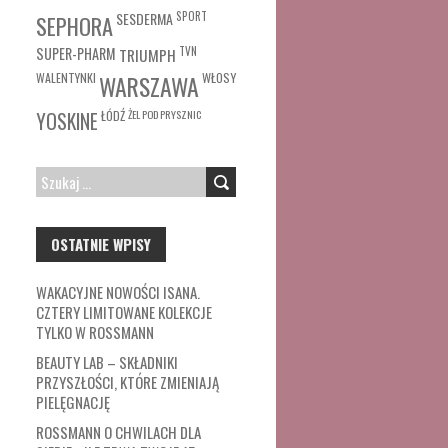
SESDERMA
SPORT
SEPHORA
SUPER-PHARM
TRIUMPH
TVN
WŁOSY
WALENTYNKI
WARSZAWA
ŁÓDŹ
ŻEL POD PRYSZNIC
YOSKINE
SZUKAJ:
OSTATNIE WPISY
WAKACYJNE NOWOŚCI ISANA.
CZTERY LIMITOWANE KOLEKCJE
TYLKO W ROSSMANN
BEAUTY LAB – SKŁADNIKI
PRZYSZŁOŚCI, KTÓRE ZMIENIAJĄ
PIELĘGNACJĘ
ROSSMANN O CHWILACH DLA