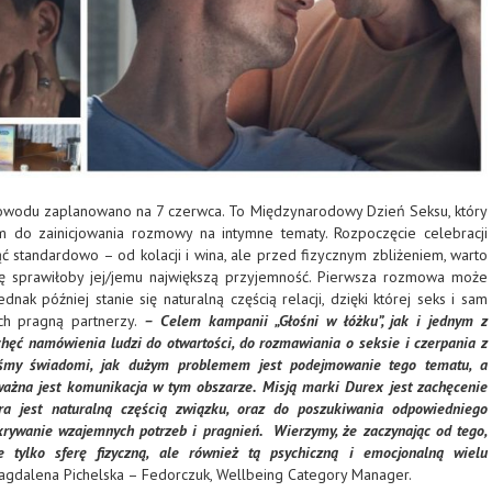
powodu zaplanowano na 7 czerwca. To Międzynarodowy Dzień Seksu, który
m do zainicjowania rozmowy na intymne tematy. Rozpoczęcie celebracji
 standardowo – od kolacji i wina, ale przed fizycznym zbliżeniem, warto
dę sprawiłoby jej/jemu największą przyjemność. Pierwsza rozmowa może
dnak później stanie się naturalną częścią relacji, dzięki której seks i sam
ich pragną partnerzy.
– Celem kampanii „Głośni w łóżku”, jak i jednym z
 chęć namówienia ludzi do otwartości, do rozmawiania o seksie i czerpania z
teśmy świadomi, jak dużym problemem jest podejmowanie tego tematu, a
ważna jest komunikacja w tym obszarze. Misją marki Durex jest zachęcenie
ra jest naturalną częścią związku, oraz do poszukiwania odpowiedniego
rywanie wzajemnych potrzeb i pragnień. Wierzymy, że zaczynając od tego,
 tylko sferę fizyczną, ale również tą psychiczną i emocjonalną wielu
gdalena Pichelska – Fedorczuk, Wellbeing Category Manager.