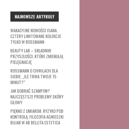
NAJNOWSZE ARTYKUŁY
WAKACYJNE NOWOŚCI ISANA.
CZTERY LIMITOWANE KOLEKCJE
TYLKO W ROSSMANN
BEAUTY LAB – SKŁADNIKI
PRZYSZŁOŚCI, KTÓRE ZMIENIAJĄ
PIELĘGNACJĘ
ROSSMANN O CHWILACH DLA
SIEBIE. „ILE TRWA TWOJE 15
MINUT?”
JAK DOBRAĆ SZAMPON?
NAJCZĘSTSZE PROBLEMY SKÓRY
GŁOWY
PIĘKNO Z UMIAREM. RYZYKO POD
KONTROLĄ. FILOZOFIA AGNIESZKI
BUJAK W AB BELLITA ESTETICA