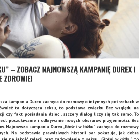
KU” – ZOBACZ NAJNOWSZĄ KAMPANIĘ DUREX I
E ZDROWIE!
owsza kampania Durex
zachęca do rozmowy o intymnych potrzebach w
ównież ta dotycząca seksu, to podstawa związku. Bez względu na
acji czy fakt posiadania dzieci, szczery dialog liczy się tak samo. To
 jest poszukiwanie i odkrywanie nowych obszarów przyjemności. Bez
w. Najnowsza kampania Durex „Głośni w łóżku” zachęca do rozmowy
ych. Na podstawie prawdziwych historii par pokazuje, jak dobra
się na jakość relacji oraz zadowolenie z seksu. „Głośni w łóżku” to