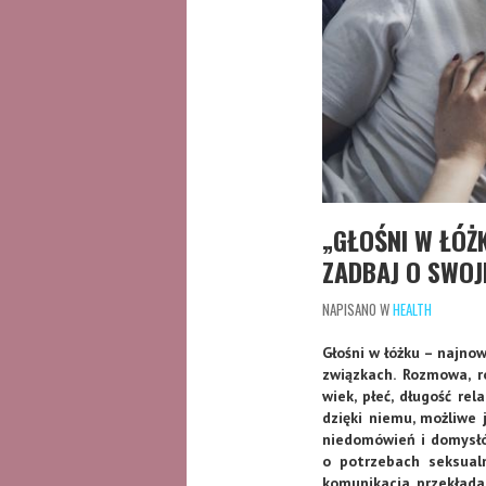
„GŁOŚNI W ŁÓŻ
ZADBAJ O SWOJ
NAPISANO W
HEALTH
Głośni w łóżku – najn
związkach.
Rozmowa, r
wiek, płeć, długość rel
dzięki niemu, możliwe
niedomówień i domysłó
o potrzebach seksualn
komunikacja przekłada 