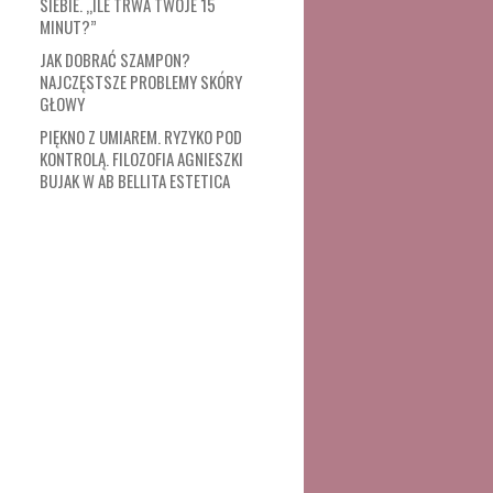
SIEBIE. „ILE TRWA TWOJE 15
MINUT?”
JAK DOBRAĆ SZAMPON?
NAJCZĘSTSZE PROBLEMY SKÓRY
GŁOWY
PIĘKNO Z UMIAREM. RYZYKO POD
KONTROLĄ. FILOZOFIA AGNIESZKI
BUJAK W AB BELLITA ESTETICA