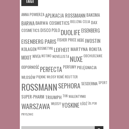
TAGI
ANNA POWIERZA
APLIKACJA ROSSMANN
BAKOMA
BARWA COSMETICS
BIELIZNA
CELIA
DAX
BARWA
COSMETICS
DISCO POLO
EISENBERG
DUOLIFE
FISHER PRICE
HEBE
IWOSTIN
EISENBERG PARIS
MARTYNA ROKITA
KOLAGEN
KOSMETYKI
LEIFHEIT
MIXIT
NIVEA
NOTINO
ODCHUDZANIE
NOVELLISTA
NUXE
ODPORNOŚĆ
PERFUMY
PIELĘGNACJA
PERFECTA
WŁOSÓW
REUTTER
PIĘKNE WŁOSY
REMÉ
SESDERMA
SPORT
ROSSMANN
SEPHORA
SUPER-PHARM
TRIUMPH
TVN
WALENTYNKI
WŁOSY
ŁÓDŹ
ŻEL POD
WARSZAWA
YOSKINE
PRYSZNIC