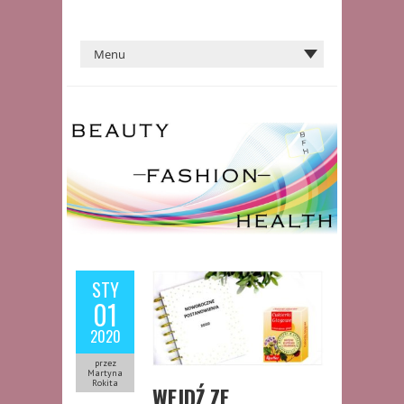
STY
01
2020
przez
Martyna
Rokita
WEJDŹ ZE