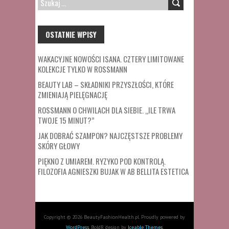
SZUKAJ:
OSTATNIE WPISY
WAKACYJNE NOWOŚCI ISANA. CZTERY LIMITOWANE
KOLEKCJE TYLKO W ROSSMANN
BEAUTY LAB – SKŁADNIKI PRZYSZŁOŚCI, KTÓRE
ZMIENIAJĄ PIELĘGNACJĘ
ROSSMANN O CHWILACH DLA SIEBIE. „ILE TRWA
TWOJE 15 MINUT?”
JAK DOBRAĆ SZAMPON? NAJCZĘSTSZE PROBLEMY
SKÓRY GŁOWY
PIĘKNO Z UMIAREM. RYZYKO POD KONTROLĄ.
FILOZOFIA AGNIESZKI BUJAK W AB BELLITA ESTETICA
Copyright © 2026 BeautyFashionHealth.pl. Proudly powered by
WordPress
. BoldR design by
Iceable Themes
.