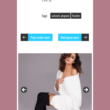
7,90 zł
Tagi:
cukierki głogowe
Reutter
Poprzedni wpis
Następny wpis