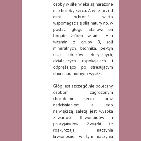
osoby w sile wieku są narażone
na choroby serca. Aby je przed
nimi ochronić warto
wspomagać się siłą natury np. w
postaci głogu. Stanowi on
bogate źródło witamin A i
witamin z grupy B, soli
mineralnych, błonnika, pektyn
oraz olejków eterycznych,
działających uspokajająco i
odprężająco po stresującym
dniu i nadmiernym wysiłku.
Głóg jest szczególnie polecany
osobom zagrożonym
chorobami serca oraz
nadciśnieniem, a jego
największą zaletą jest wysoka
zawartość flawonoidów i
procyjanidów. Związki te
rozkurczają naczynia
krwionośne, w tym naczynia