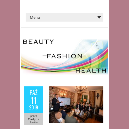
PAŹ
11
2019
przez
Martyna
Rokita