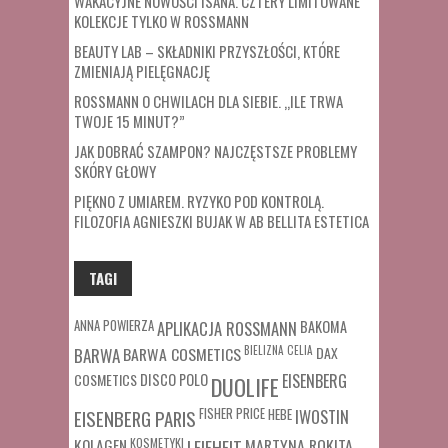
WAKACYJNE NOWOŚCI ISANA. CZTERY LIMITOWANE
KOLEKCJE TYLKO W ROSSMANN
BEAUTY LAB – SKŁADNIKI PRZYSZŁOŚCI, KTÓRE
ZMIENIAJĄ PIELĘGNACJĘ
ROSSMANN O CHWILACH DLA SIEBIE. „ILE TRWA
TWOJE 15 MINUT?”
JAK DOBRAĆ SZAMPON? NAJCZĘSTSZE PROBLEMY
SKÓRY GŁOWY
PIĘKNO Z UMIAREM. RYZYKO POD KONTROLĄ.
FILOZOFIA AGNIESZKI BUJAK W AB BELLITA ESTETICA
TAGI
ANNA POWIERZA
APLIKACJA ROSSMANN
BAKOMA
BARWA COSMETICS
BIELIZNA
CELIA
DAX
BARWA
COSMETICS
DISCO POLO
EISENBERG
DUOLIFE
FISHER PRICE
HEBE
IWOSTIN
EISENBERG PARIS
MARTYNA ROKITA
KOLAGEN
KOSMETYKI
LEIFHEIT