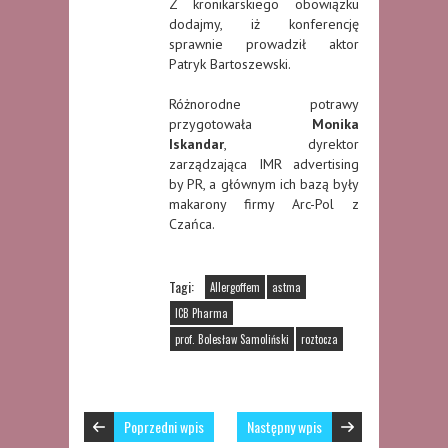
Z kronikarskiego obowiązku
dodajmy, iż konferencję
sprawnie prowadził aktor
Patryk Bartoszewski.
Różnorodne potrawy
przygotowała
Monika
Iskandar
, dyrektor
zarządzająca IMR advertising
by PR, a głównym ich bazą były
makarony firmy Arc-Pol z
Czańca.
Tagi:
Allergoffem
astma
ICB Pharma
prof. Bolesław Samoliński
roztocza
Poprzedni wpis
Następny wpis