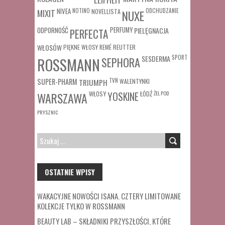
MIXIT
NIVEA
NOTINO
ODCHUDZANIE
NOVELLISTA
NUXE
ODPORNOŚĆ
PERFUMY
PIELĘGNACJA
PERFECTA
WŁOSÓW
REUTTER
PIĘKNE WŁOSY
REMÉ
SESDERMA
SPORT
ROSSMANN
SEPHORA
SUPER-PHARM
TRIUMPH
TVN
WALENTYNKI
WŁOSY
ŁÓDŹ
ŻEL POD
WARSZAWA
YOSKINE
PRYSZNIC
SZUKAJ:
OSTATNIE WPISY
WAKACYJNE NOWOŚCI ISANA. CZTERY LIMITOWANE
KOLEKCJE TYLKO W ROSSMANN
BEAUTY LAB – SKŁADNIKI PRZYSZŁOŚCI, KTÓRE