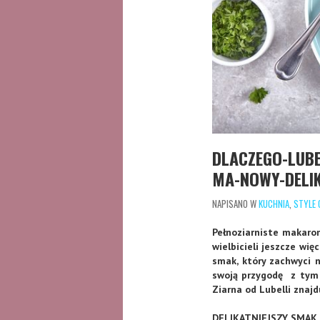
DLACZEGO-LUBE
MA-NOWY-DELI
NAPISANO W
KUCHNIA
,
STYLE O
Pełnoziarniste makaron
wielbicieli jeszcze wię
smak, który zachwyci n
swoją przygodę z tym 
Ziarna od Lubelli znajd
DELIKATNIEJSZY SMAK,