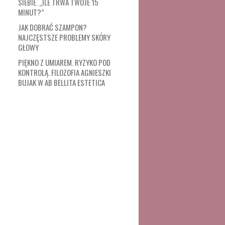
SIEBIE. „ILE TRWA TWOJE 15
MINUT?”
JAK DOBRAĆ SZAMPON?
NAJCZĘSTSZE PROBLEMY SKÓRY
GŁOWY
PIĘKNO Z UMIAREM. RYZYKO POD
KONTROLĄ. FILOZOFIA AGNIESZKI
BUJAK W AB BELLITA ESTETICA