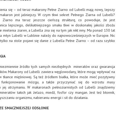
ienia się – od teraz makarony Pełne Ziarno od Lubelli mają nowy, lepszy
akaron jest jaśniejszy. W czym tkwi sekret Pełnego Ziarna od Lubelli?
 Ziarno ma teraz jeszcze cieńszą strukturę, co powoduje, że jest
emnica lepszego, delikatniejszego smaku tkwi w doskonałej jakości zbożu
 mielenia ziaren, a Lubella zna się na tym jak nikt inny. Ma ponad 130 lat
, a młyn Lubelli w Lublinie należy do najnowocześniejszych w Europie. Nic
tylko na stole pojawi się danie z Lubella Pełne Ziarno – od razu szybko
GIA
 niezmiennie źródło tych samych niezbędnych minerałów oraz gwarancja
ików. Makarony od Lubelli zawiera węglowodany, które mogą wpływać na
w tkance mięśniowej. Są też źródłem białka, które może mieć pozytywny
funkcjonowanie mózgu, a także przyczyniać się do wzrostu masy
 jej utrzymaniu. W makaronach pełnoziarnistych od Lubelli znajdziemy
inerałów takich jak żelazo, miedź, fosfor czy mangan. Jest też błonnik,
zczaniu organizmu, nabieraniu energii i sił do działania.
ZE SMACZNIEJSZEJ ODSŁONIE