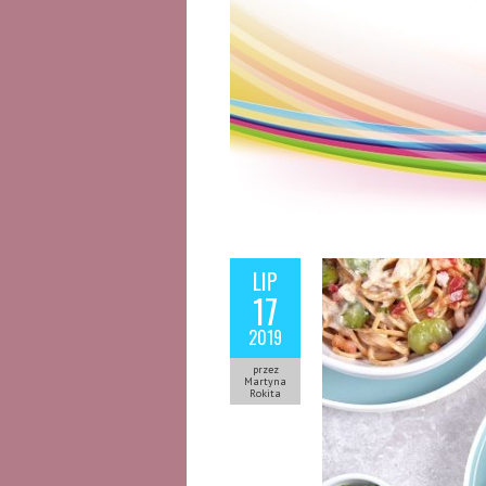
LIP
17
2019
przez
Martyna
Rokita