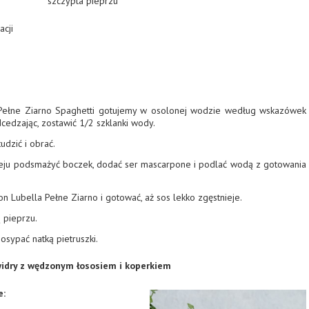
szczypta pieprzu
acji
Pełne Ziarno Spaghetti gotujemy w osolonej wodzie według wskazówek
cedzając, zostawić 1/2 szklanki wody.
dzić i obrać.
eju podsmażyć boczek, dodać ser mascarpone i podlać wodą z gotowania
 Lubella Pełne Ziarno i gotować, aż sos lekko zgęstnieje.
 pieprzu.
sypać natką pietruszki.
widry z wędzonym łososiem i koperkiem
e: