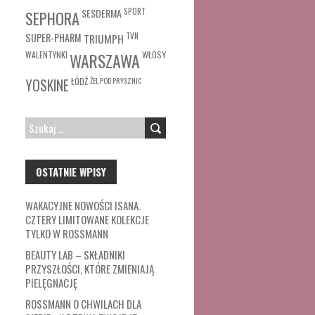
SESDERMA
SPORT
SEPHORA
SUPER-PHARM
TRIUMPH
TVN
WŁOSY
WALENTYNKI
WARSZAWA
ŁÓDŹ
ŻEL POD PRYSZNIC
YOSKINE
SZUKAJ:
OSTATNIE WPISY
WAKACYJNE NOWOŚCI ISANA.
CZTERY LIMITOWANE KOLEKCJE
TYLKO W ROSSMANN
BEAUTY LAB – SKŁADNIKI
PRZYSZŁOŚCI, KTÓRE ZMIENIAJĄ
PIELĘGNACJĘ
ROSSMANN O CHWILACH DLA