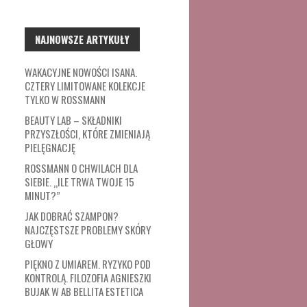
NAJNOWSZE ARTYKUŁY
WAKACYJNE NOWOŚCI ISANA.
CZTERY LIMITOWANE KOLEKCJE
TYLKO W ROSSMANN
BEAUTY LAB – SKŁADNIKI
PRZYSZŁOŚCI, KTÓRE ZMIENIAJĄ
PIELĘGNACJĘ
ROSSMANN O CHWILACH DLA
SIEBIE. „ILE TRWA TWOJE 15
MINUT?”
JAK DOBRAĆ SZAMPON?
NAJCZĘSTSZE PROBLEMY SKÓRY
GŁOWY
PIĘKNO Z UMIAREM. RYZYKO POD
KONTROLĄ. FILOZOFIA AGNIESZKI
BUJAK W AB BELLITA ESTETICA