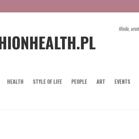
Moda, urod
HIONHEALTH.PL
HEALTH
STYLE OF LIFE
PEOPLE
ART
EVENTS