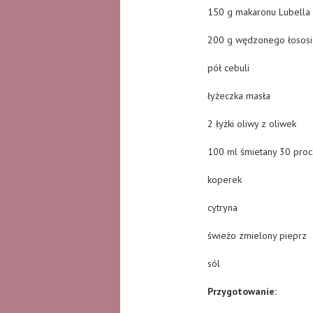
150 g makaronu Lubella 
200 g wędzonego łososi
pół cebuli
łyżeczka masła
2 łyżki oliwy z oliwek
100 ml śmietany 30 proc
koperek
cytryna
świeżo zmielony pieprz
sól
Przygotowanie: