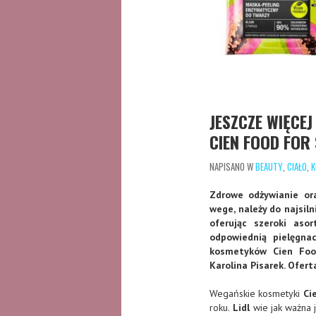
JESZCZE WIĘCE
CIEN FOOD FOR 
NAPISANO W
BEAUTY
,
CIAŁO
,
K
Zdrowe odżywianie or
wege, należy do najsil
oferując szeroki as
odpowiednią pielęgna
kosmetyków Cien Foo
Karolina Pisarek. Ofert
Wegańskie kosmetyki
Ci
roku.
Lidl
wie jak ważna j