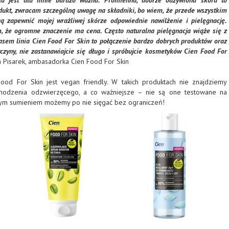
ała jest dla mnie bardzo ważna. Promienna, dobrze odżywiona skóra to
dukt, zwracam szczególną uwagę na składniki, bo wiem, że przede wszystkim
ą zapewnić mojej wrażliwej skórze odpowiednie nawilżenie i pielęgnację.
 że ogromne znaczenie ma cena. Często naturalna pielęgnacja wiąże się z
sem linia Cien Food For Skin to połączenie bardzo dobrych produktów oraz
wczyny, nie zastanawiajcie się długo i spróbujcie kosmetyków Cien Food For
 Pisarek, ambasadorka Cien Food For Skin
ood For Skin jest vegan friendly. W takich produktach nie znajdziemy
hodzenia odzwierzęcego, a co ważniejsze – nie są one testowane na
stym sumieniem możemy po nie sięgać bez ograniczeń!