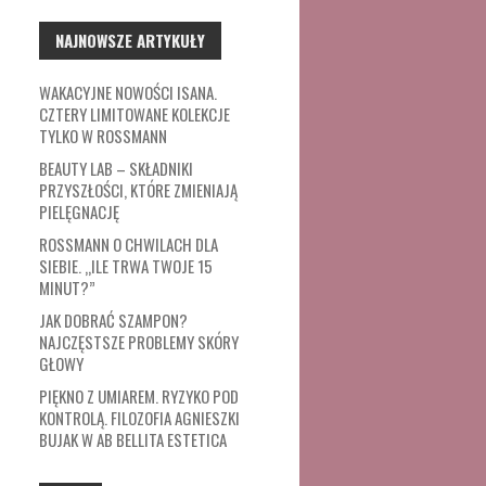
NAJNOWSZE ARTYKUŁY
WAKACYJNE NOWOŚCI ISANA.
CZTERY LIMITOWANE KOLEKCJE
TYLKO W ROSSMANN
BEAUTY LAB – SKŁADNIKI
PRZYSZŁOŚCI, KTÓRE ZMIENIAJĄ
PIELĘGNACJĘ
ROSSMANN O CHWILACH DLA
SIEBIE. „ILE TRWA TWOJE 15
MINUT?”
JAK DOBRAĆ SZAMPON?
NAJCZĘSTSZE PROBLEMY SKÓRY
GŁOWY
PIĘKNO Z UMIAREM. RYZYKO POD
KONTROLĄ. FILOZOFIA AGNIESZKI
BUJAK W AB BELLITA ESTETICA