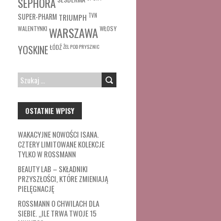
SEPHORA
SUPER-PHARM
TRIUMPH
TVN
WŁOSY
WALENTYNKI
WARSZAWA
ŁÓDŹ
ŻEL POD PRYSZNIC
YOSKINE
SZUKAJ:
OSTATNIE WPISY
WAKACYJNE NOWOŚCI ISANA.
CZTERY LIMITOWANE KOLEKCJE
TYLKO W ROSSMANN
BEAUTY LAB – SKŁADNIKI
PRZYSZŁOŚCI, KTÓRE ZMIENIAJĄ
PIELĘGNACJĘ
ROSSMANN O CHWILACH DLA
SIEBIE. „ILE TRWA TWOJE 15