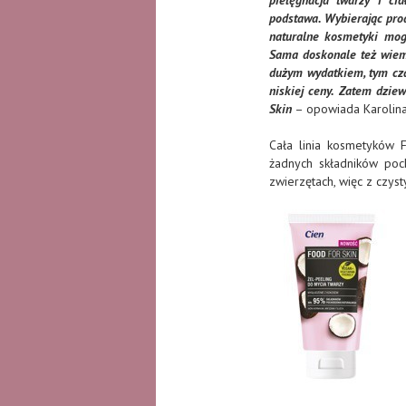
pielęgnacja twarzy i ci
podstawa. Wybierając pro
naturalne kosmetyki mog
Sama doskonale też wiem,
dużym wydatkiem, tym cza
niskiej ceny. Zatem dzie
Skin
– opowiada Karolina
Cała linia kosmetyków F
żadnych składników poc
zwierzętach, więc z czy