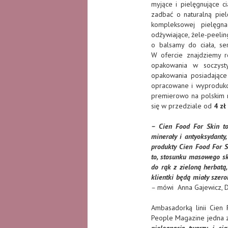
myjące i pielęgnujące c
zadbać o naturalną piel
kompleksowej pielęgna
odżywiające, żele-peelin
o balsamy do ciała, se
W ofercie znajdziemy 
opakowania w soczyst
opakowania posiadające 
opracowane i wyproduk
premierowo na polskim r
się w przedziale od
4 zł
– Cien Food For Skin to
minerały i antyoksydanty
produkty Cien Food For 
to, stosunku masowego sk
do rąk z zieloną herbatą
klientki będą miały szer
–
mówi Anna Gajewicz, Dy
Ambasadorką linii Cien 
People Magazine jedna z