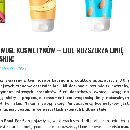
J WEGE KOSMETYKÓW – LIDL ROZSZERZA LINIĘ
SKIN!
OSMETYKI
,
TWARZ
az związany z tym rozwój kategorii produktów spożywczych BIO i
niejszych trendów ostatnich lat. Lidl doskonale rozumie te potrzeby,
ortyment zdrowych produktów. Sieć dodatkowo zwraca uwagę na
cję skóry i proponuje konsumentkom wegańską linię naturalnych
d For Skin. Nakarm swoją skórę! Ambasadorką kosmetyków jest
a już jest dostępna we wszystkich sklepach Lidl, na stałe!
en Food For Skin
pojawiły się w sklepach sieci
Lidl
pod koniec ubiegłego
est naturalna pielęgnacja, dlatego rozszerzył linię o nowe kosmetyki m.in.