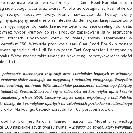
iało oraz maseczki do twarzy. Teraz z linią
Cien Food For Skin
można
ęgnację całego ciała oraz twarzy. W ofercie dostępne są kosmetyki do
cji różnych rodzajów skóry: kremy nawilżające do twarzy, kremy
gi myjące, płyny micelarne oraz mleczka do demakijażu. Linię rozszerzono
rum ujędrniające do ciała, kremowe żele oraz żele-peelingi do ciała.
również wybór kremów do rąk. Produkty zapakowane są w estetyczne
ych kolorach. Dodatkowo kremy do twarzy zostały zapakowane w
certyfikat FSC. Wszystkie produkty z serii
Cien Food For Skin
zostały
owane specjalnie dla
Lidl Polska
przez
Torf Corporation
i dostępne są
ynku. Warto zwrócić także uwagę na niską cenę kosmetyków, która mieści
 do 15 zł
.
 połączenie kuchennych inspiracji oraz składników bogatych w witaminy,
, ponieważ skóra zasługuje na przyjemną i naturalną pielęgnację. Wszystkie
Skin zawierają minimum 90% składników pochodzenia naturalnego (dotyczy
ładników). Zawartość ta różni się w zależności od kosmetyku, np. w kremie
, znajdziemy ich aż 95%. Cieszymy się, że dzięki współpracy z Lidl Polska,
oki dostęp do kosmetyków opartych na składnikach pochodzenia naturalnego
rektor Marketingu, Członek Zarządu Torf Corporation Sp. z o.o.
Food For Skin jest Karolina Pisarek, finalistka Top Model oraz według
e 100 najpiękniejszych twarzy świata.
–
Z uwagi na zawód, który wykonuję,