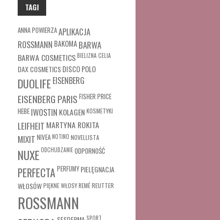
TAGI
ANNA POWIERZA
APLIKACJA
ROSSMANN
BAKOMA
BARWA
BARWA COSMETICS
BIELIZNA
CELIA
DAX COSMETICS
DISCO POLO
EISENBERG
DUOLIFE
FISHER PRICE
EISENBERG PARIS
HEBE
IWOSTIN
KOLAGEN
KOSMETYKI
MARTYNA ROKITA
LEIFHEIT
MIXIT
NIVEA
NOTINO
NOVELLISTA
ODCHUDZANIE
ODPORNOŚĆ
NUXE
PERFUMY
PIELĘGNACJA
PERFECTA
WŁOSÓW
REUTTER
PIĘKNE WŁOSY
REMÉ
ROSSMANN
SESDERMA
SPORT