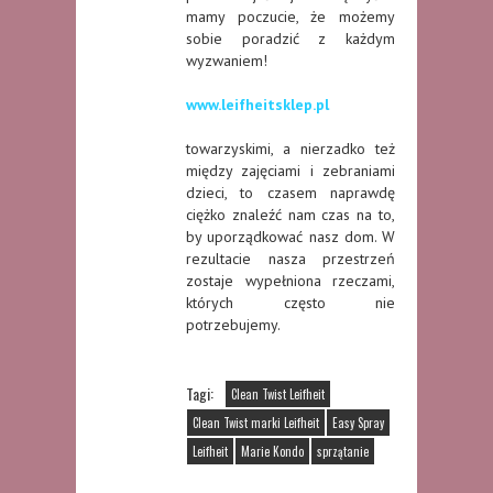
mamy poczucie, że możemy
sobie poradzić z każdym
wyzwaniem!
www.leifheitsklep.pl
towarzyskimi, a nierzadko też
między zajęciami i zebraniami
dzieci, to czasem naprawdę
ciężko znaleźć nam czas na to,
by uporządkować nasz dom. W
rezultacie nasza przestrzeń
zostaje wypełniona rzeczami,
których często nie
potrzebujemy.
Tagi:
Clean Twist Leifheit
Clean Twist marki Leifheit
Easy Spray
Leifheit
Marie Kondo
sprzątanie