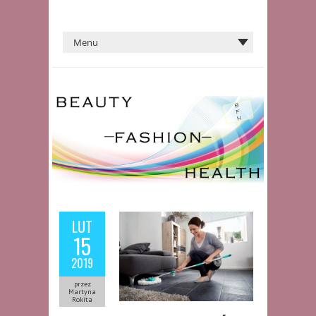
LUT
15
2019
przez
Martyna
Rokita