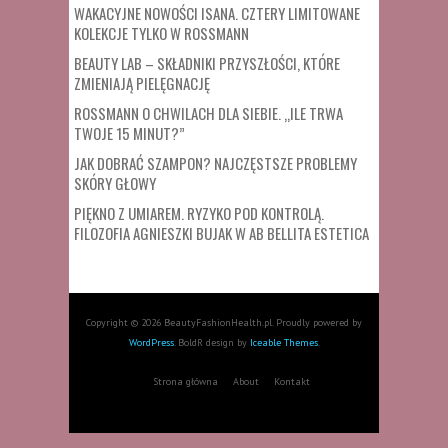
WAKACYJNE NOWOŚCI ISANA. CZTERY LIMITOWANE
KOLEKCJE TYLKO W ROSSMANN
BEAUTY LAB – SKŁADNIKI PRZYSZŁOŚCI, KTÓRE
ZMIENIAJĄ PIELĘGNACJĘ
ROSSMANN O CHWILACH DLA SIEBIE. „ILE TRWA
TWOJE 15 MINUT?”
JAK DOBRAĆ SZAMPON? NAJCZĘSTSZE PROBLEMY
SKÓRY GŁOWY
PIĘKNO Z UMIAREM. RYZYKO POD KONTROLĄ.
FILOZOFIA AGNIESZKI BUJAK W AB BELLITA ESTETICA
Copyright © 2026 BeautyFashionHealth.pl. Proudly powered by
WordPress
. BoldR design by
Iceable Themes
.
Strona główna
About
Kontakt