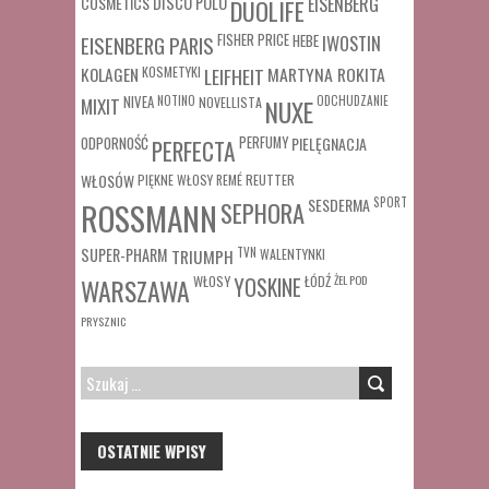
COSMETICS
DISCO POLO
EISENBERG
DUOLIFE
FISHER PRICE
HEBE
IWOSTIN
EISENBERG PARIS
MARTYNA ROKITA
KOLAGEN
KOSMETYKI
LEIFHEIT
MIXIT
NIVEA
NOTINO
ODCHUDZANIE
NOVELLISTA
NUXE
ODPORNOŚĆ
PERFUMY
PIELĘGNACJA
PERFECTA
WŁOSÓW
REUTTER
PIĘKNE WŁOSY
REMÉ
SESDERMA
SPORT
ROSSMANN
SEPHORA
SUPER-PHARM
TRIUMPH
TVN
WALENTYNKI
WŁOSY
ŁÓDŹ
ŻEL POD
WARSZAWA
YOSKINE
PRYSZNIC
SZUKAJ:
OSTATNIE WPISY